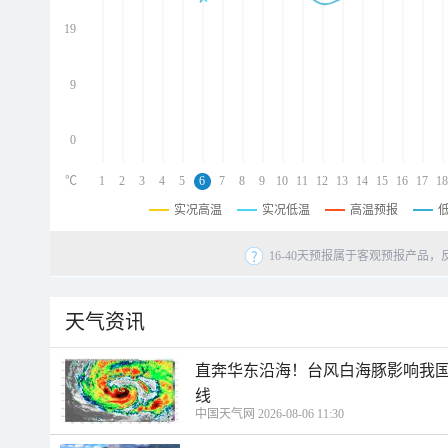
d
d
19
d
9
0
℃
1
2
3
4
5
6
7
8
9
10
11
12
13
14
15
16
17
18
实况高温
实况低温
高温预报
16-40天预报属于客观预报产品，
天气资讯
直奔华东沿海！台风白海豚影响我国
线
中国天气网 2026-08-06 11:30