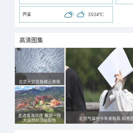
/
33/24°C
芦溪
高清图集
北京天空现鱼鳞云景观
走进青海祁连 邂逅一场
北京气温创今年来新高 焖蒸
大自然的顶级配色