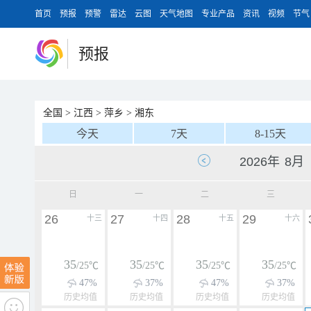
首页
预报
预警
雷达
云图
天气地图
专业产品
资讯
视频
节气
预报
全国
>
江西
>
萍乡
>
湘东
今天
7天
8-15天
日
一
二
三
26
27
28
29
十三
十四
十五
十六
35
35
35
35
/25℃
/25℃
/25℃
/25℃
47%
37%
47%
37%
历史均值
历史均值
历史均值
历史均值