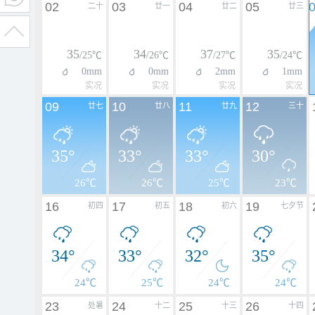
02
03
04
05
二十
廿一
廿二
廿三
35
34
37
35
/25℃
/26℃
/27℃
/24℃
0mm
0mm
2mm
1mm
实况
实况
实况
实况
09
10
11
12
廿七
廿八
廿九
三十
35°
33°
33°
30°
26℃
26℃
25℃
23℃
16
17
18
19
初四
初五
初六
七夕节
34°
33°
32°
35°
24℃
25℃
24℃
24℃
23
24
25
26
处暑
十二
十三
十四