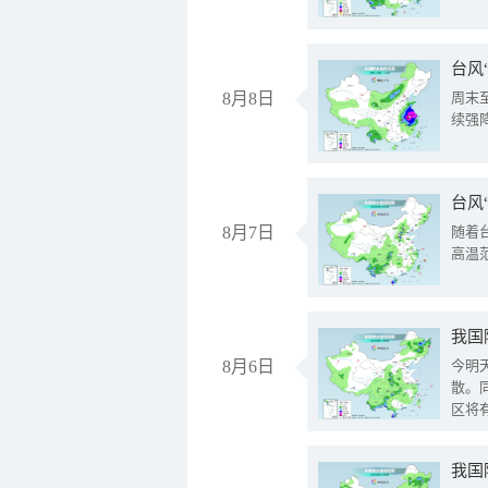
台风
8月8日
周末
续强
台风
8月7日
随着
高温
8月6日
今明
散。
区将
我国