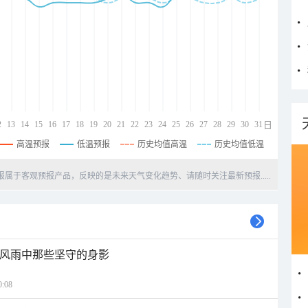
2
13
14
15
16
17
18
19
20
21
22
23
24
25
26
27
28
29
30
31
日
高温预报
低温预报
历史均值高温
历史均值低温
天预报属于客观预报产品，反映的是未来天气变化趋势、请随时关注最新预报.....
 风雨中那些坚守的身影
:08