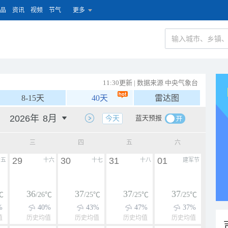
品
资讯
视频
节气
更多
11:30更新 | 数据来源 中央气象台
8-15天
40天
雷达图
蓝天预报
今天
三
四
五
六
29
30
31
01
十五
十六
十七
十八
建军节
36
37
37
37
℃
/26℃
/25℃
/25℃
/25℃
%
40%
43%
47%
37%
值
历史均值
历史均值
历史均值
历史均值