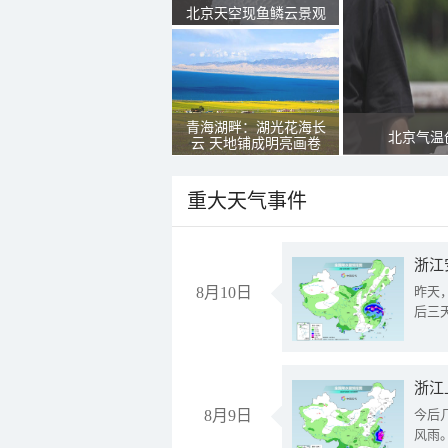
北京天空现鱼鳞云景观
青海湖畔：湖光花海长
北京气温
云 天地铺成明亮画卷
重大天气事件
浙江
8月10日
昨天
后三
浙江
8月9日
今后
风雨