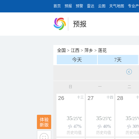
首页
预报
预警
雷达
云图
天气地图
专业产
预报
全国
>
江西
>
萍乡
>
莲花
今天
7天
日
一
二
26
27
28
十三
十四
35
35
35
/25℃
/25℃
/25
47%
40%
30
历史均值
历史均值
历史均