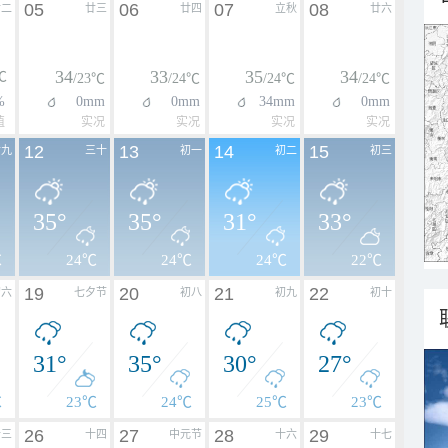
05
06
07
08
廿二
廿三
廿四
立秋
廿六
34
33
35
34
℃
/23℃
/24℃
/24℃
/24℃
%
0mm
0mm
34mm
0mm
值
实况
实况
实况
实况
12
13
14
15
廿九
三十
初一
初二
初三
35°
35°
31°
33°
℃
24℃
24℃
24℃
22℃
19
20
21
22
初六
七夕节
初八
初九
初十
31°
35°
30°
27°
℃
23℃
24℃
25℃
23℃
26
27
28
29
十三
十四
中元节
十六
十七