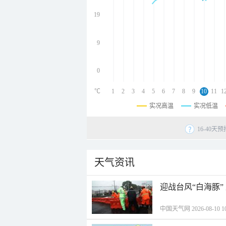
undefined
undefined
19
undefined
9
0
℃
1
2
3
4
5
6
7
8
9
10
11
1
实况高温
实况低温
16-40
天气资讯
迎战台风“白海豚”
中国天气网 2026-08-10 10