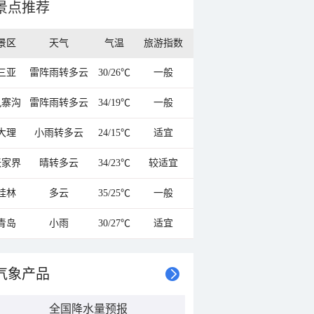
景点推荐
景区
天气
气温
旅游指数
三亚
雷阵雨转多云
30/26℃
一般
九寨沟
雷阵雨转多云
34/19℃
一般
大理
小雨转多云
24/15℃
适宜
张家界
晴转多云
34/23℃
较适宜
桂林
多云
35/25℃
一般
青岛
小雨
30/27℃
适宜
气象产品
全国降水量预报