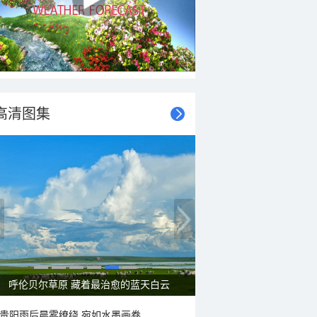
高清图集
呼伦贝尔草原 藏着最治愈的蓝天白云
贵阳雨后晨雾缭绕 宛如水墨画卷