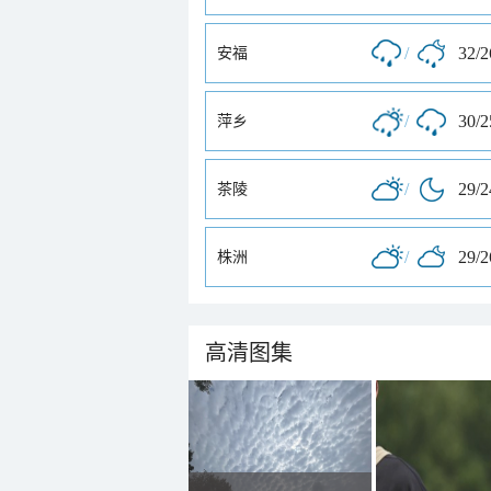
/
32/
安福
/
30/
萍乡
/
29/
茶陵
/
29/
株洲
高清图集