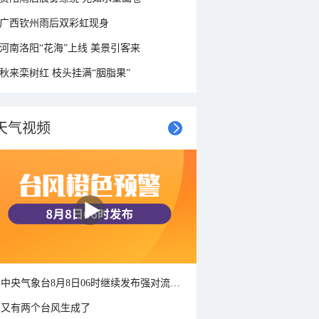
广西钦州雨后双彩虹现身
河南洛阳“花海”上线 美景引客来
秋来栾树红 枝头挂满“胭脂果”
天气视频
中央气象台8月8日06时继续发布强对流天气蓝色预警
又有两个台风生成了