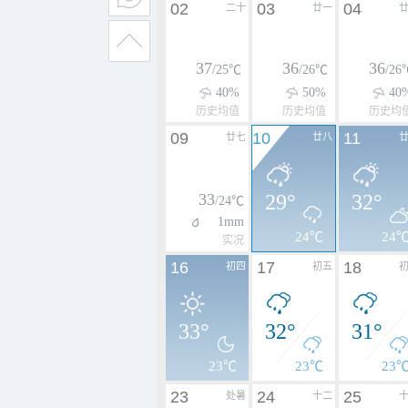
02
03
04
二十
廿一
37
36
36
/25℃
/26℃
/26
40%
50%
40
历史均值
历史均值
历史均
09
10
11
廿七
廿八
33
29°
32°
/24℃
1mm
24℃
24
实况
16
17
18
初四
初五
33°
32°
31°
23℃
23℃
23
23
24
25
处暑
十二