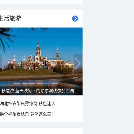
生活旅游
秋意浓 蓝天映衬下的哈尔滨伏尔加庄园
湖北神农架晨雾缭绕 秋色迷人
换个视角看秋景 竟然这么美！