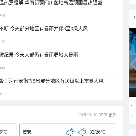
温热意缓解 华南新疆四川盆地高温顽固暑热强盛
:01
不断 今天部分地区有暴雨并伴8至9级大风
:02
破纪录 今天大部仍有暴雨局地大暴雨
:41
警：河南安徽等5省部分地区有10级以上雷暴大风
:10
2026-08-10 07:30更新
26°C
/
32/26°C
吉安