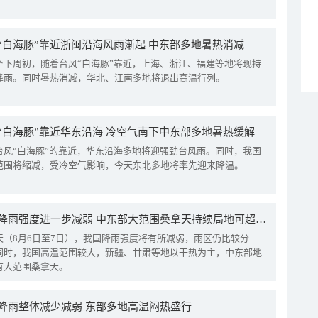
“白海豚”靠近浙闽沿海风雨渐起 中东部多地暑热消减
至下周初，随着台风“白海豚”靠近，上海、浙江、福建等地将现持
降雨。同时暑热消减，华北、江南多地将退出高温行列。
“白海豚”靠近华东沿海 冷空气南下中东部多地暑热缓解
台风“白海豚”的靠近，华东沿海多地将迎强劲台风雨。同时，我国
范围将缩减，受冷空气影响，今天东北多地将率先迎来降温。
我国降雨强度进一步减弱 中东部大范围桑拿天持续局地可超38℃
天（8月6日至7日），我国降雨强度将有所减弱，雨区仍比较分
同时，我国高温范围较大，新疆、甘肃等地以干热为主，中东部地
有大范围桑拿天。
降雨整体减少减弱 东部多地高温闷热盛行