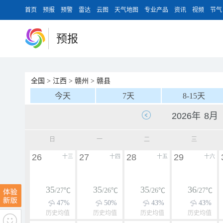
首页
预报
预警
雷达
云图
天气地图
专业产品
资讯
视频
节气
预报
全国
>
江西
>
赣州
>
赣县
今天
7天
8-15天
日
一
二
三
26
27
28
29
十三
十四
十五
十六
35
35
35
36
/27℃
/26℃
/26℃
/27℃
47%
50%
43%
43%
历史均值
历史均值
历史均值
历史均值