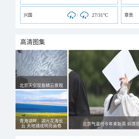
/
27/31°C
兴国
章贡
高清图集
北京天空现鱼鳞云景观
青海湖畔：湖光花海长
北京气温创今年来新高 焖蒸
云 天地铺成明亮画卷