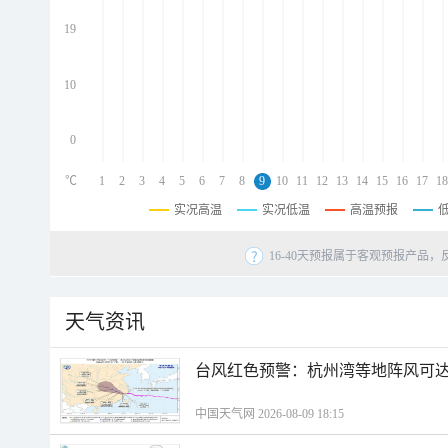
d
d
19
d
10
0
℃
1
2
3
4
5
6
7
8
9
10
11
12
13
14
15
16
17
18
实况高温
实况低温
高温预报
16-40天预报属于客观预报产品，
天气资讯
​台风红色预警：杭州湾等地阵风可达1
中国天气网 2026-08-09 18:15