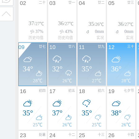
02
03
04
05
二十
廿一
廿二
廿三
37
36
35
36
/27℃
/27℃
/26℃
/27℃
37%
43%
0mm
0mm
历史均值
历史均值
实况
实况
09
10
11
12
廿七
廿八
廿九
三十
34°
32°
35°
36°
28℃
26℃
27℃
28℃
16
17
18
19
初四
初五
初六
七夕节
35°
37°
35°
38°
25℃
26℃
25℃
26℃
23
24
25
26
处暑
十二
十三
十四