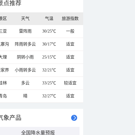
景点推荐
景区
天气
气温
旅游指数
三亚
雷阵雨
30/25℃
一般
九寨沟
阵雨转多云
30/17℃
适宜
大理
阴转小雨
25/15℃
适宜
张家界
小雨转多云
32/21℃
适宜
桂林
多云
33/25℃
较适宜
青岛
晴
32/27℃
适宜
气象产品
全国降水量预报