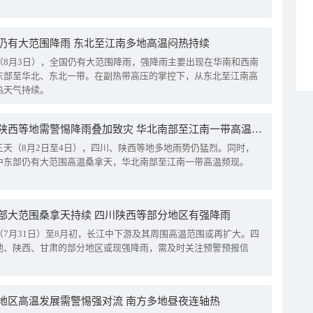
仍有大范围降雨 东北至江南多地高温闷热持续
（8月3日），全国仍有大范围降雨，强降雨主要出现在华南和西南
东部至华北、东北一带。在副热带高压的掌控下，从东北至江南高
热天气持续。
四川陕西等地需警惕降雨叠加致灾 华北南部至江南一带高温频现
三天（8月2日至4日），四川、陕西等地多地雨势仍猛烈。同时，
中东部仍有大范围高温桑拿天，华北南部至江南一带高温频现。
部大范围桑拿天持续 四川陕西等部分地区有强降雨
（7月31日）至8月初，长江中下游及其周围高温范围或再扩大。四
地、陕西、甘肃的部分地区或现强降雨，需及时关注预警预报信
地区高温发展需警惕强对流 南方多地昼夜连轴热