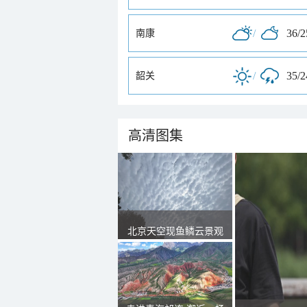
/
36/
南康
/
35/
韶关
高清图集
北京天空现鱼鳞云景观