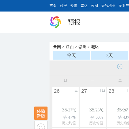
首页
预报
预警
雷达
云图
天气地图
专业产
预报
全国
>
江西
>
赣州
>
城区
今天
7天
日
一
二
26
27
28
十三
十四
35
35
35
/27℃
/26℃
/26
47%
50%
43
历史均值
历史均值
历史均