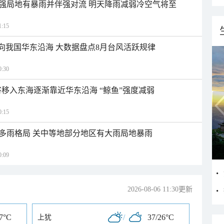
强局地有暴雨并伴强对流 明天降雨减弱冷空气将至
:15
趋向我国华东沿海 大数据盘点8月台风活跃规律
:30
将移入东海逐渐靠近华东沿海 “鲸鱼”强度减弱
:15
多雨格局 关中等地部分地区有大雨局地暴雨
:09
2026-08-06 11:30更新
27°C
/
37/26°C
上犹