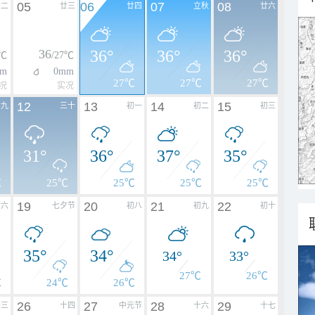
05
06
07
08
廿二
廿三
廿四
立秋
廿六
36
36°
36°
36°
6℃
/27℃
m
0mm
27℃
27℃
27℃
况
实况
12
13
14
15
廿九
三十
初一
初二
初三
31°
36°
37°
35°
℃
25℃
25℃
25℃
25℃
19
20
21
22
初六
七夕节
初八
初九
初十
35°
34°
34°
33°
27℃
26℃
℃
24℃
26℃
26
27
28
29
十三
十四
中元节
十六
十七