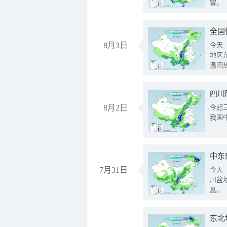
害。
全国
8月3日
今天
地区
温闷
8月2日
今起
我国
中东
7月31日
今天
川盆
息。
东北