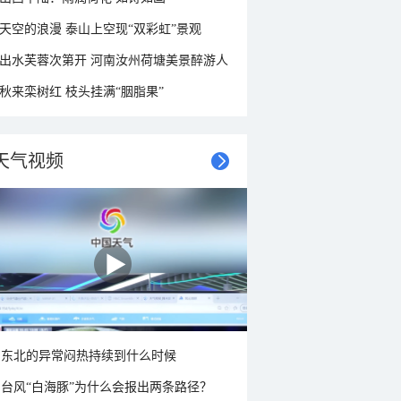
天空的浪漫 泰山上空现“双彩虹”景观
出水芙蓉次第开 河南汝州荷塘美景醉游人
秋来栾树红 枝头挂满“胭脂果”
天气视频
东北的异常闷热持续到什么时候
台风“白海豚”为什么会报出两条路径？