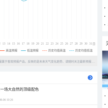
2
13
14
15
16
17
18
19
20
21
22
23
24
25
26
27
28
29
30
31
日
高温预报
低温预报
历史均值高温
历史均值低温
天预报属于客观预报产品，反映的是未来天气变化趋势、请随时关注最新预报.....
逅一场大自然的顶级配色
06 10:26