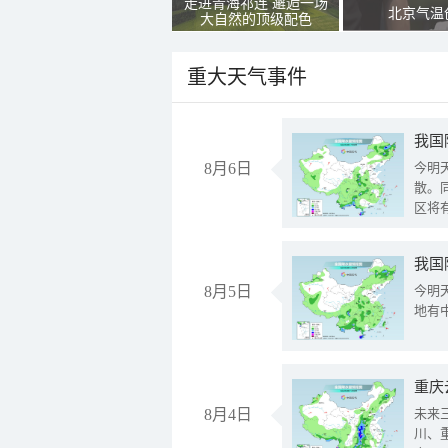
走进青海祁连 邂逅一场
北京气温
大自然的顶级配色
重大天气事件
8月6日
今明
散。
区将
我国
8月5日
今明
地有
重庆
8月4日
未来
川、