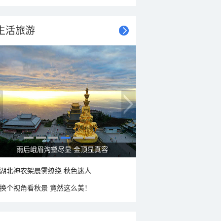
生活旅游
雨后峨眉沟壑尽显 金顶显真容
湖北神农架晨雾缭绕 秋色迷人
换个视角看秋景 竟然这么美！