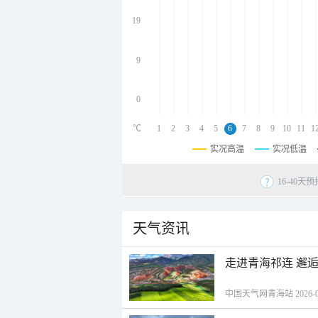
undefined
undefined
19
undefined
9
0
℃
1
2
3
4
5
6
7
8
9
10
11
1
实况高温
实况低温
16-40
天气资讯
走进青海祁连 邂
中国天气网青海站 2026-08-