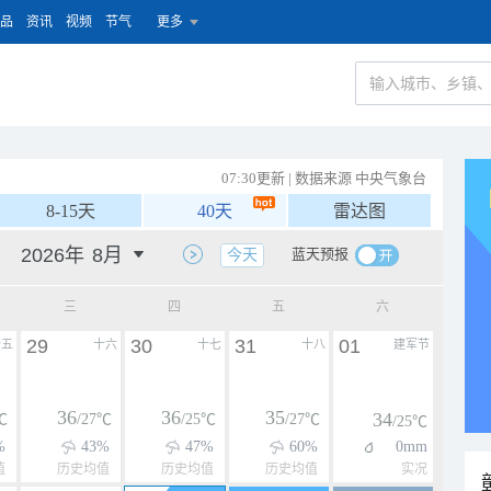
品
资讯
视频
节气
更多
07:30更新 | 数据来源 中央气象台
8-15天
40天
雷达图
蓝天预报
今天
三
四
五
六
29
30
31
01
十五
十六
十七
十八
建军节
36
36
35
34
℃
/27℃
/25℃
/27℃
/25℃
%
43%
47%
60%
0mm
值
历史均值
历史均值
历史均值
实况