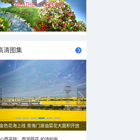
高清图集
金色花海上线 青海门源油菜花大面积开放
山西平陆：雨润荷花 如诗如画