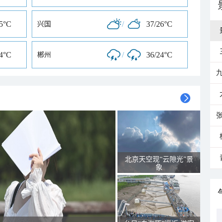
25°C
/
37/26°C
兴国
24°C
/
36/24°C
郴州
北京天空现“云隙光”景
象