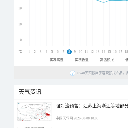
d
d
19
d
10
0
℃
1
2
3
4
5
6
7
8
9
10
11
12
13
14
15
16
17
18
实况高温
实况低温
高温预报
16-40天预报属于客观预报产品，
天气资讯
强对流预警：江苏上海浙江等地部分
中国天气网 2026-08-08 10:05