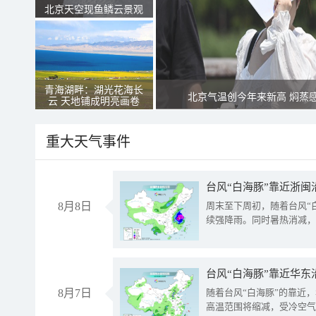
北京天空现鱼鳞云景观
青海湖畔：湖光花海长
北京气温创今年来新高 焖蒸
云 天地铺成明亮画卷
重大天气事件
台风“白海豚”靠近浙闽
8月8日
周末至下周初，随着台风“
续强降雨。同时暑热消减，
台风“白海豚”靠近华东
8月7日
随着台风“白海豚”的靠近
高温范围将缩减，受冷空气