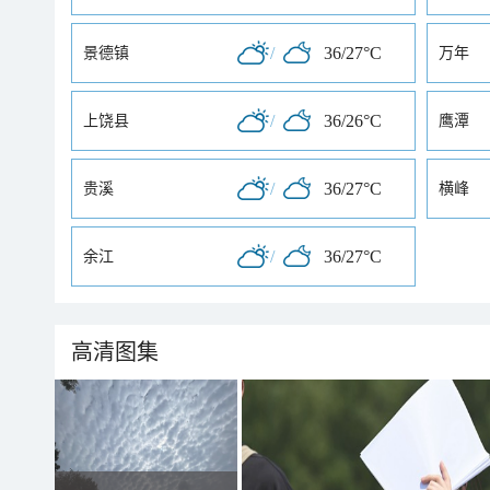
/
36/27°C
景德镇
万年
/
36/26°C
上饶县
鹰潭
/
36/27°C
贵溪
横峰
/
36/27°C
余江
高清图集