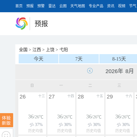
首页
预报
预警
雷达
云图
天气地图
专业产品
资讯
视频
节气
预报
全国
>
江西
>
上饶
>
弋阳
今天
7天
8-15天
日
一
二
三
26
27
28
29
十三
十四
十五
十六
36
36
36
36
/26℃
/26℃
/26℃
/26℃
37%
30%
30%
30%
历史均值
历史均值
历史均值
历史均值