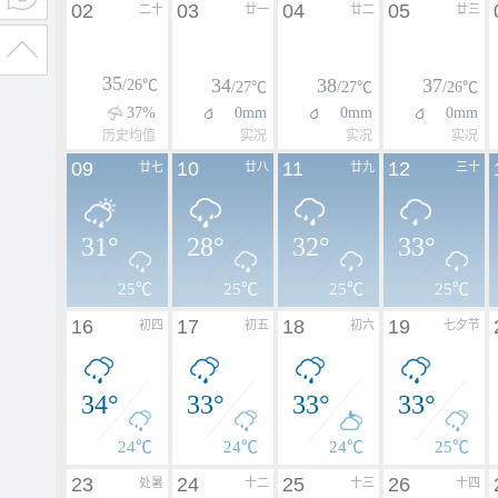
02
03
04
05
二十
廿一
廿二
廿三
35
34
38
37
/26℃
/27℃
/27℃
/26℃
37%
0mm
0mm
0mm
历史均值
实况
实况
实况
09
10
11
12
廿七
廿八
廿九
三十
31°
28°
32°
33°
25℃
25℃
25℃
25℃
16
17
18
19
初四
初五
初六
七夕节
34°
33°
33°
33°
24℃
24℃
24℃
25℃
23
24
25
26
处暑
十二
十三
十四