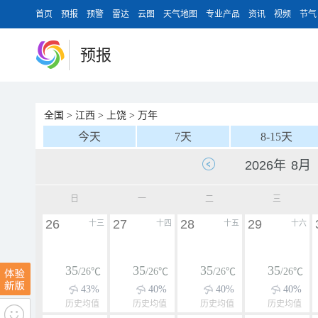
首页
预报
预警
雷达
云图
天气地图
专业产品
资讯
视频
节气
预报
全国
>
江西
>
上饶
>
万年
今天
7天
8-15天
日
一
二
三
26
27
28
29
十三
十四
十五
十六
35
35
35
35
/26℃
/26℃
/26℃
/26℃
43%
40%
40%
40%
历史均值
历史均值
历史均值
历史均值