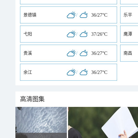
/
36/27°C
景德镇
乐平
/
37/26°C
弋阳
鹰潭
/
36/27°C
贵溪
南昌
/
36/27°C
余江
高清图集