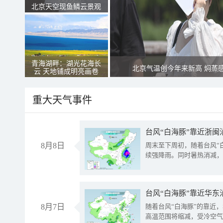
北京天空现鱼鳞云景观
青海湖畔：湖光花海长
北京气温创今年来新高 焖蒸
云 天地铺成明亮画卷
重大天气事件
台风“白海豚”靠近浙闽
8月8日
周末至下周初，随着台风“
续强降雨。同时暑热消减，
台风“白海豚”靠近华东
8月7日
随着台风“白海豚”的靠近
高温范围将缩减，受冷空气