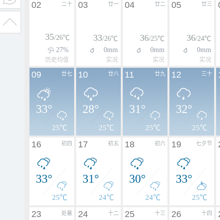
02
03
04
05
二十
廿一
廿二
廿三
35
33
36
36
/26℃
/26℃
/25℃
/24℃
27%
0mm
0mm
0mm
历史均值
实况
实况
实况
09
10
11
12
廿七
廿八
廿九
三十
33°
28°
31°
32°
25℃
25℃
25℃
25℃
16
17
18
19
初四
初五
初六
七夕节
33°
31°
30°
33°
25℃
24℃
24℃
25℃
23
24
25
26
处暑
十二
十三
十四