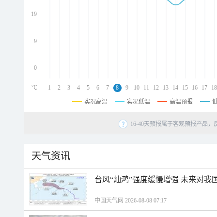
d
d
19
d
9
0
℃
1
2
3
4
5
6
7
8
9
10
11
12
13
14
15
16
17
18
实况高温
实况低温
高温预报
16-40天预报属于客观预报产品，
天气资讯
台风“灿鸿”强度缓慢增强 未来对我
中国天气网 2026-08-08 07:17