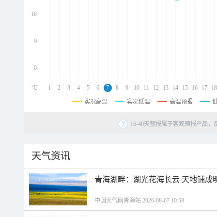
d
d
18
d
9
0
℃
1
2
3
4
5
6
7
8
9
10
11
12
13
14
15
16
17
18
实况高温
实况低温
高温预报
16-40天预报属于客观预报产品，
天气资讯
青海湖畔：湖光花海长云 天地铺成
中国天气网青海站 2026-08-07 10:58