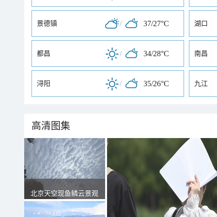
/
37/27°C
景德镇
湖口
/
34/28°C
都昌
南昌
/
35/26°C
浔阳
九江
高清图集
北京天空现鱼鳞云景观