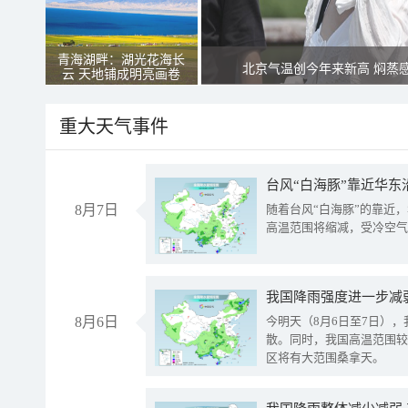
青海湖畔：湖光花海长
北京气温创今年来新高 焖蒸
云 天地铺成明亮画卷
重大天气事件
台风“白海豚”靠近华东
8月7日
随着台风“白海豚”的靠近
高温范围将缩减，受冷空气
8月6日
今明天（8月6日至7日）
散。同时，我国高温范围较
区将有大范围桑拿天。