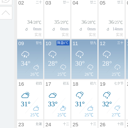
02
03
04
05
二十
廿一
廿二
廿三
34
35
36
36
/28℃
/29℃
/28℃
/25℃
0mm
0mm
0mm
14mm
实况
实况
实况
实况
09
10
11
12
廿七
降温6℃
廿九
三十
34°
28°
30°
28°
26℃
25℃
26℃
25℃
16
17
18
19
初四
初五
初六
七夕节
31°
33°
31°
32°
25℃
25℃
25℃
27℃
23
24
25
26
处暑
十二
十三
十四