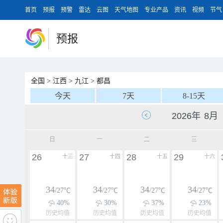
首页
预报
预警
雷达
云图
天气地图
专业产品
资讯
视频
节气
预报
全国
>
江西
>
九江
>
都昌
今天
7天
8-15天
日
一
二
三
26
27
28
29
十三
十四
十五
十六
34
34
34
34
/27℃
/27℃
/27℃
/27℃
40%
30%
37%
23%
历史均值
历史均值
历史均值
历史均值