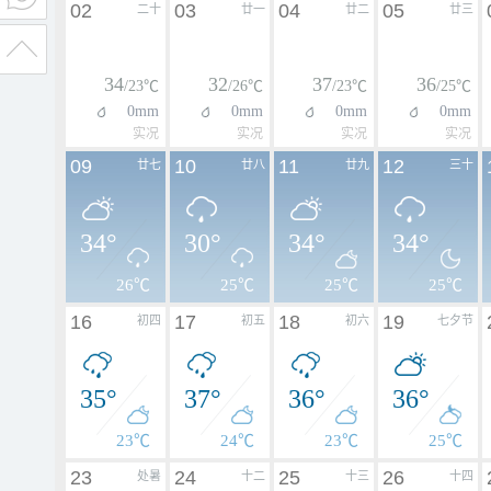
02
03
04
05
二十
廿一
廿二
廿三
34
32
37
36
/23℃
/26℃
/23℃
/25℃
0mm
0mm
0mm
0mm
实况
实况
实况
实况
09
10
11
12
廿七
廿八
廿九
三十
34°
30°
34°
34°
26℃
25℃
25℃
25℃
16
17
18
19
初四
初五
初六
七夕节
35°
37°
36°
36°
23℃
24℃
23℃
25℃
23
24
25
26
处暑
十二
十三
十四