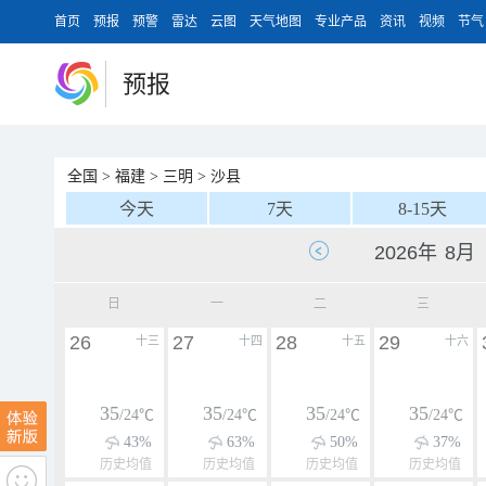
首页
预报
预警
雷达
云图
天气地图
专业产品
资讯
视频
节气
预报
全国
>
福建
>
三明
>
沙县
今天
7天
8-15天
日
一
二
三
26
27
28
29
十三
十四
十五
十六
35
35
35
35
/24℃
/24℃
/24℃
/24℃
43%
63%
50%
37%
历史均值
历史均值
历史均值
历史均值