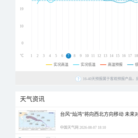
d
d
19
d
10
0
℃
1
2
3
4
5
6
7
8
9
10
11
12
13
14
15
16
17
18
实况高温
实况低温
高温预报
16-40天预报属于客观预报产品，
天气资讯
台风“灿鸿”将向西北方向移动 未来
中国天气网 2026-08-07 18:10