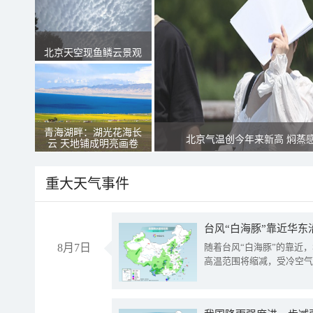
北京天空现鱼鳞云景观
青海湖畔：湖光花海长
北京气温创今年来新高 焖蒸
云 天地铺成明亮画卷
重大天气事件
台风“白海豚”靠近华东
8月7日
随着台风“白海豚”的靠近
高温范围将缩减，受冷空气