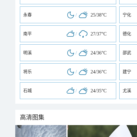
/
25/38°C
永春
宁化
/
27/37°C
南平
德化
/
24/36°C
明溪
邵武
/
24/36°C
将乐
建宁
/
24/35°C
石城
尤溪
高清图集