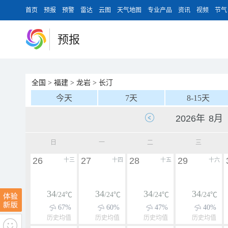
首页
预报
预警
雷达
云图
天气地图
专业产品
资讯
视频
节气
预报
全国
>
福建
>
龙岩
>
长汀
今天
7天
8-15天
日
一
二
三
26
27
28
29
十三
十四
十五
十六
34
34
34
34
/24℃
/24℃
/24℃
/24℃
67%
60%
47%
40%
历史均值
历史均值
历史均值
历史均值