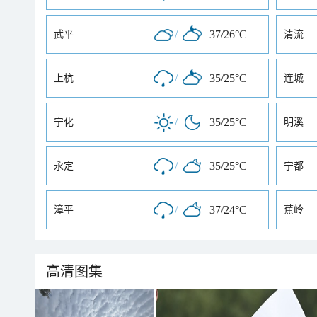
/
37/26°C
武平
清流
/
35/25°C
上杭
连城
/
35/25°C
宁化
明溪
/
35/25°C
永定
宁都
/
37/24°C
漳平
蕉岭
高清图集