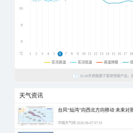
d
d
19
d
9
0
℃
1
2
3
4
5
6
7
8
9
10
11
12
13
14
15
16
17
18
实况高温
实况低温
高温预报
16-40天预报属于客观预报产品，
天气资讯
台风“灿鸿”向西北方向移动 未来对
中国天气网 2026-08-07 07:19