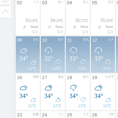
02
03
04
05
二十
廿一
廿二
廿三
33
34
35
35
/24℃
/24℃
/23℃
/24℃
9mm
0mm
0mm
0mm
实况
实况
实况
实况
09
10
11
12
廿七
廿八
廿九
三十
34°
32°
33°
33°
25℃
24℃
24℃
24℃
16
17
18
19
初四
初五
初六
七夕节
34°
34°
34°
34°
22℃
23℃
23℃
22℃
23
24
25
26
处暑
十二
十三
十四