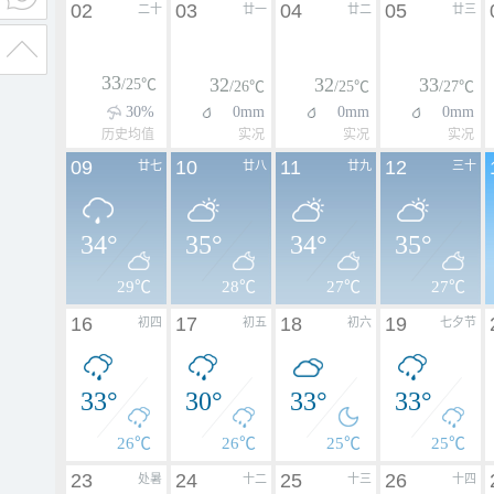
02
03
04
05
二十
廿一
廿二
廿三
33
32
32
33
/25℃
/26℃
/25℃
/27℃
30%
0mm
0mm
0mm
历史均值
实况
实况
实况
09
10
11
12
廿七
廿八
廿九
三十
34°
35°
34°
35°
29℃
28℃
27℃
27℃
16
17
18
19
初四
初五
初六
七夕节
33°
30°
33°
33°
26℃
26℃
25℃
25℃
23
24
25
26
处暑
十二
十三
十四