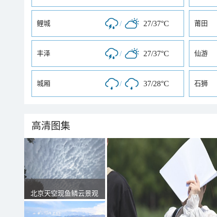
/
27/37°C
鲤城
莆田
/
27/37°C
丰泽
仙游
/
37/28°C
城厢
石狮
高清图集
北京天空现鱼鳞云景观