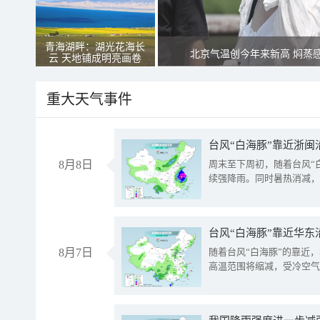
青海湖畔：湖光花海长
北京气温创今年来新高 焖蒸
云 天地铺成明亮画卷
重大天气事件
台风“白海豚”靠近浙闽
8月8日
周末至下周初，随着台风“
续强降雨。同时暑热消减，
台风“白海豚”靠近华东
8月7日
随着台风“白海豚”的靠近
高温范围将缩减，受冷空气