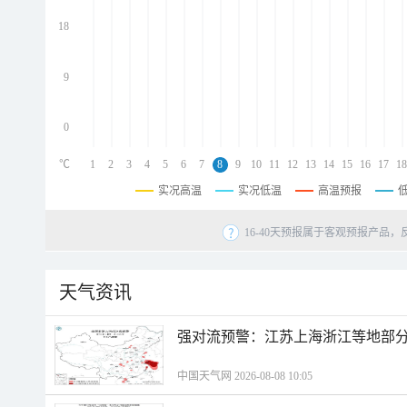
d
d
18
d
9
0
℃
1
2
3
4
5
6
7
8
9
10
11
12
13
14
15
16
17
18
实况高温
实况低温
高温预报
16-40天预报属于客观预报产品，
天气资讯
强对流预警：江苏上海浙江等地部分
中国天气网 2026-08-08 10:05