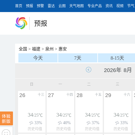
首页
预报
预警
雷达
云图
天气地图
专业产品
资讯
视频
节气
预报
全国
>
福建
>
泉州
>
惠安
今天
7天
8-15天
日
一
二
三
26
27
28
29
十三
十四
十五
十六
34
34
34
34
/25℃
/25℃
/25℃
/25℃
33%
40%
37%
33%
历史均值
历史均值
历史均值
历史均值