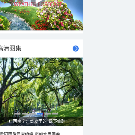
高清图集
广西南宁：盛夏里的“绿野仙踪”
贵阳雨后晨雾缭绕 宛如水墨画卷