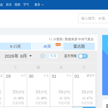
品
资讯
视频
节气
更多
11:30更新 | 数据来源 中央气象台
8-15天
40天
雷达图
蓝天预报
今天
三
四
五
六
29
30
31
01
十五
十六
十七
十八
建军节
33
33
33
33
℃
/25℃
/25℃
/25℃
/25℃
%
40%
40%
52%
47%
值
历史均值
历史均值
历史均值
历史均值