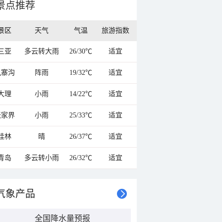
景点推荐
景区
天气
气温
旅游指数
三亚
多云转大雨
26/30℃
适宜
九寨沟
阵雨
19/32℃
适宜
大理
小雨
14/22℃
适宜
张家界
小雨
25/33℃
适宜
桂林
晴
26/37℃
适宜
青岛
多云转小雨
26/32℃
适宜
气象产品
全国降水量预报