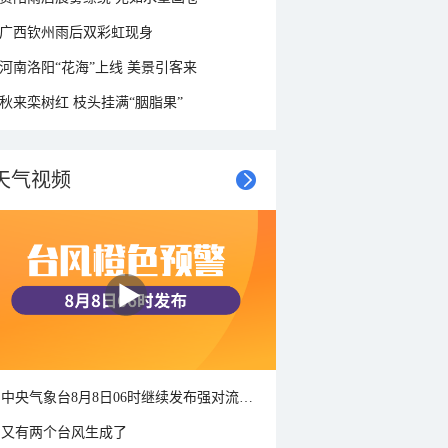
广西钦州雨后双彩虹现身
河南洛阳“花海”上线 美景引客来
秋来栾树红 枝头挂满“胭脂果”
天气视频
中央气象台8月8日06时继续发布强对流天气蓝色预警
又有两个台风生成了