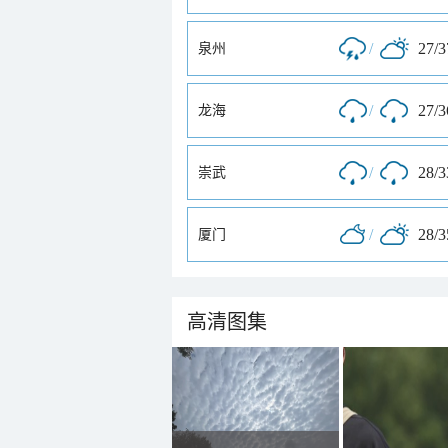
/
27/
泉州
/
27/
龙海
/
28/
崇武
/
28/
厦门
高清图集