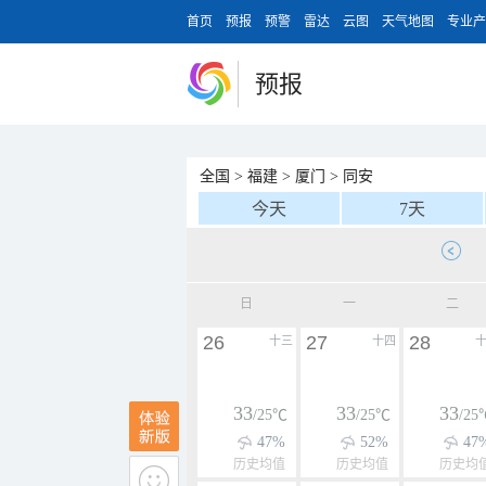
首页
预报
预警
雷达
云图
天气地图
专业产
预报
全国
>
福建
>
厦门
>
同安
今天
7天
日
一
二
26
27
28
十三
十四
33
33
33
/25℃
/25℃
/25
47%
52%
47
历史均值
历史均值
历史均