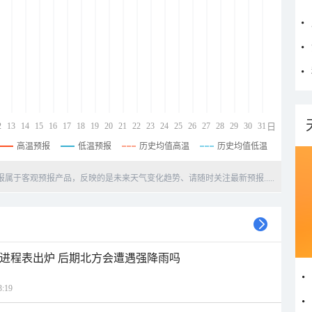
2
13
14
15
16
17
18
19
20
21
22
23
24
25
26
27
28
29
30
31
日
高温预报
低温预报
历史均值高温
历史均值低温
天预报属于客观预报产品，反映的是未来天气变化趋势、请随时关注最新预报.....
雨进程表出炉 后期北方会遭遇强降雨吗
:19