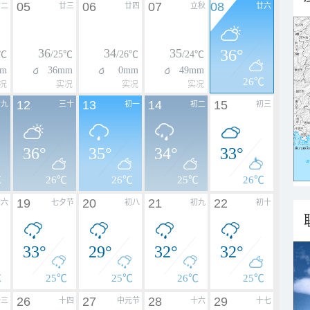
05
06
07
08
廿二
廿三
廿四
立秋
廿六
36
34
35
36°
4℃
/25℃
/26℃
/24℃
m
36mm
0mm
49mm
26℃
况
实况
实况
实况
12
13
14
15
廿九
三十
初一
初二
初三
36°
35°
34°
33°
℃
26℃
26℃
25℃
26℃
19
20
21
22
初六
七夕节
初八
初九
初十
33°
29°
32°
32°
℃
25℃
25℃
26℃
25℃
26
27
28
29
十三
十四
中元节
十六
十七