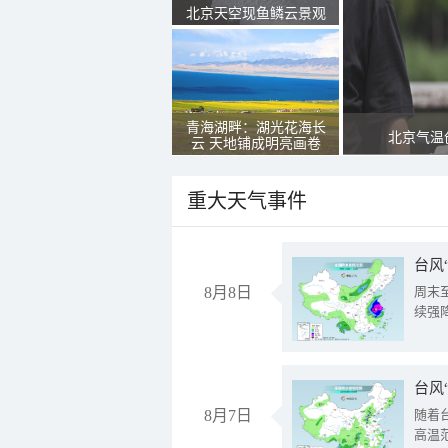
北京天空现鱼鳞云景观
青海湖畔：湖光花海长
北京气温
云 天地铺成明亮画卷
重大天气事件
台风
8月8日
周末
续强
台风
8月7日
随着
高温