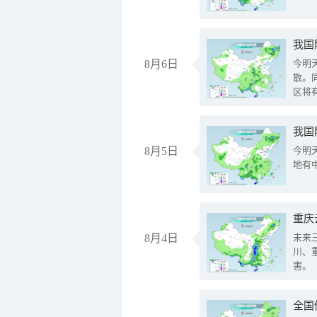
8月6日
今明
散。
区将
我国
8月5日
今明
地有
重庆
8月4日
未来
川、
害。
全国