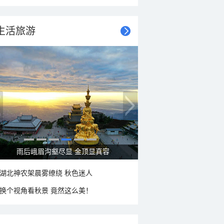
生活旅游
雨后峨眉沟壑尽显 金顶显真容
湖北神农架晨雾缭绕 秋色迷人
换个视角看秋景 竟然这么美！