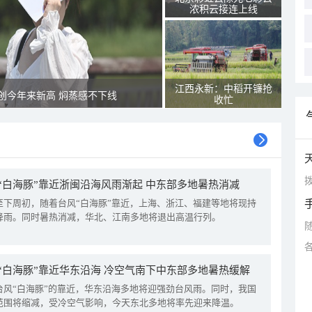
浓积云接连上线
江西永新：中稻开镰抢
创今年来新高 焖蒸感不下线
收忙
拨
“白海豚”靠近浙闽沿海风雨渐起 中东部多地暑热消减
至下周初，随着台风“白海豚”靠近，上海、浙江、福建等地将现持
降雨。同时暑热消减，华北、江南多地将退出高温行列。
“白海豚”靠近华东沿海 冷空气南下中东部多地暑热缓解
台风“白海豚”的靠近，华东沿海多地将迎强劲台风雨。同时，我国
范围将缩减，受冷空气影响，今天东北多地将率先迎来降温。