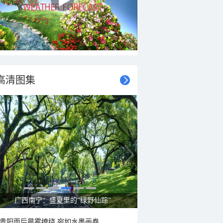
高清图集
呼伦贝尔草原 藏着最治愈的蓝天白云
贵阳雨后晨雾缭绕 宛如水墨画卷