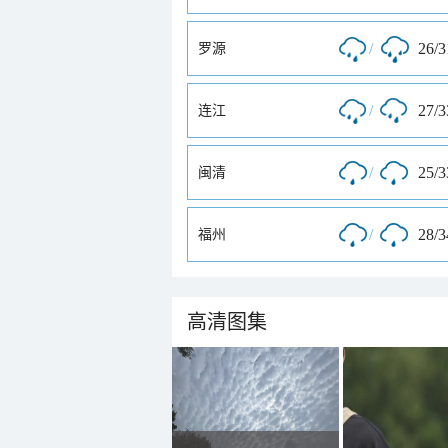
/
26/
罗源
/
27/
连江
/
25/
闽清
/
28/
福州
高清图集