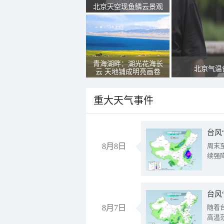
北京天空现鱼鳞云景观
青海湖畔：湖光花海长
北京气温
云 天地铺成明亮画卷
重大天气事件
台风
8月8日
周末
续强
台风
8月7日
随着
高温