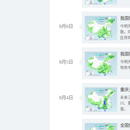
8月6日
今明
散。
区将
我国
8月5日
今明
地有
重庆
8月4日
未来
川、
害。
全国