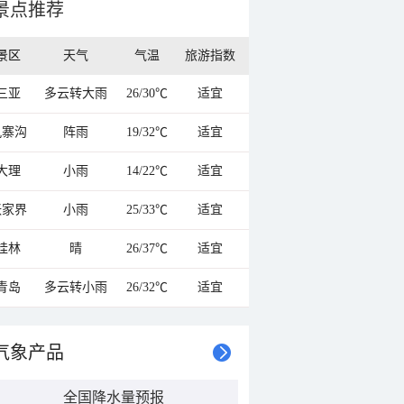
景点推荐
景区
天气
气温
旅游指数
三亚
多云转大雨
26/30℃
适宜
九寨沟
阵雨
19/32℃
适宜
大理
小雨
14/22℃
适宜
张家界
小雨
25/33℃
适宜
桂林
晴
26/37℃
适宜
青岛
多云转小雨
26/32℃
适宜
气象产品
全国降水量预报