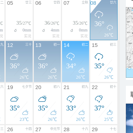
05
06
07
08
廿二
廿三
廿四
立秋
廿六
35
36
35
36°
4℃
/27℃
/26℃
/26℃
m
0mm
4mm
0mm
26℃
况
实况
实况
实况
12
13
14
15
廿九
三十
初一
初二
初三
36°
36°
34°
35°
℃
26℃
26℃
26℃
26℃
19
20
21
22
初六
七夕节
初八
初九
初十
35°
35°
33°
37°
℃
23℃
26℃
26℃
25℃
26
27
28
29
十三
十四
中元节
十六
十七