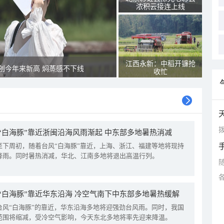
浓积云接连上线
江西永新：中稻开镰抢
创今年来新高 焖蒸感不下线
收忙
拨
“白海豚”靠近浙闽沿海风雨渐起 中东部多地暑热消减
至下周初，随着台风“白海豚”靠近，上海、浙江、福建等地将现持
降雨。同时暑热消减，华北、江南多地将退出高温行列。
“白海豚”靠近华东沿海 冷空气南下中东部多地暑热缓解
台风“白海豚”的靠近，华东沿海多地将迎强劲台风雨。同时，我国
范围将缩减，受冷空气影响，今天东北多地将率先迎来降温。