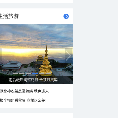
生活旅游
秋意浓 蓝天映衬下的哈尔滨伏尔加庄园
湖北神农架晨雾缭绕 秋色迷人
换个视角看秋景 竟然这么美！