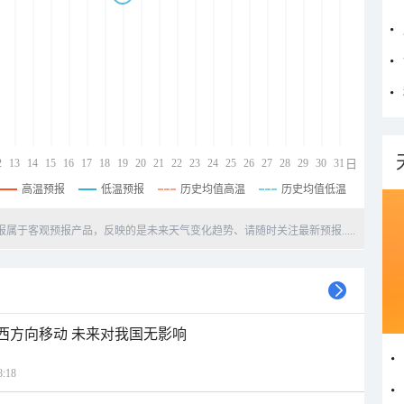
2
13
14
15
16
17
18
19
20
21
22
23
24
25
26
27
28
29
30
31
日
高温预报
低温预报
历史均值高温
历史均值低温
天预报属于客观预报产品，反映的是未来天气变化趋势、请随时关注最新预报.....
偏西方向移动 未来对我国无影响
:18