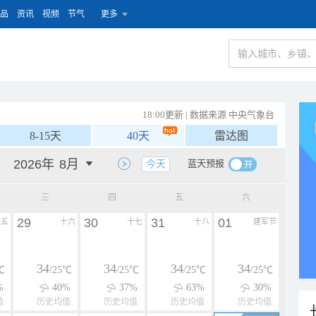
品
资讯
视频
节气
更多
18:00更新 | 数据来源 中央气象台
8-15天
40天
雷达图
蓝天预报
今天
三
四
五
六
29
30
31
01
十五
十六
十七
十八
建军节
34
34
34
34
℃
/25℃
/25℃
/25℃
/25℃
%
40%
37%
63%
30%
值
历史均值
历史均值
历史均值
历史均值