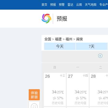
首页
预报
预警
雷达
云图
天气地图
专业产
预报
全国
>
福建
>
福州
>
闽侯
今天
7天
日
一
二
26
27
28
十三
十四
34
34
34
/25℃
/25℃
/25
57%
57%
47
历史均值
历史均值
历史均