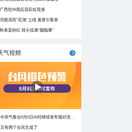
广西钦州雨后双彩虹现身
河南洛阳“花海”上线 美景引客来
秋来栾树红 枝头挂满“胭脂果”
天气视频
中央气象台8月8日06时继续发布强对流天气蓝色预警
又有两个台风生成了