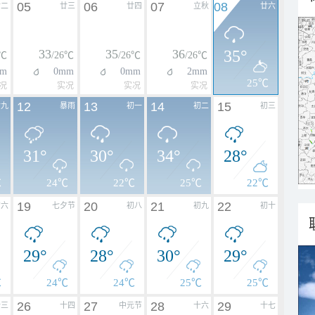
05
06
07
08
廿二
廿三
廿四
立秋
廿六
33
35
36
35°
6℃
/26℃
/26℃
/26℃
m
0mm
0mm
2mm
25℃
况
实况
实况
实况
12
13
14
15
廿九
暴雨
初一
初二
初三
31°
30°
34°
28°
℃
24℃
22℃
25℃
22℃
19
20
21
22
初六
七夕节
初八
初九
初十
29°
28°
30°
29°
℃
24℃
24℃
25℃
25℃
26
27
28
29
十三
十四
中元节
十六
十七