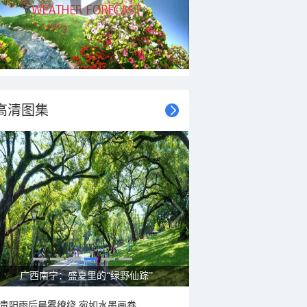
高清图集
广西南宁：盛夏里的“绿野仙踪”
贵阳雨后晨雾缭绕 宛如水墨画卷