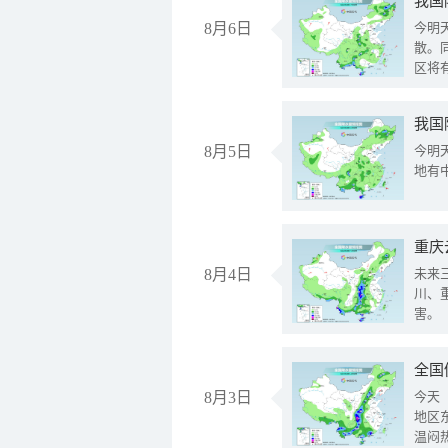
8月6日
今明
散。
区将
我国
8月5日
今明
地有
重庆
8月4日
未来
川、
害。
全国
8月3日
今天
地区
温闷