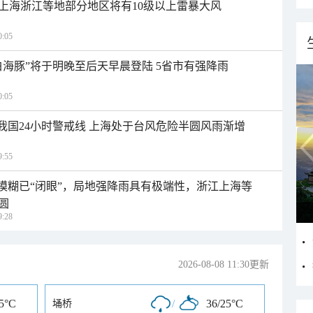
上海浙江等地部分地区将有10级以上雷暴大风
:05
白海豚”将于明晚至后天早晨登陆 5省市有强降雨
:05
入我国24小时警戒线 上海处于台风危险半圆风雨渐增
:55
区模糊已“闭眼”，局地强降雨具有极端性，浙江上海等
圆
:28
2026-08-08 11:30更新
25°C
/
36/25°C
埇桥