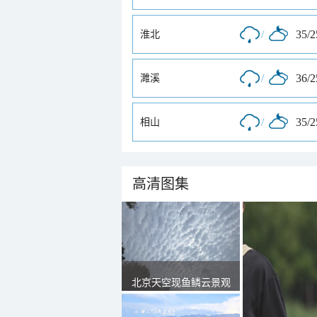
/
35/
淮北
/
36/
濉溪
/
35/
相山
高清图集
北京天空现鱼鳞云景观