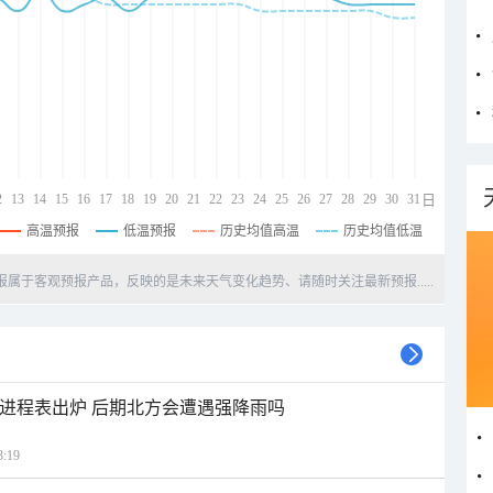
2
13
14
15
16
17
18
19
20
21
22
23
24
25
26
27
28
29
30
31
日
高温预报
低温预报
历史均值高温
历史均值低温
天预报属于客观预报产品，反映的是未来天气变化趋势、请随时关注最新预报.....
雨进程表出炉 后期北方会遭遇强降雨吗
:19