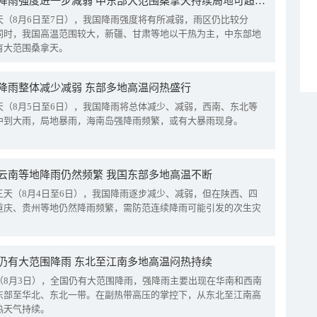
我国降雨强度进一步减弱 中东部大范围桑拿天持续局地可超38℃
天（8月6日至7日），我国降雨强度将有所减弱，雨区仍比较分
同时，我国高温范围较大，新疆、甘肃等地以干热为主，中东部地
有大范围桑拿天。
降雨整体减少减弱 东部多地高温闷热盛行
天（8月5日至6日），我国降雨将总体减少、减弱，西南、东北等
中到大雨，局地暴雨，海南岛强降雨频繁，或有大暴雨现身。
云南等地降雨仍然频繁 我国东部多地高温不断
三天（8月4日至6日），我国降雨逐步减少、减弱，但在陕西、四
重庆、贵州等地仍然降雨频繁，需防范连续降雨可能引发的次生灾
仍有大范围降雨 东北至江南多地高温闷热持续
（8月3日），全国仍有大范围降雨，强降雨主要出现在华南和西南
东部至华北、东北一带。在副热带高压的掌控下，从东北至江南高
热天气持续。