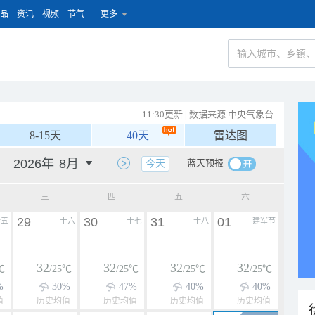
品
资讯
视频
节气
更多
11:30更新 | 数据来源 中央气象台
8-15天
40天
雷达图
蓝天预报
今天
三
四
五
六
29
30
31
01
十五
十六
十七
十八
建军节
32
32
32
32
℃
/25℃
/25℃
/25℃
/25℃
%
30%
47%
40%
40%
值
历史均值
历史均值
历史均值
历史均值