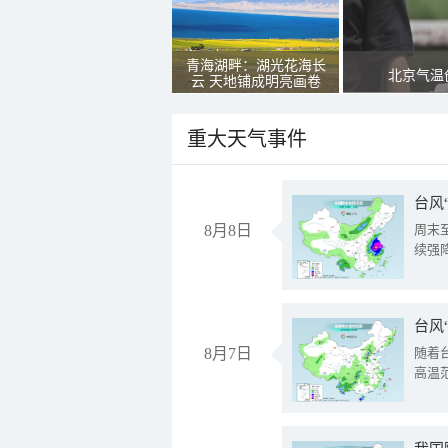
青海湖畔：湖光花海长
北京气温
云 天地铺成明亮画卷
重大天气事件
台风
8月8日
周末
续强
台风
8月7日
随着
高温