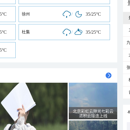
25°C
/
35/25°C
徐州
25°C
/
35/25°C
杜集
25°C
北京彩虹云隙光七彩云
浓积云接连上线