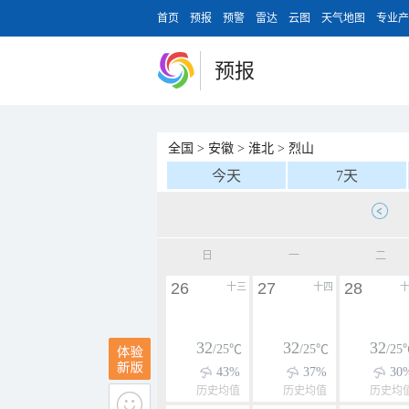
首页
预报
预警
雷达
云图
天气地图
专业产
预报
全国
>
安徽
>
淮北
>
烈山
今天
7天
日
一
二
26
27
28
十三
十四
32
32
32
/25℃
/25℃
/25
43%
37%
30
历史均值
历史均值
历史均