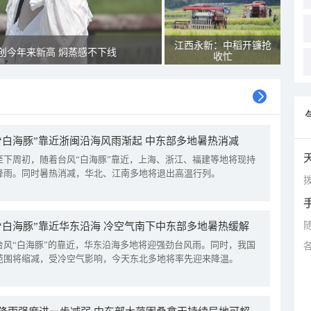
江西永新：中稻开镰抢
创今年来新高 焖蒸感不下线
收忙
“白海豚”靠近浙闽沿海风雨渐起 中东部多地暑热消减
至下周初，随着台风“白海豚”靠近，上海、浙江、福建等地将现持
降雨。同时暑热消减，华北、江南多地将退出高温行列。
拨
“白海豚”靠近华东沿海 冷空气南下中东部多地暑热缓解
台风“白海豚”的靠近，华东沿海多地将迎强劲台风雨。同时，我国
范围将缩减，受冷空气影响，今天东北多地将率先迎来降温。