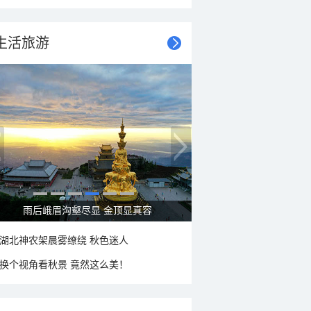
生活旅游
雨后峨眉沟壑尽显 金顶显真容
湖北神农架晨雾缭绕 秋色迷人
换个视角看秋景 竟然这么美！