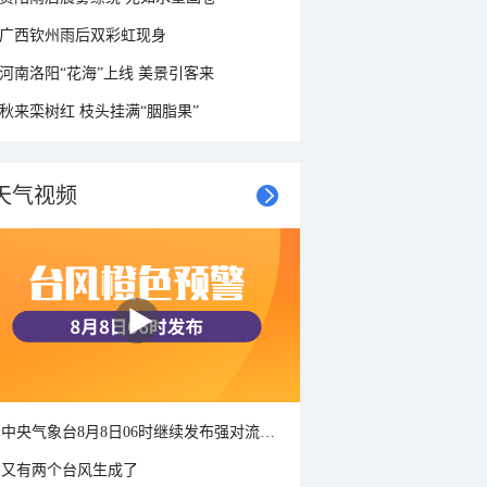
广西钦州雨后双彩虹现身
河南洛阳“花海”上线 美景引客来
秋来栾树红 枝头挂满“胭脂果”
天气视频
中央气象台8月8日06时继续发布强对流天气蓝色预警
又有两个台风生成了