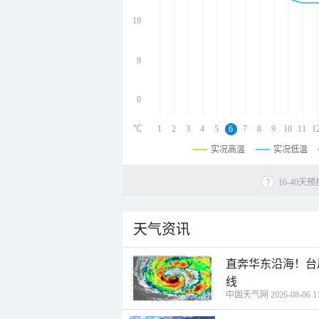
undefined
undefined
19
undefined
9
0
℃
1
2
3
4
5
6
7
8
9
10
11
1
实况高温
实况低温
16-40
天气资讯
直奔华东沿海！台
线
中国天气网 2026-08-06 11