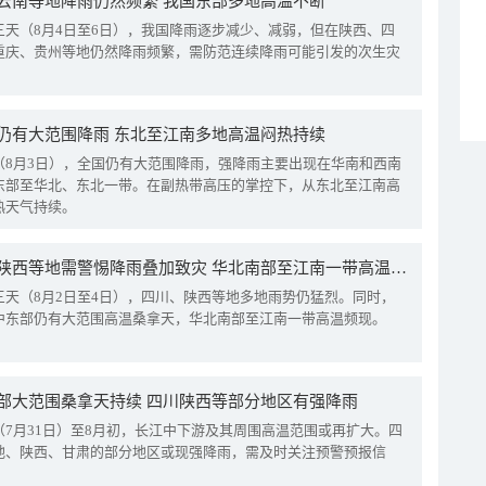
云南等地降雨仍然频繁 我国东部多地高温不断
三天（8月4日至6日），我国降雨逐步减少、减弱，但在陕西、四
重庆、贵州等地仍然降雨频繁，需防范连续降雨可能引发的次生灾
仍有大范围降雨 东北至江南多地高温闷热持续
（8月3日），全国仍有大范围降雨，强降雨主要出现在华南和西南
东部至华北、东北一带。在副热带高压的掌控下，从东北至江南高
热天气持续。
四川陕西等地需警惕降雨叠加致灾 华北南部至江南一带高温频现
三天（8月2日至4日），四川、陕西等地多地雨势仍猛烈。同时，
中东部仍有大范围高温桑拿天，华北南部至江南一带高温频现。
部大范围桑拿天持续 四川陕西等部分地区有强降雨
（7月31日）至8月初，长江中下游及其周围高温范围或再扩大。四
地、陕西、甘肃的部分地区或现强降雨，需及时关注预警预报信