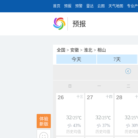
首页
预报
预警
雷达
云图
天气地图
专业产
预报
全国
>
安徽
>
淮北
>
相山
今天
7天
日
一
二
26
27
28
十三
十四
32
32
32
/25℃
/25℃
/25
43%
37%
30
历史均值
历史均值
历史均