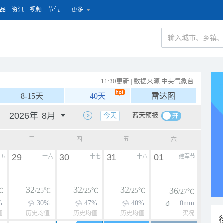
品
资讯
视频
节气
更多
11:30更新 | 数据来源 中央气象台
8-15天
40天
雷达图
蓝天预报
今天
三
四
五
六
29
30
31
01
十五
十六
十七
十八
建军节
32
32
32
36
℃
/25℃
/25℃
/25℃
/27℃
%
30%
47%
40%
0mm
值
历史均值
历史均值
历史均值
实况