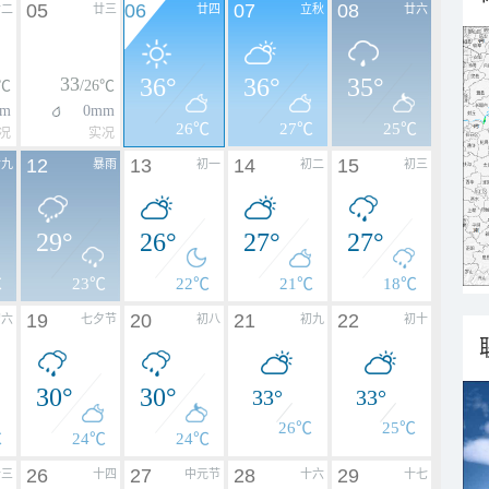
05
06
07
08
廿二
廿三
廿四
立秋
廿六
33
36°
36°
35°
6℃
/26℃
m
0mm
26℃
27℃
25℃
况
实况
12
13
14
15
廿九
暴雨
初一
初二
初三
29°
26°
27°
27°
℃
23℃
22℃
21℃
18℃
19
20
21
22
初六
七夕节
初八
初九
初十
30°
30°
33°
33°
26℃
25℃
℃
24℃
24℃
26
27
28
29
十三
十四
中元节
十六
十七