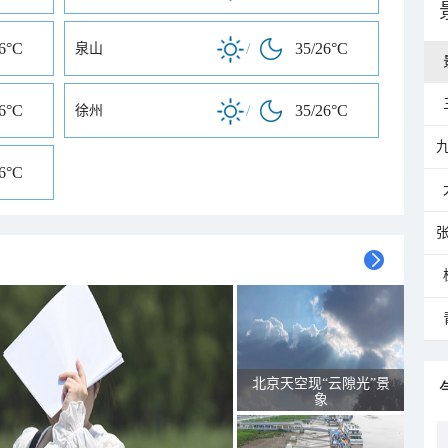
26°C
/
35/26°C
泉山
26°C
/
35/26°C
徐州
26°C
北京天空现“云隙光”景
象