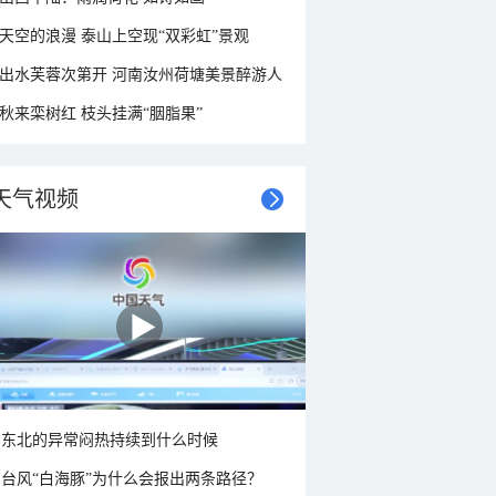
天空的浪漫 泰山上空现“双彩虹”景观
出水芙蓉次第开 河南汝州荷塘美景醉游人
秋来栾树红 枝头挂满“胭脂果”
天气视频
东北的异常闷热持续到什么时候
台风“白海豚”为什么会报出两条路径？