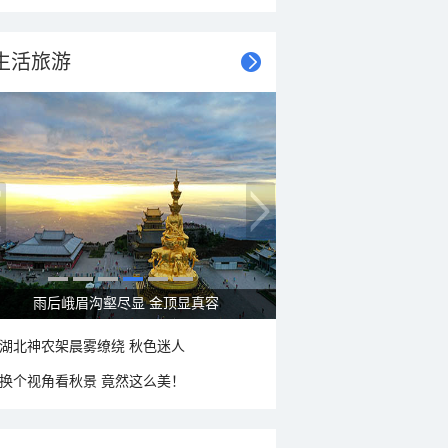
生活旅游
雨后峨眉沟壑尽显 金顶显真容
湖北神农架晨雾缭绕 秋色迷人
换个视角看秋景 竟然这么美！