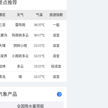
景点推荐
景区
天气
气温
旅游指数
三亚
雷阵雨
30/25℃
一般
九寨沟
阵雨转多云
30/17℃
适宜
大理
阴转小雨
25/15℃
适宜
张家界
小雨转多云
32/21℃
适宜
桂林
多云
33/25℃
较适宜
青岛
晴
32/27℃
适宜
气象产品
全国降水量预报