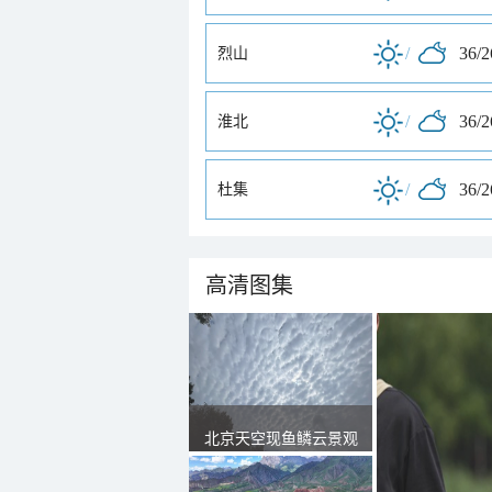
/
36/
烈山
/
36/
淮北
/
36/
杜集
高清图集
北京天空现鱼鳞云景观