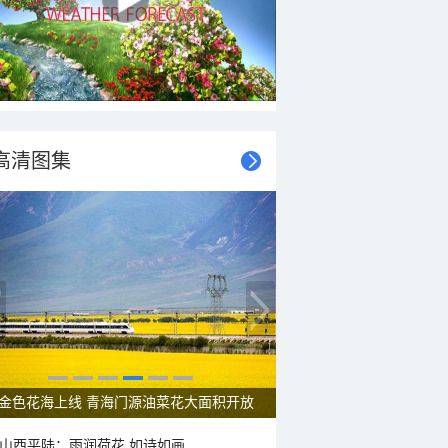
高清图集
金色花海上线 青海门源油菜花大面积开放
山西平陆：雨润荷花 如诗如画