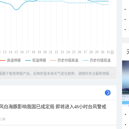
2
13
14
15
16
17
18
19
20
21
22
23
24
25
26
27
28
29
30
31
日
高温预报
低温预报
历史均值高温
历史均值低温
天预报属于客观预报产品，反映的是未来天气变化趋势、请随时关注最新预报.....
风白海豚影响我国已成定局 即将进入48小时台风警戒
:30