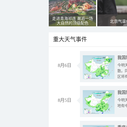
走进青海祁连 邂逅一场
北京气温
大自然的顶级配色
重大天气事件
8月6日
今明
散。
区将
我国
8月5日
今明
地有