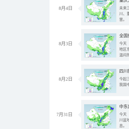
重庆
8月4日
未来
川、
害。
全国
8月3日
今天
地区
温闷
8月2日
今起
我国
中东
7月31日
今天
川盆
息。