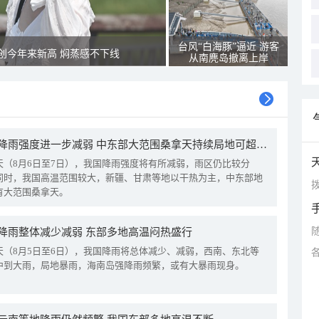
台风“白海豚”逼近 游客
创今年来新高 焖蒸感不下线
从南麂岛撤离上岸
我国降雨强度进一步减弱 中东部大范围桑拿天持续局地可超38℃
天（8月6日至7日），我国降雨强度将有所减弱，雨区仍比较分
同时，我国高温范围较大，新疆、甘肃等地以干热为主，中东部地
拨
有大范围桑拿天。
降雨整体减少减弱 东部多地高温闷热盛行
天（8月5日至6日），我国降雨将总体减少、减弱，西南、东北等
中到大雨，局地暴雨，海南岛强降雨频繁，或有大暴雨现身。