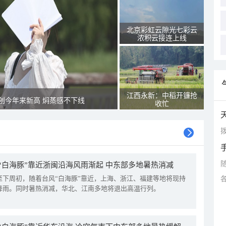
北京彩虹云隙光七彩云
浓积云接连上线
江西永新：中稻开镰抢
创今年来新高 焖蒸感不下线
收忙
拨
“白海豚”靠近浙闽沿海风雨渐起 中东部多地暑热消减
至下周初，随着台风“白海豚”靠近，上海、浙江、福建等地将现持
降雨。同时暑热消减，华北、江南多地将退出高温行列。