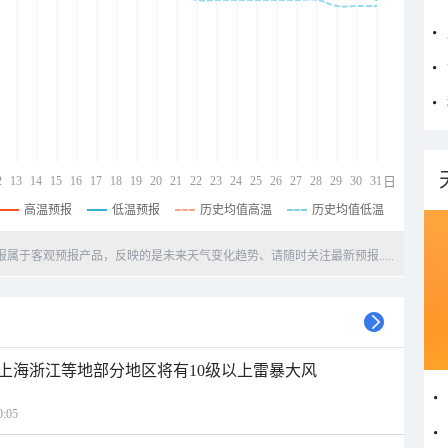
2
13
14
15
16
17
18
19
20
21
22
23
24
25
26
27
28
29
30
31
日
高温预报
低温预报
历史均值高温
历史均值低温
天预报属于客观预报产品，反映的是未来天气变化趋势、请随时关注最新预报.....
上海浙江等地部分地区将有10级以上雷暴大风
:05