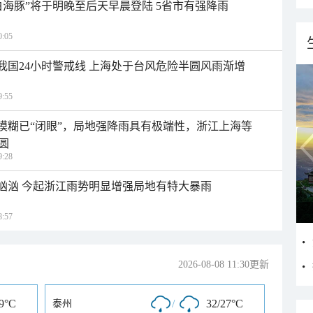
白海豚”将于明晚至后天早晨登陆 5省市有强降雨
:05
入我国24小时警戒线 上海处于台风危险半圆风雨渐增
:55
区模糊已“闭眼”，局地强降雨具有极端性，浙江上海等
圆
:28
势汹汹 今起浙江雨势明显增强局地有特大暴雨
:57
2026-08-08 11:30更新
29°C
/
32/27°C
泰州