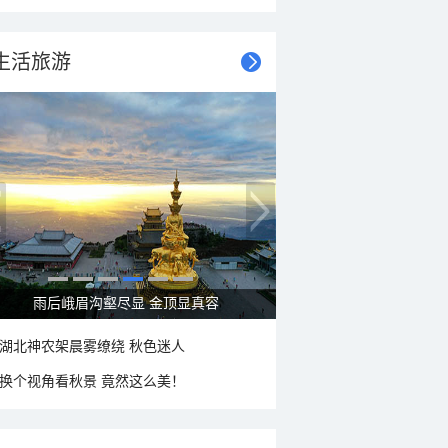
生活旅游
秋意浓 蓝天映衬下的哈尔滨伏尔加庄园
湖北神农架晨雾缭绕 秋色迷人
换个视角看秋景 竟然这么美！