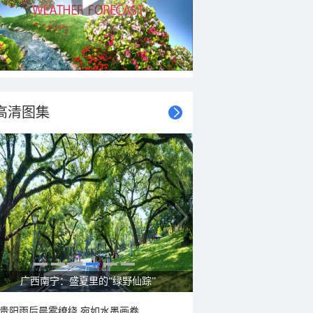
高清图集
呼伦贝尔草原 藏着最治愈的蓝天白云
贵阳雨后晨雾缭绕 宛如水墨画卷