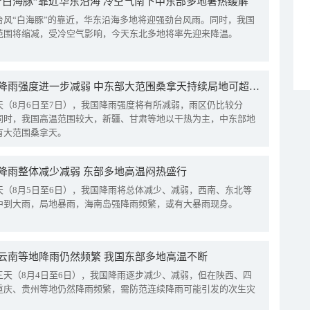
“白海豚”靠近华东沿海 冷空气南下中东部多地暑热缓解
台风“白海豚”的靠近，华东沿海多地将迎强劲台风雨。同时，我国
范围将缩减，受冷空气影响，今天东北多地将率先迎来降温。
我国降雨强度进一步减弱 中东部大范围桑拿天持续局地可超38℃
天（8月6日至7日），我国降雨强度将有所减弱，雨区仍比较分
同时，我国高温范围较大，新疆、甘肃等地以干热为主，中东部地
有大范围桑拿天。
降雨整体减少减弱 东部多地高温闷热盛行
天（8月5日至6日），我国降雨将总体减少、减弱，西南、东北等
中到大雨，局地暴雨，海南岛强降雨频繁，或有大暴雨现身。
云南等地降雨仍然频繁 我国东部多地高温不断
三天（8月4日至6日），我国降雨逐步减少、减弱，但在陕西、四
重庆、贵州等地仍然降雨频繁，需防范连续降雨可能引发的次生灾