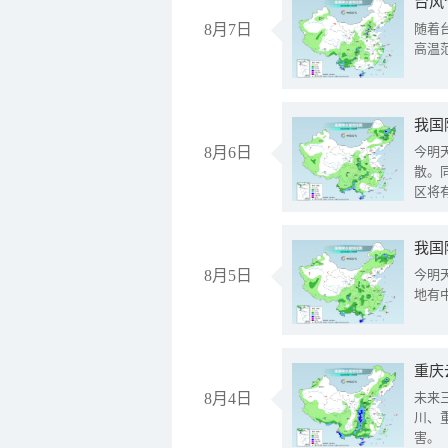
台风
8月7日
随着
高温
8月6日
今明
散。
区将
我国
8月5日
今明
地有
重庆
8月4日
未来
川、
害。