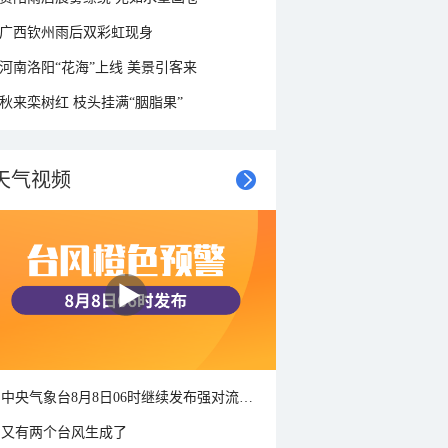
广西钦州雨后双彩虹现身
河南洛阳“花海”上线 美景引客来
秋来栾树红 枝头挂满“胭脂果”
天气视频
中央气象台8月8日06时继续发布强对流天气蓝色预警
又有两个台风生成了