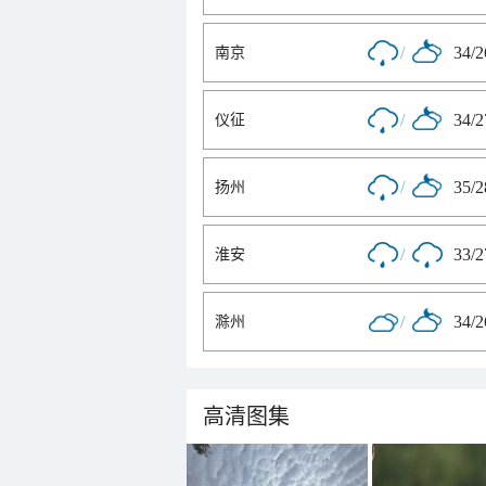
/
34/
南京
/
34/
仪征
/
35/
扬州
/
33/
淮安
/
34/
滁州
高清图集