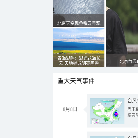
北京天空现鱼鳞云景观
青海湖畔：湖光花海长
北京气温
云 天地铺成明亮画卷
重大天气事件
台风
8月8日
周末
续强