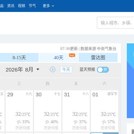
品
资讯
视频
节气
更多
07:30更新 | 数据来源 中央气象台
8-15天
40天
雷达图
蓝天预报
今天
三
四
五
六
29
30
31
01
十五
十六
十七
十八
建军节
32
32
32
32
℃
/25℃
/25℃
/25℃
/25℃
%
33%
40%
37%
57%
值
历史均值
历史均值
历史均值
历史均值