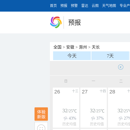
首页
预报
预警
雷达
云图
天气地图
专业产
预报
全国
>
安徽
>
滁州
>
天长
今天
7天
日
一
二
26
27
28
十三
十四
32
32
32
/25℃
/25℃
/25
43%
37%
27
历史均值
历史均值
历史均