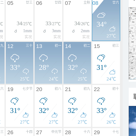
05
06
07
08
廿二
廿三
廿四
立秋
廿六
34
33
34
34°
8℃
/25℃
/27℃
/26℃
m
1mm
3mm
2mm
27℃
况
实况
实况
实况
12
13
14
15
廿九
三十
初一
初二
初三
33°
28°
32°
31°
℃
25℃
24℃
25℃
24℃
19
20
21
22
初六
七夕节
初八
初九
初十
31°
32°
32°
33°
℃
27℃
27℃
27℃
26℃
26
27
28
29
十三
十四
中元节
十六
十七