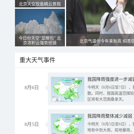
北京天空现鱼鳞云景观
今日份天空“显眼包” 北
北京气温创今年来新高 焖蒸
京浓积云强势抢镜
重大天气事件
8月6日
今明天（8月6日至7日）
散。同时，我国高温范围较
区将有大范围桑拿天。
我国降雨整体减少减弱
8月5日
今明天（8月5日至6日）
地有中到大雨，局地暴雨，