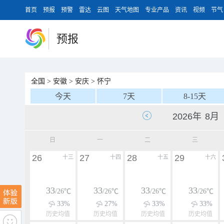
首页
预报
预警
雷达
云图
天气地图
专业产品
资讯
视频
节气
预报
全国
>
安徽
>
安庆
>
怀宁
今天
7天
8-15天
日
一
二
三
26
27
28
29
十三
十四
十五
十六
33
33
33
33
/26℃
/26℃
/26℃
/26℃
33%
27%
33%
33%
历史均值
历史均值
历史均值
历史均值