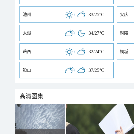
/
33/25°C
池州
安庆
/
34/27°C
太湖
铜陵
/
32/24°C
岳西
桐城
/
37/25°C
铅山
高清图集