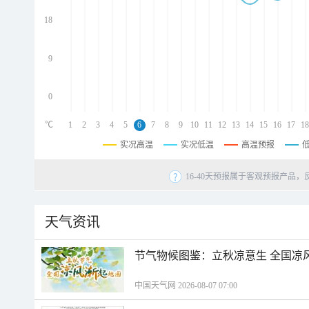
d
d
18
d
9
0
℃
1
2
3
4
5
6
7
8
9
10
11
12
13
14
15
16
17
18
实况高温
实况低温
高温预报
16-40天预报属于客观预报产品，
天气资讯
节气物候图鉴：立秋凉意生 全国凉
中国天气网 2026-08-07 07:00