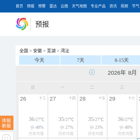
首页
预报
预警
雷达
云图
天气地图
专业产品
资讯
视频
节气
预报
全国
>
安徽
>
芜湖
>
湾沚
今天
7天
8-15天
日
一
二
三
26
27
28
29
十三
十四
十五
十六
36
35
35
36
/27℃
/27℃
/27℃
/27℃
40%
27%
23%
40%
历史均值
历史均值
历史均值
历史均值