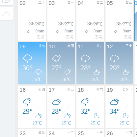
02
03
04
05
二十
廿一
廿二
廿三
36
36
36
35
/26℃
/27℃
/28℃
/27℃
0mm
0mm
0mm
0mm
实况
实况
实况
实况
09
10
11
12
廿七
暴雨
廿九
三十
30°
27°
28°
29°
25℃
26℃
25℃
25℃
16
17
18
19
初四
初五
初六
七夕节
29°
28°
32°
34°
23℃
25℃
25℃
25℃
23
24
25
26
处暑
十二
十三
十四