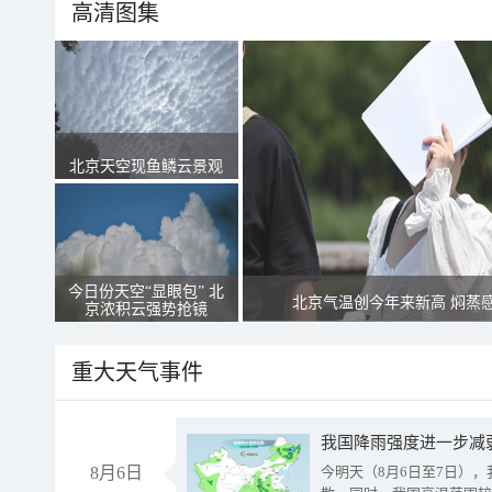
高清图集
北京天空现鱼鳞云景观
今日份天空“显眼包” 北
北京气温创今年来新高 焖蒸
京浓积云强势抢镜
重大天气事件
8月6日
今明天（8月6日至7日）