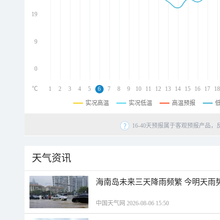
d
d
19
d
9
0
℃
1
2
3
4
5
6
7
8
9
10
11
12
13
14
15
16
17
18
实况高温
实况低温
高温预报
16-40天预报属于客观预报产品，
天气资讯
海南岛未来三天降雨频繁 今明天雨
中国天气网 2026-08-06 15:50