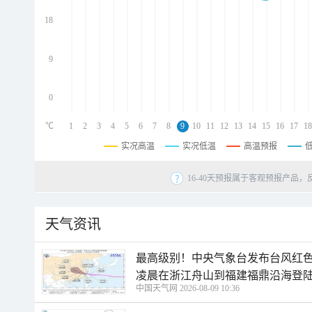
d
d
18
d
9
0
℃
1
2
3
4
5
6
7
8
9
10
11
12
13
14
15
16
17
18
实况高温
实况低温
高温预报
16-40天预报属于客观预报产品，
天气资讯
最高级别！中央气象台发布台风红色
凌晨在浙江舟山到福建福鼎沿海登
中国天气网 2026-08-09 10:36