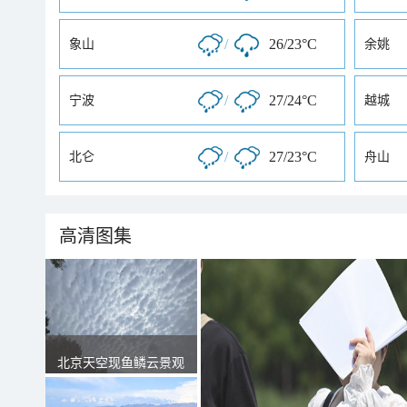
/
26/23°C
象山
余姚
/
27/24°C
宁波
越城
/
27/23°C
北仑
舟山
高清图集
北京天空现鱼鳞云景观