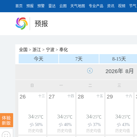
首页
预报
预警
雷达
云图
天气地图
专业产品
资讯
视频
节气
预报
全国
>
浙江
>
宁波
>
奉化
今天
7天
8-15天
日
一
二
三
26
27
28
29
十三
十四
十五
十六
34
34
34
34
/25℃
/25℃
/25℃
/25℃
50%
40%
37%
43%
历史均值
历史均值
历史均值
历史均值