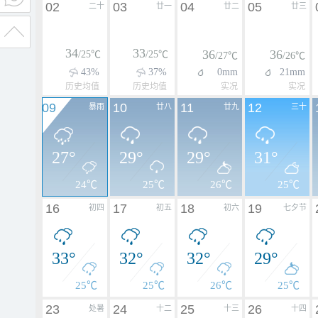
02
03
04
05
二十
廿一
廿二
廿三
34
33
36
36
/25℃
/25℃
/27℃
/26℃
43%
37%
0mm
21mm
历史均值
历史均值
实况
实况
09
10
11
12
暴雨
廿八
廿九
三十
27°
29°
29°
31°
24℃
25℃
26℃
25℃
16
17
18
19
初四
初五
初六
七夕节
33°
32°
32°
29°
25℃
25℃
26℃
25℃
23
24
25
26
处暑
十二
十三
十四