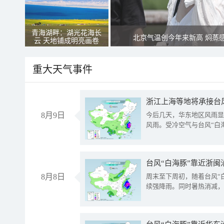
青海湖畔：湖光花海长
北京气温创今年来新高 焖蒸
云 天地铺成明亮画卷
重大天气事件
浙江上海等地将承接台风
8月9日
今后几天，华东地区风雨显
风雨。受冷空气与台风“白
台风“白海豚”靠近浙闽
8月8日
周末至下周初，随着台风“
续强降雨。同时暑热消减，