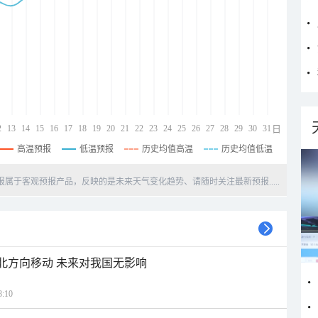
2
13
14
15
16
17
18
19
20
21
22
23
24
25
26
27
28
29
30
31
日
高温预报
低温预报
历史均值高温
历史均值低温
天预报属于客观预报产品，反映的是未来天气变化趋势、请随时关注最新预报.....
西北方向移动 未来对我国无影响
:10