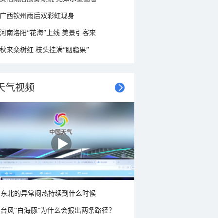
广西钦州雨后双彩虹现身
河南洛阳“花海”上线 美景引客来
秋来栾树红 枝头挂满“胭脂果”
天气视频
东北的异常闷热持续到什么时候
台风“白海豚”为什么会报出两条路径？