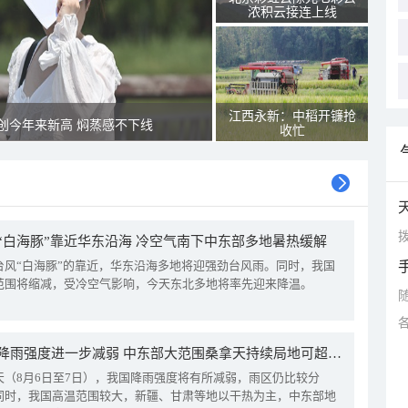
浓积云接连上线
江西永新：中稻开镰抢
创今年来新高 焖蒸感不下线
收忙
拨
“白海豚”靠近华东沿海 冷空气南下中东部多地暑热缓解
台风“白海豚”的靠近，华东沿海多地将迎强劲台风雨。同时，我国
范围将缩减，受冷空气影响，今天东北多地将率先迎来降温。
我国降雨强度进一步减弱 中东部大范围桑拿天持续局地可超38℃
天（8月6日至7日），我国降雨强度将有所减弱，雨区仍比较分
同时，我国高温范围较大，新疆、甘肃等地以干热为主，中东部地