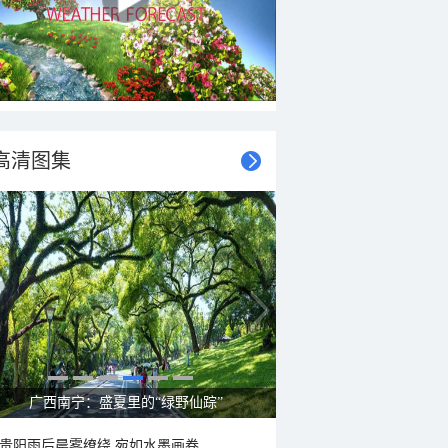
高清图集
呼伦贝尔草原 藏着最治愈的蓝天白云
贵阳雨后晨雾缭绕 宛如水墨画卷