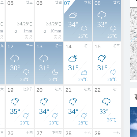
05
06
07
08
廿二
廿三
廿四
立秋
廿六
34
33
34°
33°
8℃
/28℃
/28℃
m
1mm
10mm
26℃
25℃
况
实况
实况
12
13
14
15
廿九
三十
初一
初二
初三
30°
31°
31°
31°
℃
24℃
23℃
25℃
26℃
19
20
21
22
初六
七夕节
初八
初九
初十
35°
34°
34°
33°
26℃
℃
29℃
29℃
28℃
26
27
28
29
十三
十四
中元节
十六
十七