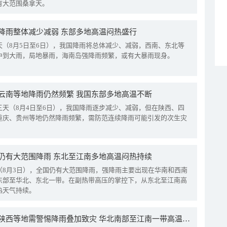
有大范围桑拿天。
降雨整体减少减弱 东部多地高温闷热盛行
天（8月5日至6日），我国降雨将总体减少、减弱，西南、东北等
中到大雨，局地暴雨，海南岛强降雨频繁，或有大暴雨现身。
云南等地降雨仍然频繁 我国东部多地高温不断
三天（8月4日至6日），我国降雨逐步减少、减弱，但在陕西、四
重庆、贵州等地仍然降雨频繁，需防范连续降雨可能引发的次生灾
仍有大范围降雨 东北至江南多地高温闷热持续
（8月3日），全国仍有大范围降雨，强降雨主要出现在华南和西南
东部至华北、东北一带。在副热带高压的掌控下，从东北至江南高
热天气持续。
四川陕西等地需警惕降雨叠加致灾 华北南部至江南一带高温频现