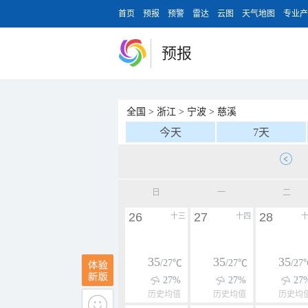
首页
预报
预警
雷达
云图
天气地图
专业产
预报
全国
>
浙江
>
宁波
>
慈溪
今天
7天
日
一
二
26
27
28
十三
十四
35
35
35
/27℃
/27℃
/27
27%
27%
27
历史均值
历史均值
历史均