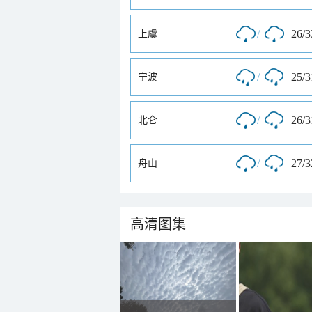
/
26/
上虞
/
25/
宁波
/
26/
北仑
/
27/
舟山
高清图集