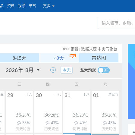
品
资讯
视频
节气
更多
18:00更新 | 数据来源 中央气象台
8-15天
40天
雷达图
蓝天预报
今天
三
四
五
六
29
30
31
01
十五
十六
十七
十八
建军节
36
36
36
35
℃
/28℃
/28℃
/28℃
/28℃
%
33%
43%
40%
43%
值
历史均值
历史均值
历史均值
历史均值