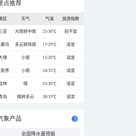
景点推荐
景区
天气
气温
旅游指数
三亚
大雨转中雨
25/30℃
较不宜
九寨沟
多云转阵雨
17/29℃
适宜
大理
小雨
15/20℃
适宜
张家界
小雨
24/35℃
适宜
桂林
晴
25/36℃
适宜
青岛
晴转多云
28/33℃
适宜
气象产品
全国降水量预报