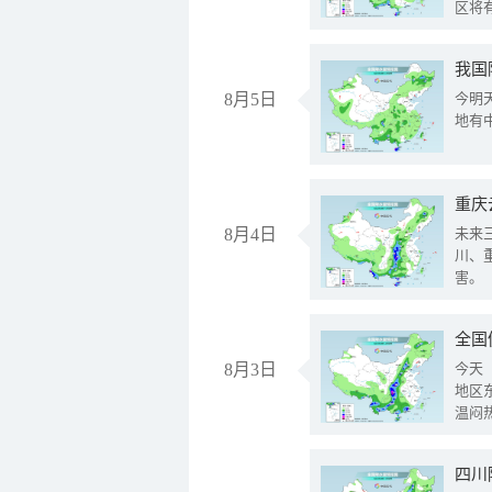
区将
我国
8月5日
今明
地有
重庆
8月4日
未来
川、
害。
全国
8月3日
今天
地区
温闷