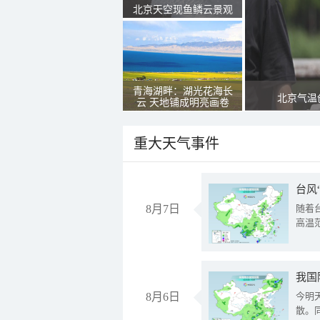
北京天空现鱼鳞云景观
青海湖畔：湖光花海长
北京气温
云 天地铺成明亮画卷
重大天气事件
台风
8月7日
随着
高温
8月6日
今明
散。