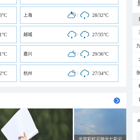
33°C
/
28/32°C
上海
31°C
/
27/35°C
越城
31°C
/
29/36°C
嘉兴
32°C
/
27/34°C
杭州
北京彩虹云隙光七彩云