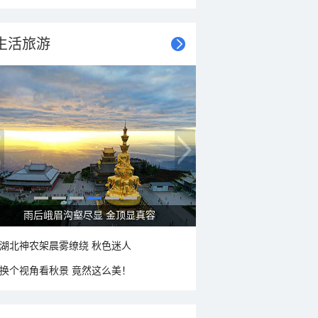
生活旅游
秋意浓 蓝天映衬下的哈尔滨伏尔加庄园
湖北神农架晨雾缭绕 秋色迷人
换个视角看秋景 竟然这么美！