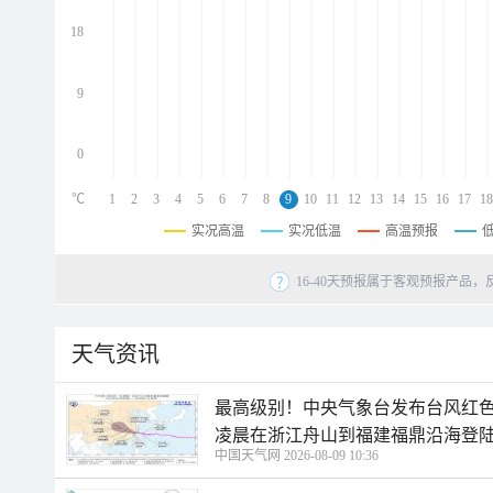
d
d
18
d
9
0
℃
1
2
3
4
5
6
7
8
9
10
11
12
13
14
15
16
17
18
实况高温
实况低温
高温预报
16-40天预报属于客观预报产品，
天气资讯
最高级别！中央气象台发布台风红色
凌晨在浙江舟山到福建福鼎沿海登
中国天气网 2026-08-09 10:36