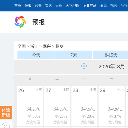
首页
预报
预警
雷达
云图
天气地图
专业产品
资讯
视频
节气
预报
全国
>
浙江
>
嘉兴
>
桐乡
今天
7天
8-15天
日
一
二
三
26
27
28
29
十三
十四
十五
十六
34
34
34
34
/26℃
/26℃
/26℃
/26℃
30%
27%
20%
37%
历史均值
历史均值
历史均值
历史均值