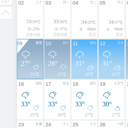
02
03
04
05
二十
廿一
廿二
廿三
33
33
34
34
/26℃
/26℃
/29℃
/27℃
23%
37%
0mm
0mm
历史均值
历史均值
实况
实况
09
10
11
12
暴雨
廿八
廿九
三十
27°
28°
31°
31°
25℃
25℃
26℃
26℃
16
17
18
19
初四
初五
初六
七夕节
33°
33°
33°
30°
25℃
26℃
27℃
27℃
23
24
25
26
处暑
十二
十三
十四