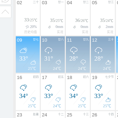
02
03
04
05
二十
廿一
廿二
廿三
33
35
36
35
/25℃
/25℃
/26℃
/24℃
20%
0mm
0mm
2mm
历史均值
实况
实况
实况
09
10
11
12
廿七
廿八
廿九
三十
33°
31°
28°
28°
25℃
24℃
24℃
24℃
16
17
18
19
初四
初五
初六
七夕节
34°
33°
34°
33°
25℃
24℃
25℃
25℃
23
24
25
26
处暑
十二
十三
十四