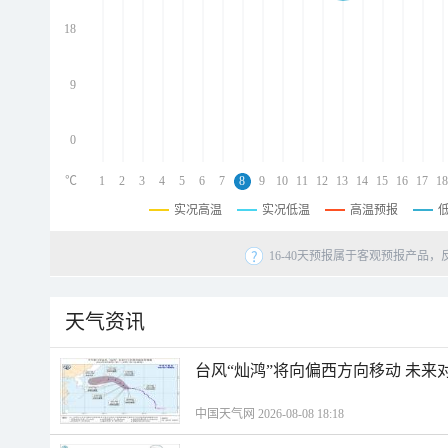
d
d
18
d
9
0
℃
1
2
3
4
5
6
7
8
9
10
11
12
13
14
15
16
17
18
实况高温
实况低温
高温预报
16-40天预报属于客观预报产品，
天气资讯
台风“灿鸿”将向偏西方向移动 未来
中国天气网 2026-08-08 18:18