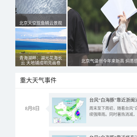
北京天空现鱼鳞云景观
青海湖畔：湖光花海长
北京气温创今年来新高 焖蒸
云 天地铺成明亮画卷
重大天气事件
台风“白海豚”靠近浙闽
8月8日
周末至下周初，随着台风“
续强降雨。同时暑热消减，