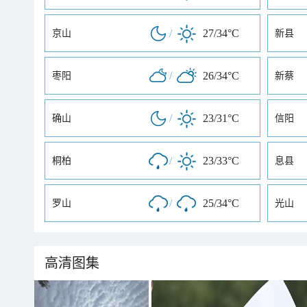
/
27/34°C
京山
新县
/
26/34°C
枣阳
新蔡
/
23/31°C
确山
信阳
/
23/33°C
桐柏
息县
/
25/34°C
罗山
光山
高清图集