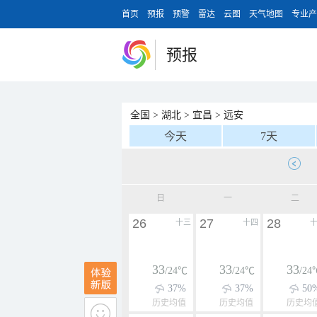
首页
预报
预警
雷达
云图
天气地图
专业产
预报
全国
>
湖北
>
宜昌
>
远安
今天
7天
日
一
二
26
27
28
十三
十四
33
33
33
/24℃
/24℃
/24
37%
37%
50
历史均值
历史均值
历史均