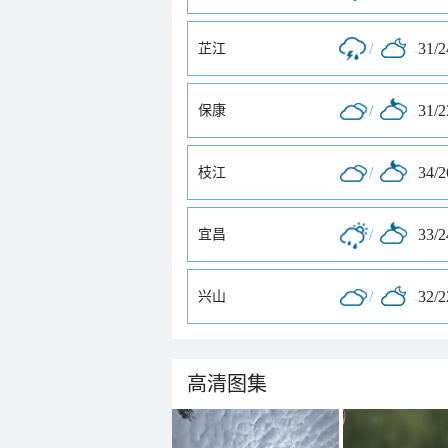
/
31/
芷江
/
31/
保康
/
34/
枝江
/
33/
宜昌
/
32/
兴山
高清图集