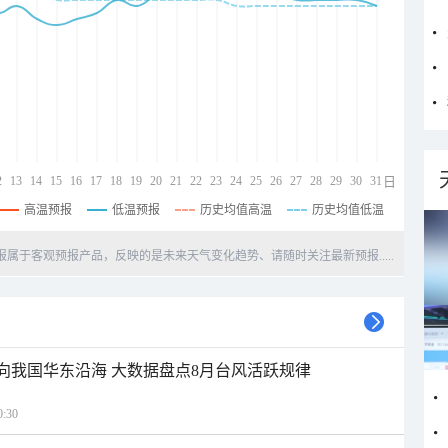
2
13
14
15
16
17
18
19
20
21
22
23
24
25
26
27
28
29
30
31
日
高温预报
低温预报
历史均值高温
历史均值低温
天预报属于客观预报产品，反映的是未来天气变化趋势、请随时关注最新预报.....
趋向我国华东沿海 大数据盘点8月台风活跃规律
:30