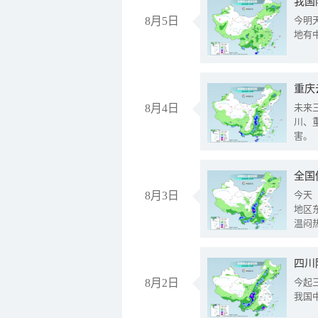
我国
8月5日
今明
地有
重庆
8月4日
未来
川、
害。
全国
8月3日
今天
地区
温闷
8月2日
今起
我国