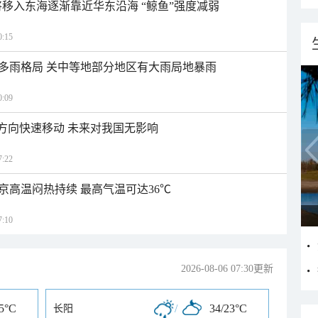
将移入东海逐渐靠近华东沿海 “鲸鱼”强度减弱
:15
多雨格局 关中等地部分地区有大雨局地暴雨
:09
北方向快速移动 未来对我国无影响
:22
京高温闷热持续 最高气温可达36℃
:10
2026-08-06 07:30更新
25°C
/
34/23°C
长阳