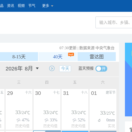
品
资讯
视频
节气
更多
07:30更新 | 数据来源 中央气象台
8-15天
40天
雷达图
蓝天预报
今天
三
四
五
六
29
30
31
01
十五
十六
十七
十八
建军节
33
33
33
33
℃
/24℃
/24℃
/24℃
/25℃
%
47%
33%
52%
0mm
值
历史均值
历史均值
历史均值
实况