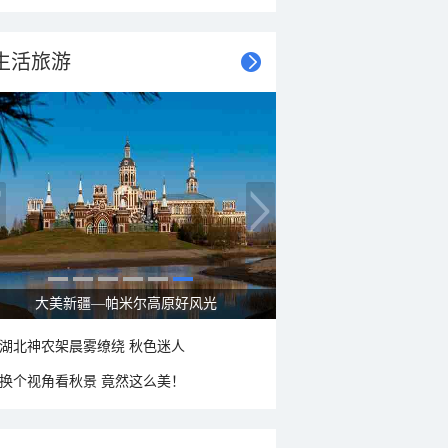
生活旅游
大美新疆—帕米尔高原好风光
湖北神农架晨雾缭绕 秋色迷人
换个视角看秋景 竟然这么美！