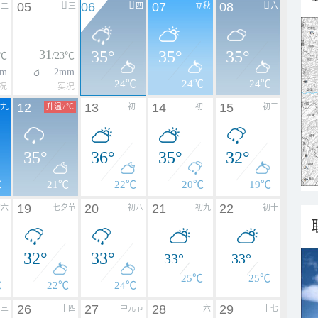
05
06
07
08
廿二
廿三
廿四
立秋
廿六
31
35°
35°
35°
4℃
/23℃
m
2mm
24℃
24℃
24℃
况
实况
12
13
14
15
廿九
升温7℃
初一
初二
初三
35°
36°
35°
32°
℃
21℃
22℃
20℃
19℃
19
20
21
22
初六
七夕节
初八
初九
初十
32°
33°
33°
33°
25℃
25℃
℃
22℃
24℃
26
27
28
29
十三
十四
中元节
十六
十七