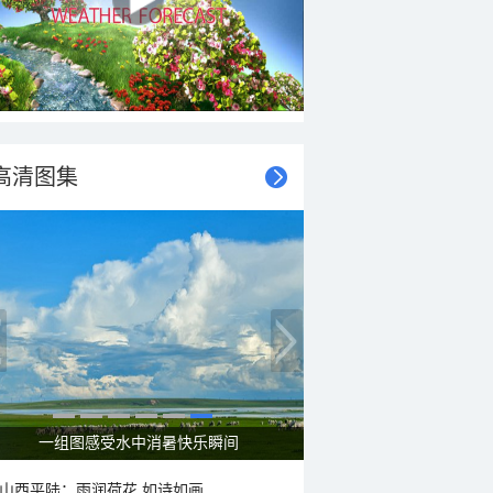
高清图集
一组图感受水中消暑快乐瞬间
山西平陆：雨润荷花 如诗如画