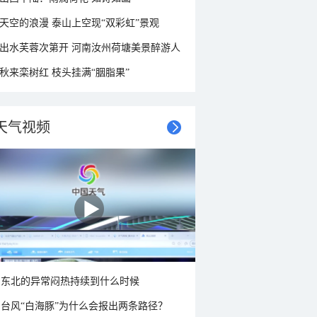
天空的浪漫 泰山上空现“双彩虹”景观
出水芙蓉次第开 河南汝州荷塘美景醉游人
秋来栾树红 枝头挂满“胭脂果”
天气视频
东北的异常闷热持续到什么时候
台风“白海豚”为什么会报出两条路径？