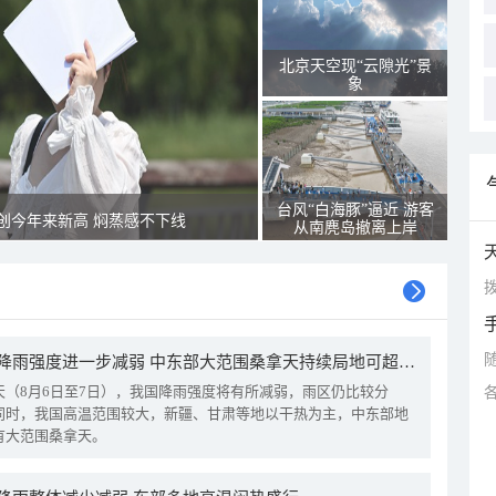
北京天空现“云隙光”景
象
台风“白海豚”逼近 游客
创今年来新高 焖蒸感不下线
从南麂岛撤离上岸
拨
我国降雨强度进一步减弱 中东部大范围桑拿天持续局地可超38℃
天（8月6日至7日），我国降雨强度将有所减弱，雨区仍比较分
同时，我国高温范围较大，新疆、甘肃等地以干热为主，中东部地
有大范围桑拿天。