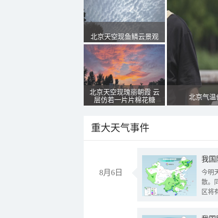
北京天空现鱼鳞云景观
北京天空现瑰丽朝霞 云
北京气温
层仿若一片片棉花糖
重大天气事件
8月6日
今明
散。
区将