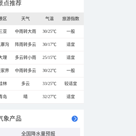
景点推荐
景区
天气
气温
旅游指数
三亚
中雨转大雨
30/25℃
一般
九寨沟
阵雨转多云
30/17℃
适宜
大理
多云转小雨
25/15℃
适宜
张家界
中雨转多云
30/22℃
一般
桂林
多云
33/25℃
较适宜
青岛
晴
32/27℃
适宜
气象产品
全国降水量预报