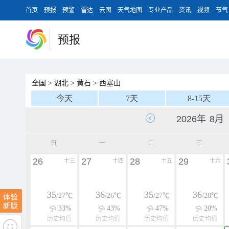
首页
预报
预警
雷达
云图
天气地图
专业产品
资讯
视频
节气
预报
全国
>
湖北
>
黄石
>
西塞山
今天
7天
8-15天
日
一
二
三
26
27
28
29
十三
十四
十五
十六
35
36
35
36
/27℃
/26℃
/27℃
/28℃
33%
43%
47%
20%
历史均值
历史均值
历史均值
历史均值