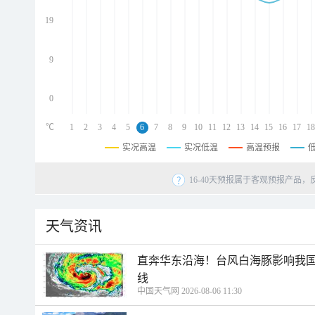
d
d
19
d
9
0
℃
1
2
3
4
5
6
7
8
9
10
11
12
13
14
15
16
17
18
实况高温
实况低温
高温预报
16-40天预报属于客观预报产品，
天气资讯
直奔华东沿海！台风白海豚影响我国
线
中国天气网 2026-08-06 11:30