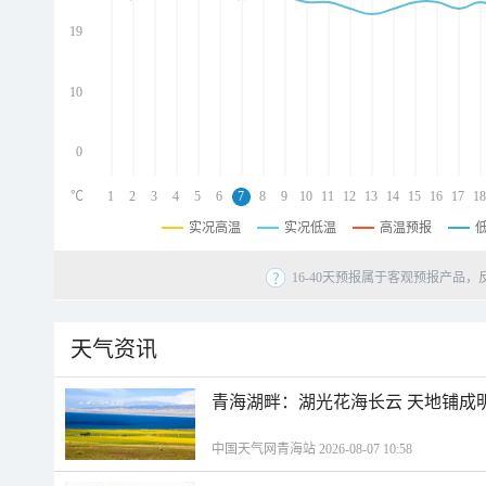
d
d
19
d
10
0
℃
1
2
3
4
5
6
7
8
9
10
11
12
13
14
15
16
17
18
实况高温
实况低温
高温预报
16-40天预报属于客观预报产品，
天气资讯
青海湖畔：湖光花海长云 天地铺成
中国天气网青海站 2026-08-07 10:58