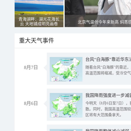
青海湖畔：湖光花海长
北京气温创今年来新高 焖蒸
云 天地铺成明亮画卷
重大天气事件
台风“白海豚”靠近华东
8月7日
随着台风“白海豚”的靠近
高温范围将缩减，受冷空气
8月6日
今明天（8月6日至7日）
散。同时，我国高温范围较
区将有大范围桑拿天。