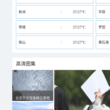
/
37/27°C
新洲
华容
/
37/27°C
鄂城
罗田
/
37/27°C
铁山
黄石港
高清图集
北京天空现鱼鳞云景观