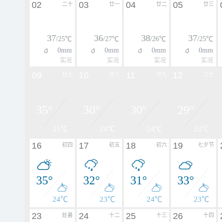
02
03
04
05
二十
廿一
廿二
廿三
37
36
38
37
/25℃
/27℃
/26℃
/25℃
0mm
0mm
0mm
0mm
实况
实况
实况
实况
09
10
11
12
廿七
廿八
廿九
三十
35°
30°
30°
29°
25℃
24℃
24℃
23℃
16
17
18
19
初四
初五
初六
七夕节
35°
32°
31°
33°
24℃
23℃
24℃
23℃
23
24
25
26
处暑
十二
十三
十四