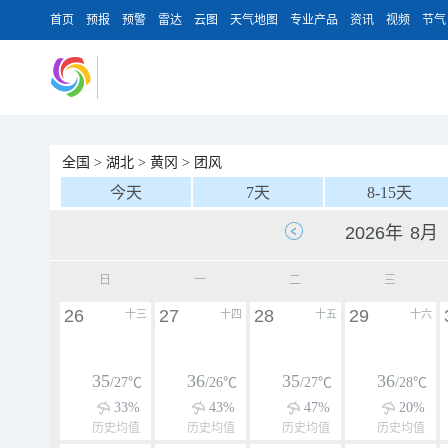
首页
预报
预警
雷达
云图
天气地图
专业产品
资讯
视频
节气
全国
>
湖北
>
黄冈
>
团风
今天
7天
8-15天
日
一
二
三
26
27
28
29
十三
十四
十五
十六
35
36
35
36
/27℃
/26℃
/27℃
/28℃
33%
43%
47%
20%
历史均值
历史均值
历史均值
历史均值