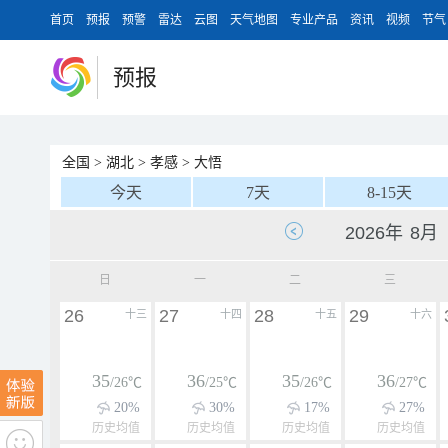
首页
预报
预警
雷达
云图
天气地图
专业产品
资讯
视频
节气
预报
全国
>
湖北
>
孝感
>
大悟
今天
7天
8-15天
日
一
二
三
26
27
28
29
十三
十四
十五
十六
35
36
35
36
/26℃
/25℃
/26℃
/27℃
20%
30%
17%
27%
历史均值
历史均值
历史均值
历史均值