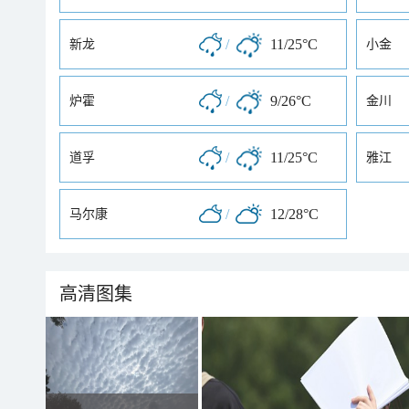
/
11/25°C
新龙
小金
/
9/26°C
炉霍
金川
/
11/25°C
道孚
雅江
/
12/28°C
马尔康
高清图集