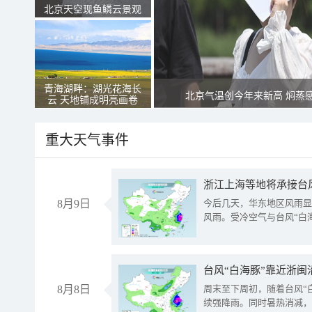
北京天空现鱼鳞云景观
青海湖畔：湖光花海长
北京气温创今年来新高 焖蒸
云 天地铺成明亮画卷
重大天气事件
浙江上海等地将承接台风
8月9日
今后几天，华东地区风雨显
风雨。受冷空气与台风“白
台风“白海豚”靠近浙闽
8月8日
周末至下周初，随着台风“
续强降雨。同时暑热消减，