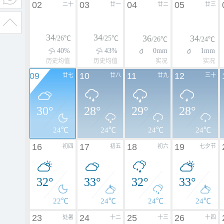
02
03
04
05
二十
廿一
廿二
廿三
34
34
36
34
/26℃
/25℃
/26℃
/24℃
40%
43%
0mm
1mm
历史均值
历史均值
实况
实况
09
10
11
12
廿七
廿八
廿九
三十
30°
28°
29°
28°
24℃
24℃
24℃
24℃
16
17
18
19
初四
初五
初六
七夕节
32°
33°
32°
33°
22℃
24℃
24℃
24℃
23
24
25
26
处暑
十二
十三
十四