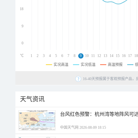
d
d
18
d
9
0
℃
1
2
3
4
5
6
7
8
9
10
11
12
13
14
15
16
17
18
实况高温
实况低温
高温预报
16-40天预报属于客观预报产品，
天气资讯
​台风红色预警：杭州湾等地阵风可达1
中国天气网 2026-08-09 18:15