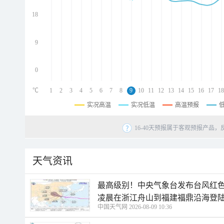
d
d
18
d
9
0
℃
1
2
3
4
5
6
7
8
9
10
11
12
13
14
15
16
17
18
实况高温
实况低温
高温预报
16-40天预报属于客观预报产品，
天气资讯
最高级别！中央气象台发布台风红色
凌晨在浙江舟山到福建福鼎沿海登
中国天气网 2026-08-09 10:36