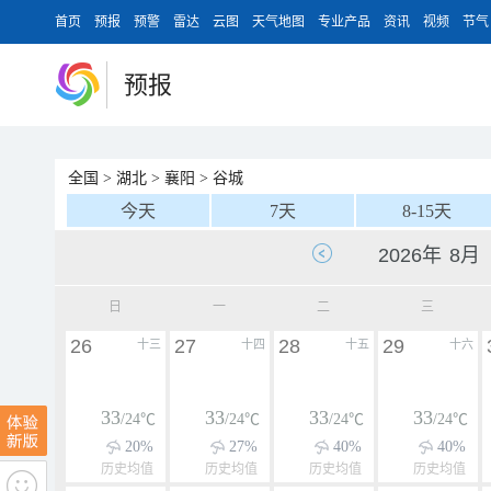
首页
预报
预警
雷达
云图
天气地图
专业产品
资讯
视频
节气
预报
全国
>
湖北
>
襄阳
>
谷城
今天
7天
8-15天
日
一
二
三
26
27
28
29
十三
十四
十五
十六
33
33
33
33
/24℃
/24℃
/24℃
/24℃
20%
27%
40%
40%
历史均值
历史均值
历史均值
历史均值