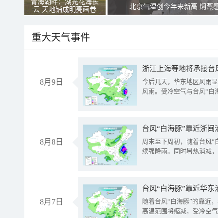
青海湖畔：湖光花海长
北京气温创今年来新高 焖蒸
云 天地铺成明亮画卷
重大天气事件
浙江上海等地将承接台风
8月9日
今后几天，华东地区风雨显
风雨。受冷空气与台风“白
台风“白海豚”靠近浙闽
8月8日
周末至下周初，随着台风“
续强降雨。同时暑热消减，
台风“白海豚”靠近华东
8月7日
随着台风“白海豚”的靠近
高温范围将缩减，受冷空气