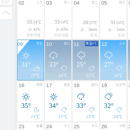
02
03
04
05
二十
廿一
廿二
廿三
33
33
28
31
/24℃
/24℃
/25℃
/24℃
43%
43%
0mm
1mm
历史均值
历史均值
实况
实况
09
10
11
12
廿七
廿八
降温8℃
三十
31°
33°
25°
27°
23℃
24℃
23℃
24℃
16
17
18
19
初四
初五
初六
七夕节
35°
34°
33°
32°
21℃
21℃
23℃
24℃
23
24
25
26
处暑
十二
十三
十四