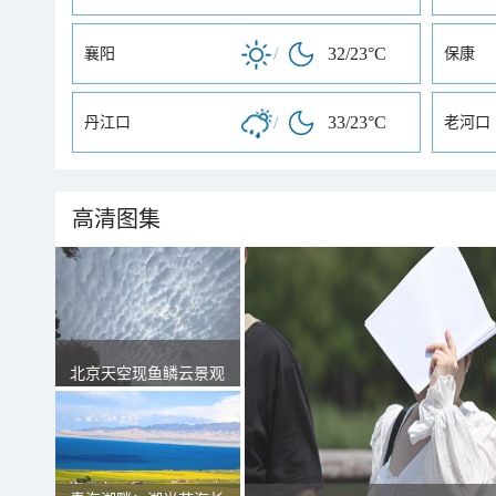
/
32/23°C
襄阳
保康
/
33/23°C
丹江口
老河口
高清图集
北京天空现鱼鳞云景观