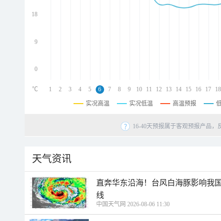
d
d
18
d
9
0
℃
1
2
3
4
5
6
7
8
9
10
11
12
13
14
15
16
17
18
实况高温
实况低温
高温预报
16-40天预报属于客观预报产品，
天气资讯
直奔华东沿海！台风白海豚影响我国
线
中国天气网 2026-08-06 11:30