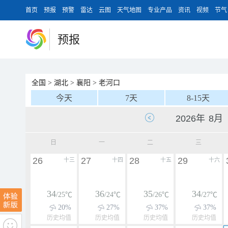
首页
预报
预警
雷达
云图
天气地图
专业产品
资讯
视频
节气
预报
全国
>
湖北
>
襄阳
>
老河口
今天
7天
8-15天
日
一
二
三
26
27
28
29
十三
十四
十五
十六
34
36
35
34
/25℃
/24℃
/26℃
/27℃
20%
27%
37%
37%
历史均值
历史均值
历史均值
历史均值