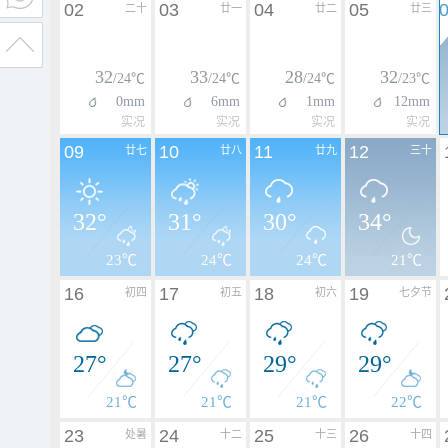
02
03
04
05
二十
廿一
廿二
廿三
32
33
28
32
/24℃
/24℃
/24℃
/23℃
0mm
6mm
1mm
12mm
实况
实况
实况
实况
09
10
11
12
廿七
廿八
廿九
三十
32°
31°
30°
34°
23℃
24℃
24℃
21℃
16
17
18
19
初四
初五
初六
七夕节
27°
27°
29°
29°
21℃
21℃
21℃
22℃
23
24
25
26
处暑
十二
十三
十四