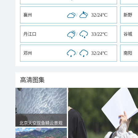
/
32/24°C
襄州
新野
/
33/22°C
丹江口
谷城
/
32/24°C
邓州
南阳
高清图集
北京天空现鱼鳞云景观