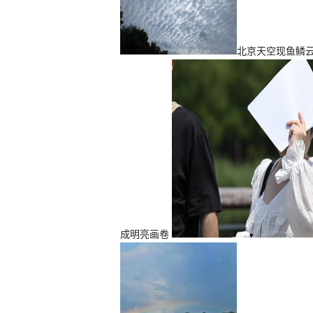
北京天空现鱼鳞
成明亮画卷