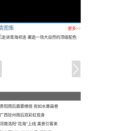
清图集
更多>>
贵阳雨后晨雾缭绕 宛如水墨画卷
广西钦州雨后双彩虹现身
河南洛阳“花海”上线 美景引客来