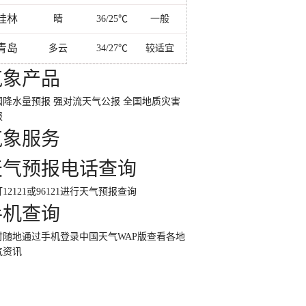
桂林
晴
36/25℃
一般
青岛
多云
34/27℃
较适宜
气象产品
国降水量预报
强对流天气公报
全国地质灾害
报
气象服务
天气预报电话查询
12121或96121进行天气预报查询
手机查询
时随地通过手机登录中国天气WAP版查看各地
气资讯