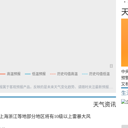
日
中
高温预报
低温预报
历史均值高温
历史均值低温
预
又
天预报属于客观预报产品，反映的是未来天气变化趋势、请随时关注最新预报.....
生
天气资讯
上海浙江等地部分地区将有10级以上雷暴大风