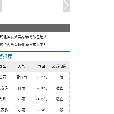
湖北神农架晨雾缭绕 秋色迷人
换个视角看秋景 竟然这么美！
点推荐
景区
天气
气温
旅游指数
三亚
雷阵雨
30/25℃
一般
九寨沟
阵雨
32/18℃
适宜
大理
小雨
21/15℃
适宜
张家界
小雨
35/24℃
一般