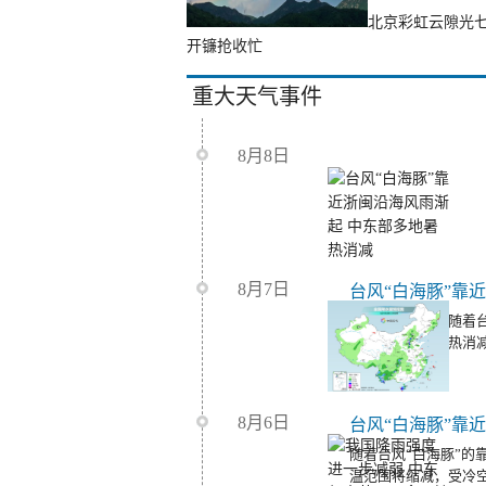
北京彩虹云隙光
开镰抢收忙
重大天气事件
8月8日
8月7日
台风“白海豚”靠
周末至下周初，随着台
强降雨。同时暑热消
8月6日
随着台风“白海豚”的
温范围将缩减，受冷