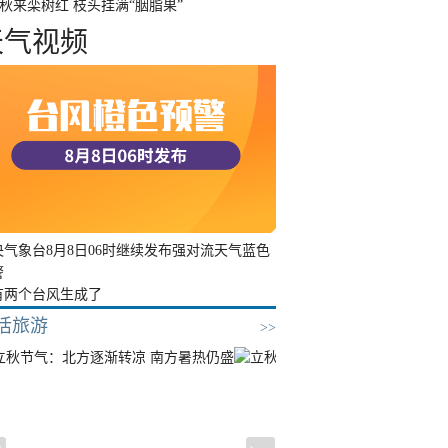
秋来栾树红 枝头挂满“胭脂果”
天气视频
央气象台8月8日06时继续发布强对流天气蓝色
警
有两个台风生成了
活旅游
>>