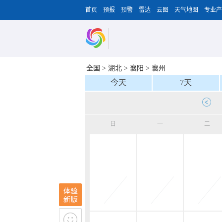
首页
预报
预警
雷达
云图
天气地图
专业产
全国
>
湖北
>
襄阳
>
襄州
今天
7天
日
一
二