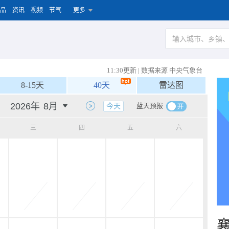
品
资讯
视频
节气
更多
11:30更新 | 数据来源 中央气象台
8-15天
40天
雷达图
蓝天预报
今天
三
四
五
六