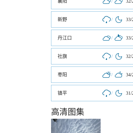
襄阳
/
32/
新野
/
33/
丹江口
/
33/
社旗
/
32/
枣阳
/
34/
镇平
/
31/
高清图集