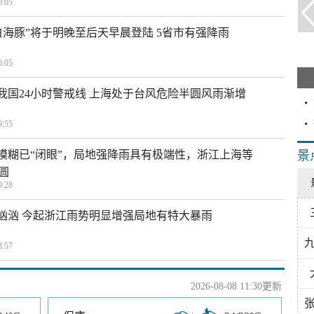
:05
白海豚”将于明晚至后天早晨登陆 5省市有强降雨
:05
入我国24小时警戒线 上海处于台风危险半圆风雨渐增
:55
区模糊已“闭眼”，局地强降雨具有极端性，浙江上海等
景
圆
:28
势汹汹 今起浙江雨势明显增强局地有特大暴雨
:57
2026-08-08 11:30更新