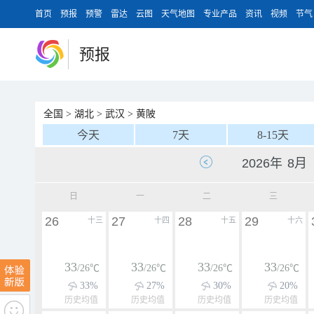
首页
预报
预警
雷达
云图
天气地图
专业产品
资讯
视频
节气
预报
全国
>
湖北
>
武汉
>
黄陂
今天
7天
8-15天
日
一
二
三
26
27
28
29
十三
十四
十五
十六
33
33
33
33
/26℃
/26℃
/26℃
/26℃
33%
27%
30%
20%
历史均值
历史均值
历史均值
历史均值