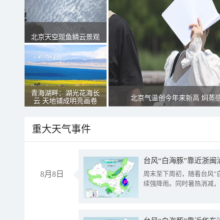
北京天空现鱼鳞云景观
青海湖畔：湖光花海长
北京气温创今年来新高 焖蒸
云 天地铺成明亮画卷
重大天气事件
台风“白海豚”靠近浙闽
8月8日
周末至下周初，随着台风“
续强降雨。同时暑热消减，