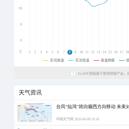
d
d
19
d
9
0
℃
1
2
3
4
5
6
7
8
9
10
11
12
13
14
15
16
17
18
实况高温
实况低温
高温预报
16-40天预报属于客观预报产品，
天气资讯
台风“灿鸿”将向偏西方向移动 未来
中国天气网 2026-08-08 18:18