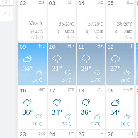
02
03
04
05
二十
廿一
廿二
廿三
33
35
37
36
/26℃
/28℃
/28℃
/26℃
23%
0mm
0mm
0mm
历史均值
实况
实况
实况
09
10
11
12
廿七
廿八
廿九
三十
34°
31°
29°
27°
24℃
24℃
23℃
20℃
16
17
18
19
初四
初五
初六
七夕节
36°
34°
36°
34°
26℃
26℃
26℃
26℃
23
24
25
26
处暑
十二
十三
十四