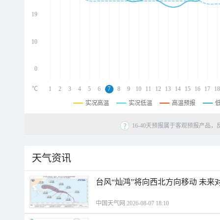
d
d
19
d
10
0
℃
1
2
3
4
5
6
7
8
9
10
11
12
13
14
15
16
17
18
实况高温
实况低温
高温预报
16-40天预报属于客观预报产品，
天气资讯
台风“灿鸿”将向西北方向移动 未来
中国天气网 2026-08-07 18:10