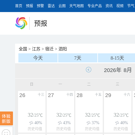
首页
预报
预警
雷达
云图
天气地图
专业产品
资讯
视频
节气
预报
全国
>
江苏
>
宿迁
>
泗阳
今天
7天
8-15天
日
一
二
三
26
27
28
29
十三
十四
十五
十六
32
32
32
32
/25℃
/25℃
/25℃
/25℃
40%
43%
37%
40%
历史均值
历史均值
历史均值
历史均值