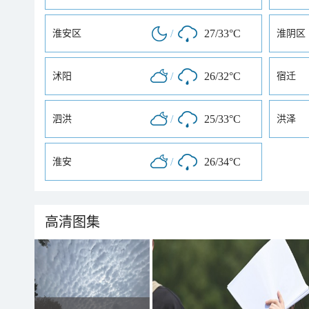
/
27/33°C
淮安区
淮阴区
/
26/32°C
沭阳
宿迁
/
25/33°C
泗洪
洪泽
/
26/34°C
淮安
高清图集