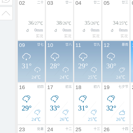
02
03
04
05
二十
廿一
廿二
廿三
36
38
35
34
/27℃
/26℃
/26℃
/25℃
0mm
0mm
0mm
0mm
实况
实况
实况
实况
09
10
11
12
廿七
廿八
廿九
暴雨
31°
28°
29°
30°
24℃
24℃
25℃
24℃
16
17
18
19
初四
初五
初六
七夕节
29°
33°
31°
32°
24℃
26℃
25℃
26℃
23
24
25
26
处暑
十二
十三
十四