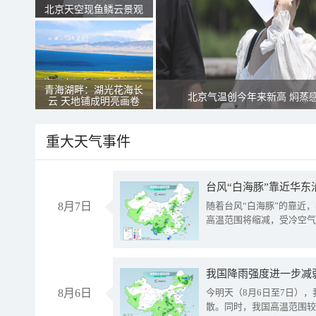
北京天空现鱼鳞云景观
青海湖畔：湖光花海长
北京气温创今年来新高 焖蒸
云 天地铺成明亮画卷
重大天气事件
台风“白海豚”靠近华东
8月7日
随着台风“白海豚”的靠近
高温范围将缩减，受冷空气
8月6日
今明天（8月6日至7日）
散。同时，我国高温范围较