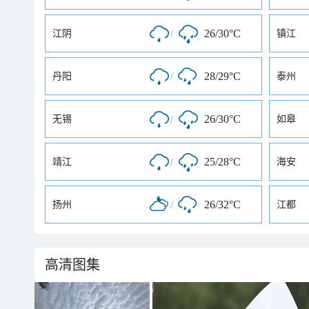
/
26/30°C
江阴
镇江
/
28/29°C
丹阳
泰州
/
26/30°C
无锡
如皋
/
25/28°C
靖江
海安
/
26/32°C
扬州
江都
高清图集