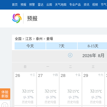
首页
预报
预警
雷达
云图
天气地图
专业产品
资讯
视频
节气
预报
全国
>
江苏
>
泰州
>
姜堰
今天
7天
8-15天
日
一
二
三
26
27
28
29
十三
十四
十五
十六
32
32
32
32
/25℃
/25℃
/25℃
/25℃
37%
37%
27%
27%
历史均值
历史均值
历史均值
历史均值