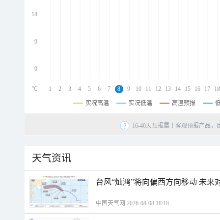
d
d
18
d
9
0
℃
1
2
3
4
5
6
7
8
9
10
11
12
13
14
15
16
17
18
实况高温
实况低温
高温预报
16-40天预报属于客观预报产品，
天气资讯
台风“灿鸿”将向偏西方向移动 未来
中国天气网 2026-08-08 18:18