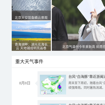
北京天空现鱼鳞云景观
青海湖畔：湖光花海长
北京气温创今年来新高 焖蒸
云 天地铺成明亮画卷
重大天气事件
台风“白海豚”靠近浙闽
8月8日
周末至下周初，随着台风“
续强降雨。同时暑热消减，