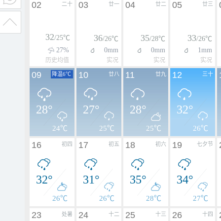
02
03
04
05
二十
廿一
廿二
廿三
32
36
35
33
/25℃
/26℃
/28℃
/26℃
27%
0mm
0mm
1mm
历史均值
实况
实况
实况
09
10
11
12
降温6℃
廿八
廿九
三十
28°
27°
28°
32°
24℃
25℃
25℃
26℃
16
17
18
19
初四
初五
初六
七夕节
32°
31°
35°
34°
26℃
26℃
28℃
27℃
23
24
25
26
处暑
十二
十三
十四