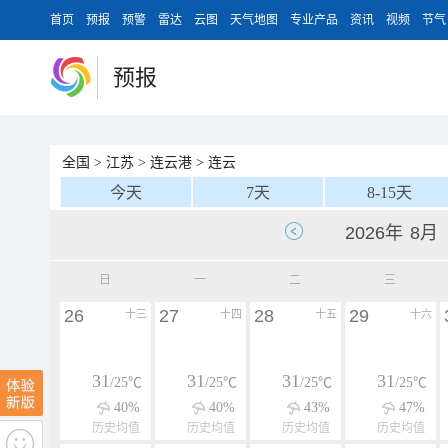
首页
预报
预警
雷达
云图
天气地图
专业产品
资讯
视频
节气
预报
全国
>
江苏
>
连云港
>
连云
今天
7天
8-15天
日
一
二
三
26
27
28
29
十三
十四
十五
十六
31
31
31
31
/25℃
/25℃
/25℃
/25℃
40%
40%
43%
47%
历史均值
历史均值
历史均值
历史均值