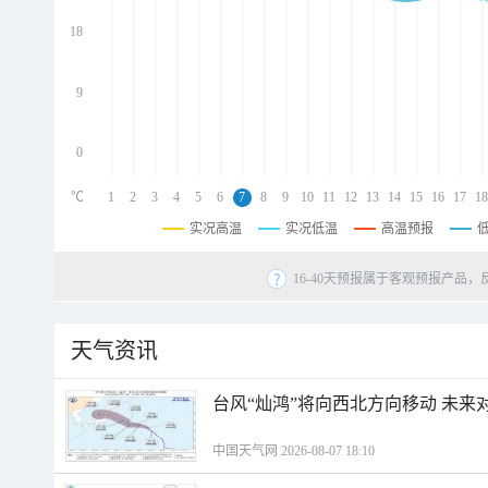
d
d
18
d
9
0
℃
1
2
3
4
5
6
7
8
9
10
11
12
13
14
15
16
17
18
实况高温
实况低温
高温预报
16-40天预报属于客观预报产品，
天气资讯
台风“灿鸿”将向西北方向移动 未来
中国天气网 2026-08-07 18:10