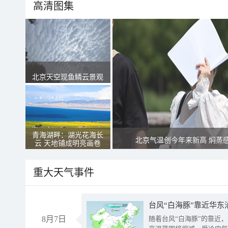
高清图集
北京天空现鱼鳞云景观
青海湖畔：湖光花海长
北京气温创今年来新高 焖蒸
云 天地铺成明亮画卷
重大天气事件
台风“白海豚”靠近华东
8月7日
随着台风“白海豚”的靠近