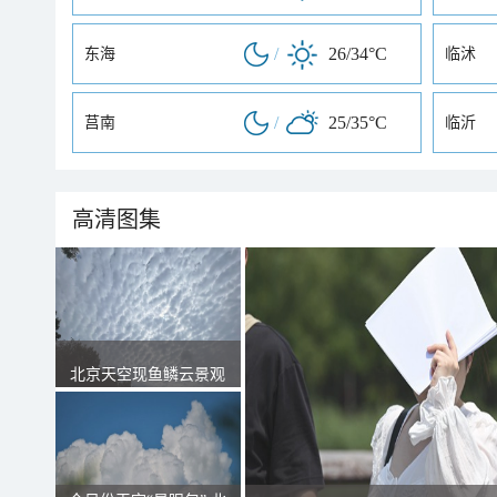
/
26/34°C
东海
临沭
/
25/35°C
莒南
临沂
高清图集
北京天空现鱼鳞云景观