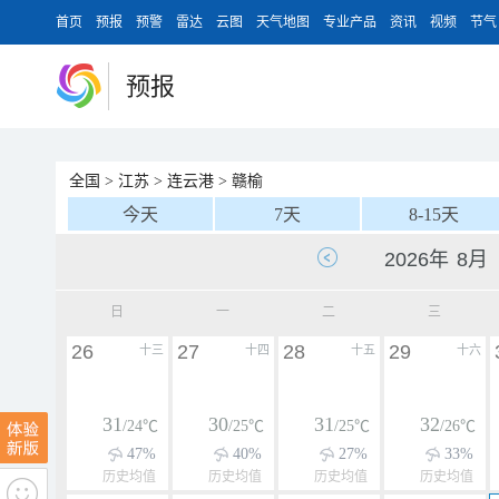
首页
预报
预警
雷达
云图
天气地图
专业产品
资讯
视频
节气
预报
全国
>
江苏
>
连云港
>
赣榆
今天
7天
8-15天
日
一
二
三
26
27
28
29
十三
十四
十五
十六
31
30
31
32
/24℃
/25℃
/25℃
/26℃
47%
40%
27%
33%
历史均值
历史均值
历史均值
历史均值