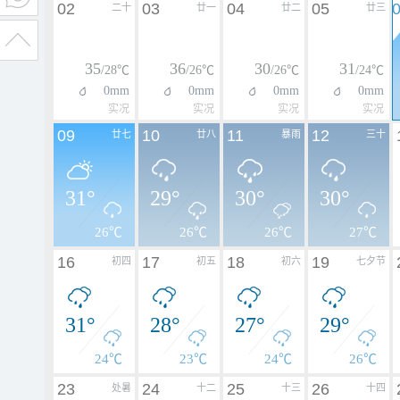
02
03
04
05
二十
廿一
廿二
廿三
35
36
30
31
/28℃
/26℃
/26℃
/24℃
0mm
0mm
0mm
0mm
实况
实况
实况
实况
09
10
11
12
廿七
廿八
暴雨
三十
31°
29°
30°
30°
26℃
26℃
26℃
27℃
16
17
18
19
初四
初五
初六
七夕节
31°
28°
27°
29°
24℃
23℃
24℃
26℃
23
24
25
26
处暑
十二
十三
十四