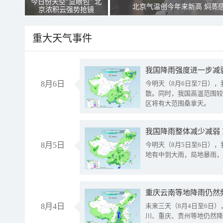
今日份天空“显眼包” 北
北京气温创今年来新高 焖蒸
京浓积云强势抢镜
重大天气事件
8月6日
今明天（8月6日至7日）
散。同时，我国高温范围较
区将有大范围桑拿天。
我国降雨整体减少减弱
8月5日
今明天（8月5日至6日）
地有中到大雨，局地暴雨，
重庆云南等地降雨仍然
8月4日
未来三天（8月4日至6日
川、重庆、贵州等地仍然降