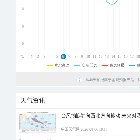
d
d
18
d
9
0
℃
1
2
3
4
5
6
7
8
9
10
11
12
13
14
15
16
17
18
实况高温
实况低温
高温预报
16-40天预报属于客观预报产品，
天气资讯
台风“灿鸿”向西北方向移动 未来对
中国天气网 2026-08-06 18:17