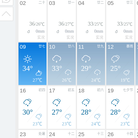
02
03
04
05
二十
廿一
廿二
廿三
36
36
33
33
/26℃
/27℃
/25℃
/25℃
0mm
0mm
0mm
0mm
实况
实况
实况
实况
09
10
11
12
廿七
廿八
廿九
暴雨
34°
33°
29°
25°
27℃
26℃
24℃
19℃
16
17
18
19
初四
初五
初六
七夕节
30°
27°
28°
28°
23℃
23℃
24℃
23℃
23
24
25
26
处暑
十二
十三
十四