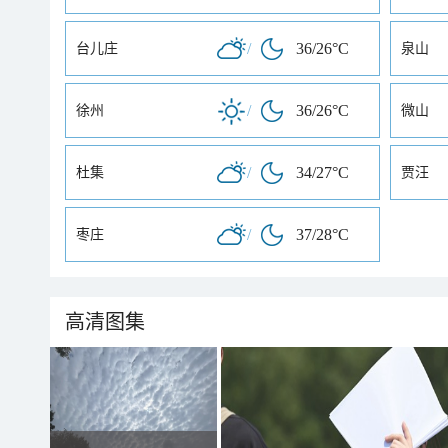
/
36/26°C
台儿庄
泉山
/
36/26°C
徐州
微山
/
34/27°C
杜集
贾汪
/
37/28°C
枣庄
高清图集