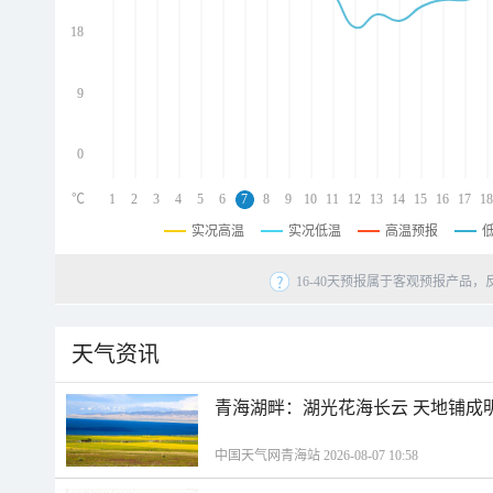
d
d
18
d
9
0
℃
1
2
3
4
5
6
7
8
9
10
11
12
13
14
15
16
17
18
实况高温
实况低温
高温预报
16-40天预报属于客观预报产品，
天气资讯
青海湖畔：湖光花海长云 天地铺成
中国天气网青海站 2026-08-07 10:58