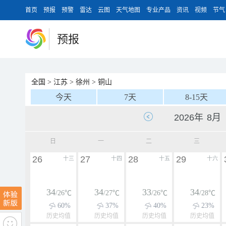
首页
预报
预警
雷达
云图
天气地图
专业产品
资讯
视频
节气
预报
全国
>
江苏
>
徐州
>
铜山
今天
7天
8-15天
日
一
二
三
26
27
28
29
十三
十四
十五
十六
34
34
33
34
/26℃
/27℃
/26℃
/28℃
60%
37%
40%
23%
历史均值
历史均值
历史均值
历史均值