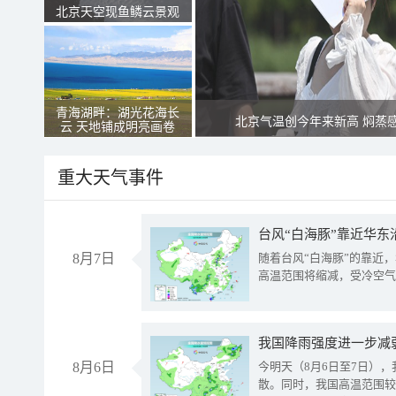
北京天空现鱼鳞云景观
青海湖畔：湖光花海长
北京气温创今年来新高 焖蒸
云 天地铺成明亮画卷
重大天气事件
台风“白海豚”靠近华东
8月7日
随着台风“白海豚”的靠近
高温范围将缩减，受冷空气
8月6日
今明天（8月6日至7日）
散。同时，我国高温范围较