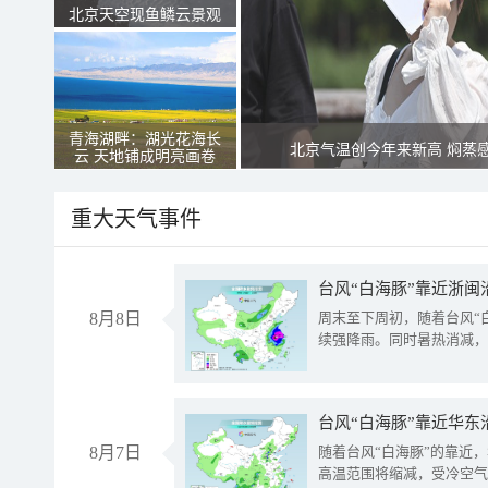
北京天空现鱼鳞云景观
青海湖畔：湖光花海长
北京气温创今年来新高 焖蒸
云 天地铺成明亮画卷
重大天气事件
台风“白海豚”靠近浙闽
8月8日
周末至下周初，随着台风“
续强降雨。同时暑热消减，
台风“白海豚”靠近华东
8月7日
随着台风“白海豚”的靠近
高温范围将缩减，受冷空气