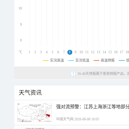
d
d
18
d
9
0
℃
1
2
3
4
5
6
7
8
9
10
11
12
13
14
15
16
17
18
实况高温
实况低温
高温预报
16-40天预报属于客观预报产品，
天气资讯
强对流预警：江苏上海浙江等地部分
中国天气网 2026-08-08 10:05