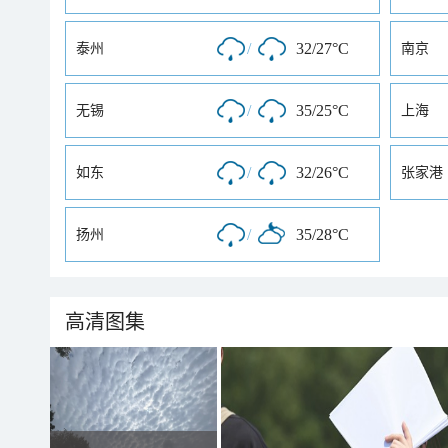
/
32/27°C
泰州
南京
/
35/25°C
无锡
上海
/
32/26°C
如东
张家港
/
35/28°C
扬州
高清图集