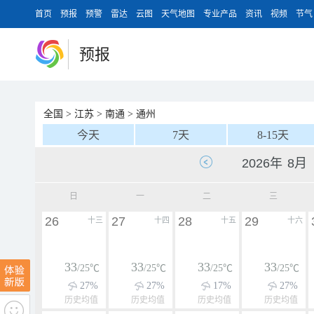
首页
预报
预警
雷达
云图
天气地图
专业产品
资讯
视频
节气
预报
全国
>
江苏
>
南通
>
通州
今天
7天
8-15天
日
一
二
三
26
27
28
29
十三
十四
十五
十六
33
33
33
33
/25℃
/25℃
/25℃
/25℃
27%
27%
17%
27%
历史均值
历史均值
历史均值
历史均值