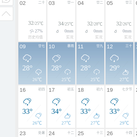
02
03
04
05
二十
廿一
廿二
廿三
32
34
32
32
/25℃
/25℃
/28℃
/26℃
27%
0mm
0mm
0mm
历史均值
实况
实况
实况
09
10
11
12
廿七
暴雨
廿九
三十
28°
28°
28°
29°
26℃
25℃
25℃
27℃
16
17
18
19
初四
初五
初六
七夕节
33°
34°
33°
33°
26℃
27℃
27℃
29℃
23
24
25
26
处暑
十二
十三
十四