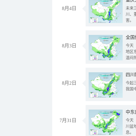
重庆
8月4日
未来
川、
害。
全国
8月3日
今天
地区
温闷
8月2日
今起
我国
中东
7月31日
今天
川盆
息。