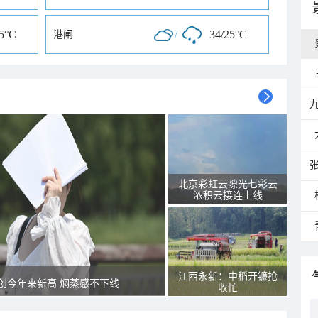
25°C
/
34/25°C
港闸
北京彩虹云隙光七彩云
浓积云接连上线
江西永新：中稻开镰抢
创今年来新高 焖蒸感不下线
收忙