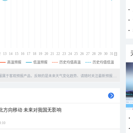
2
13
14
15
16
17
18
19
20
21
22
23
24
25
26
27
28
29
30
31
日
高温预报
低温预报
历史均值高温
历史均值低温
天预报属于客观预报产品，反映的是未来天气变化趋势、请随时关注最新预报.....
西北方向移动 未来对我国无影响
:10