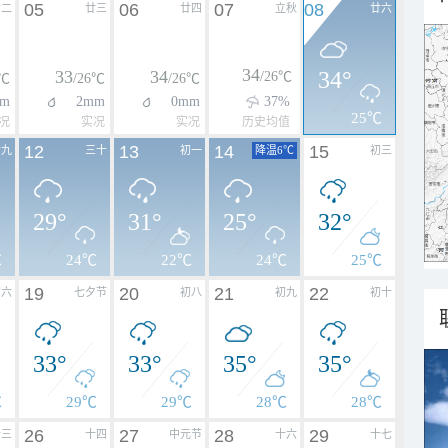
05
06
07
08
廿二
廿三
廿四
立秋
廿六
34
33
34
34°
/26℃
8℃
/26℃
/26℃
m
2mm
0mm
37%
25℃
况
实况
实况
历史均值
12
13
14
15
廿九
三十
初一
降温6℃
初三
29°
31°
25°
32°
℃
24℃
22℃
24℃
25℃
19
20
21
22
初六
七夕节
初八
初九
初十
33°
33°
35°
35°
℃
29℃
29℃
28℃
28℃
26
27
28
29
十三
十四
中元节
十六
十七