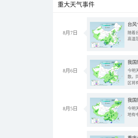
重大天气事件
台风
8月7日
随着
高温
8月6日
今明
散。
区将
我国
8月5日
今明
地有