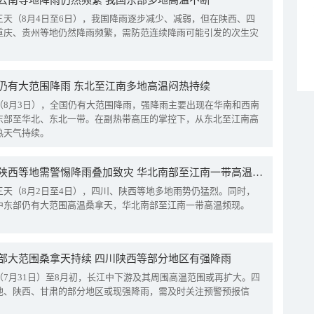
云南等地降雨仍然频繁 我国东部多地高温不断
三天（8月4日至6日），我国降雨逐步减少、减弱，但在陕西、四
重庆、贵州等地仍然降雨频繁，需防范连续降雨可能引发的次生灾
仍有大范围降雨 东北至江南多地高温闷热持续
（8月3日），全国仍有大范围降雨，强降雨主要出现在华南和西南
东部至华北、东北一带。在副热带高压的掌控下，从东北至江南高
热天气持续。
四川陕西等地需警惕降雨叠加致灾 华北南部至江南一带高温频现
三天（8月2日至4日），四川、陕西等地多地雨势仍猛烈。同时，
中东部仍有大范围高温桑拿天，华北南部至江南一带高温频现。
部大范围桑拿天持续 四川陕西等部分地区有强降雨
（7月31日）至8月初，长江中下游及其周围高温范围或再扩大。四
地、陕西、甘肃的部分地区或现强降雨，需及时关注预警预报信