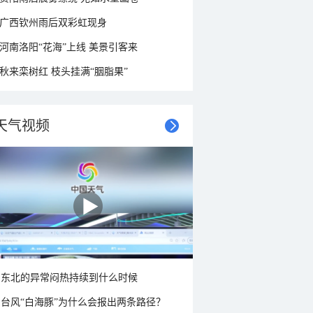
广西钦州雨后双彩虹现身
河南洛阳“花海”上线 美景引客来
秋来栾树红 枝头挂满“胭脂果”
天气视频
东北的异常闷热持续到什么时候
台风“白海豚”为什么会报出两条路径？