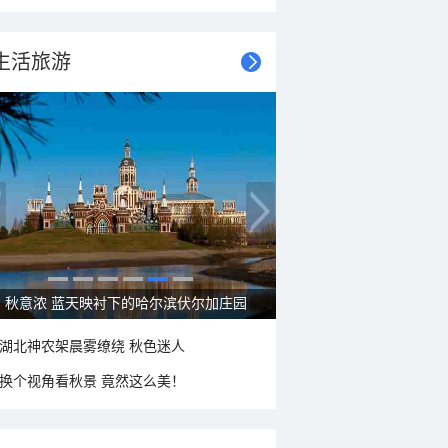
生活旅游
秋意浓 蓝天映衬下的哈尔滨伏尔加庄园
湖北神农架晨雾缭绕 秋色迷人
换个视角看秋景 竟然这么美！