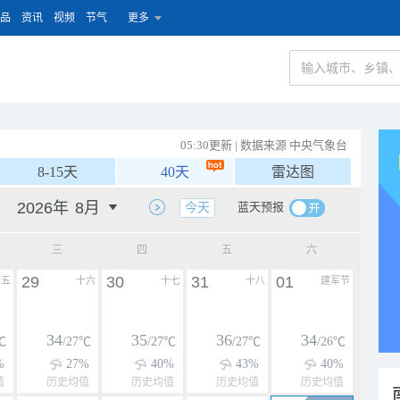
品
资讯
视频
节气
更多
05:30更新 | 数据来源 中央气象台
8-15天
40天
雷达图
蓝天预报
今天
三
四
五
六
29
30
31
01
十五
十六
十七
十八
建军节
34
35
36
34
℃
/27℃
/27℃
/27℃
/26℃
%
27%
40%
43%
40%
值
历史均值
历史均值
历史均值
历史均值