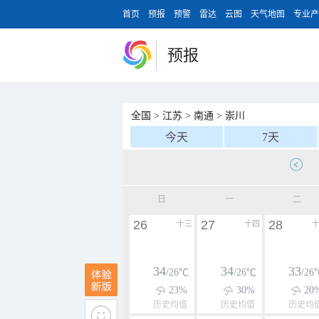
首页
预报
预警
雷达
云图
天气地图
专业产
预报
全国
>
江苏
>
南通
>
崇川
今天
7天
日
一
二
26
27
28
十三
十四
34
34
33
/26℃
/26℃
/26
23%
30%
20
历史均值
历史均值
历史均