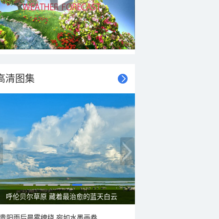
高清图集
呼伦贝尔草原 藏着最治愈的蓝天白云
贵阳雨后晨雾缭绕 宛如水墨画卷