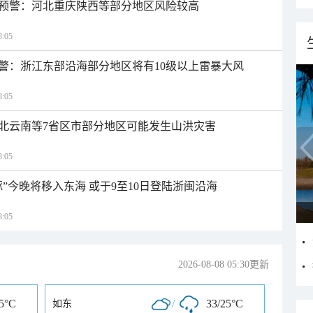
预警：河北重庆陕西等部分地区风险较高
:05
警：浙江东部沿海部分地区将有10级以上雷暴大风
:05
北云南等7省区市部分地区可能发生山洪灾害
:05
”今晚将移入东海 或于9至10日登陆浙闽沿海
:05
2026-08-08 05:30更新
25°C
/
33/25°C
如东