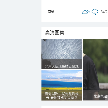
/
34/
南通
高清图集
北京天空现鱼鳞云景观
青海湖畔：湖光花海长
北京气温
云 天地铺成明亮画卷