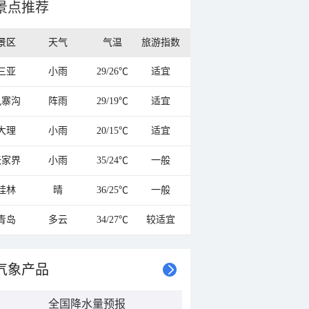
景点推荐
景区
天气
气温
旅游指数
三亚
小雨
29/26℃
适宜
九寨沟
阵雨
29/19℃
适宜
大理
小雨
20/15℃
适宜
张家界
小雨
35/24℃
一般
桂林
晴
36/25℃
一般
青岛
多云
34/27℃
较适宜
气象产品
全国降水量预报