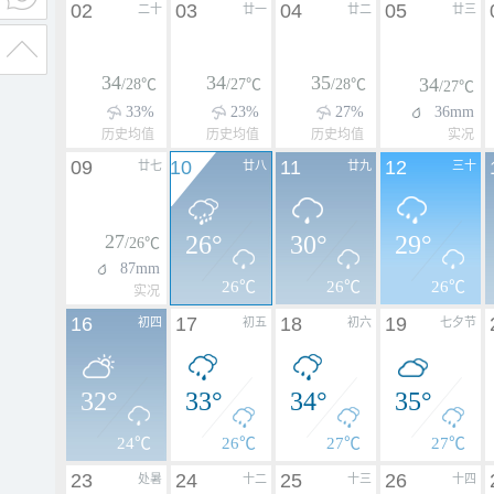
02
03
04
05
二十
廿一
廿二
廿三
34
34
35
34
/28℃
/27℃
/28℃
/27℃
33%
23%
27%
36mm
历史均值
历史均值
历史均值
实况
09
10
11
12
廿七
廿八
廿九
三十
27
26°
30°
29°
/26℃
87mm
26℃
26℃
26℃
实况
16
17
18
19
初四
初五
初六
七夕节
32°
33°
34°
35°
24℃
26℃
27℃
27℃
23
24
25
26
处暑
十二
十三
十四