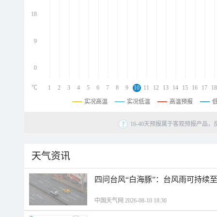
d
d
18
d
9
0
℃
1
2
3
4
5
6
7
8
9
10
11
12
13
14
15
16
17
18
实况高温
实况低温
高温预报
16-40天预报属于客观预报产品，
天气资讯
四问台风“白海豚”：台风雨可持续
中国天气网 2026-08-10 18:30