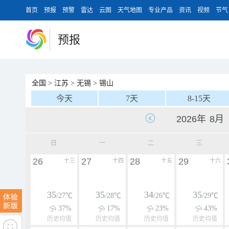
首页
预报
预警
雷达
云图
天气地图
专业产品
资讯
视频
节气
预报
全国
>
江苏
>
无锡
>
锡山
今天
7天
8-15天
日
一
二
三
26
27
28
29
十三
十四
十五
十六
35
35
34
35
/27℃
/28℃
/26℃
/29℃
37%
17%
23%
43%
历史均值
历史均值
历史均值
历史均值