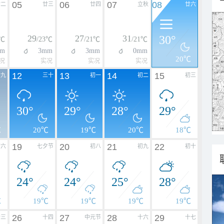
05
06
07
08
廿二
廿三
廿四
立秋
廿六
29
27
31
30°
1℃
/23℃
/21℃
/21℃
m
3mm
3mm
0mm
20℃
况
实况
实况
实况
12
13
14
15
廿九
三十
初一
初二
初三
30°
29°
28°
29°
℃
20℃
19℃
20℃
18℃
19
20
21
22
初六
七夕节
初八
初九
初十
24°
24°
25°
28°
℃
19℃
19℃
19℃
19℃
26
27
28
29
十三
十四
中元节
十六
十七