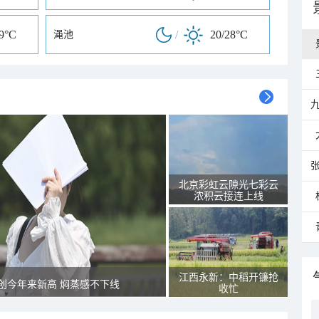
29°C
/
20/28°C
渑池
北京彩虹云隙光七彩云
浓积云接连上线
江西永新：中稻开镰抢
创今年来新高 焖蒸感不下线
收忙