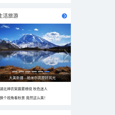
生活旅游
大美新疆—帕米尔高原好风光
湖北神农架晨雾缭绕 秋色迷人
换个视角看秋景 竟然这么美！