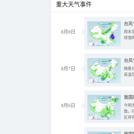
重大天气事件
台风
8月8日
周末
续强
台风
8月7日
随着
高温
8月6日
今明
散。
区将