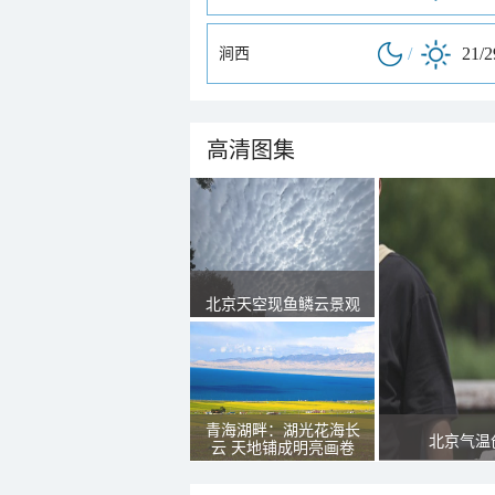
/
21/
涧西
高清图集
北京天空现鱼鳞云景观
青海湖畔：湖光花海长
北京气温
云 天地铺成明亮画卷