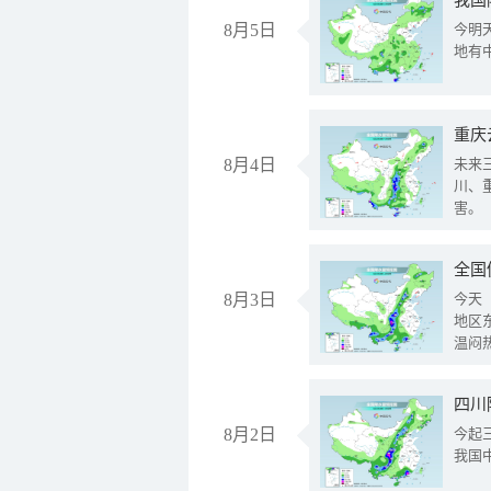
我国
8月5日
今明
地有
重庆
8月4日
未来
川、
害。
全国
8月3日
今天
地区
温闷
8月2日
今起
我国