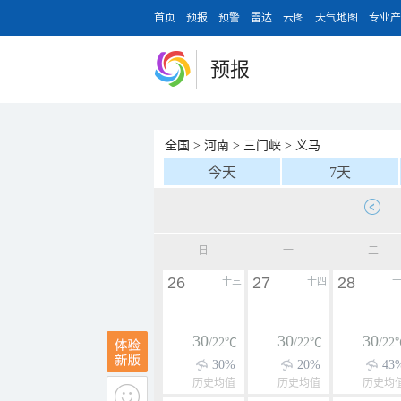
首页
预报
预警
雷达
云图
天气地图
专业产
预报
全国
>
河南
>
三门峡
>
义马
今天
7天
日
一
二
26
27
28
十三
十四
30
30
30
/22℃
/22℃
/22
30%
20%
43
历史均值
历史均值
历史均