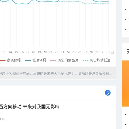
2
13
14
15
16
17
18
19
20
21
22
23
24
25
26
27
28
29
30
31
日
高温预报
低温预报
历史均值高温
历史均值低温
天预报属于客观预报产品，反映的是未来天气变化趋势、请随时关注最新预报.....
偏西方向移动 未来对我国无影响
:18