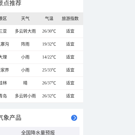
景点推荐
景区
天气
气温
旅游指数
三亚
多云转大雨
26/30℃
适宜
九寨沟
阵雨
19/32℃
适宜
大理
小雨
14/22℃
适宜
张家界
小雨
25/33℃
适宜
桂林
晴
26/37℃
适宜
青岛
多云转小雨
26/32℃
适宜
气象产品
全国降水量预报