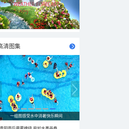
高清图集
一组图感受水中消暑快乐瞬间
贵阳雨后晨雾缭绕 宛如水墨画卷