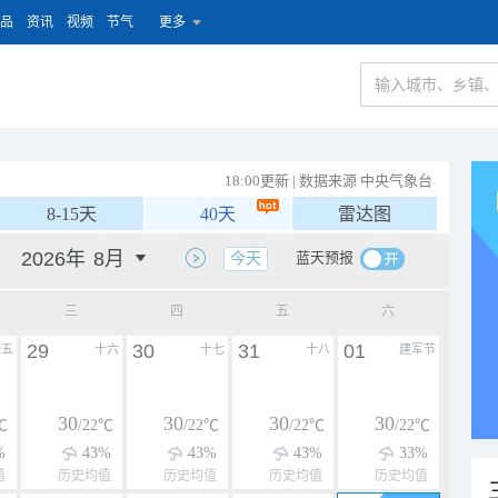
品
资讯
视频
节气
更多
18:00更新 | 数据来源 中央气象台
8-15天
40天
雷达图
蓝天预报
今天
三
四
五
六
29
30
31
01
十五
十六
十七
十八
建军节
30
30
30
30
℃
/22℃
/22℃
/22℃
/22℃
%
43%
43%
43%
33%
值
历史均值
历史均值
历史均值
历史均值