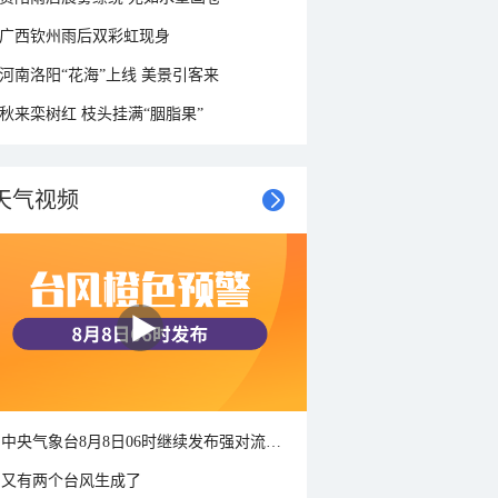
广西钦州雨后双彩虹现身
河南洛阳“花海”上线 美景引客来
秋来栾树红 枝头挂满“胭脂果”
天气视频
中央气象台8月8日06时继续发布强对流天气蓝色预警
又有两个台风生成了