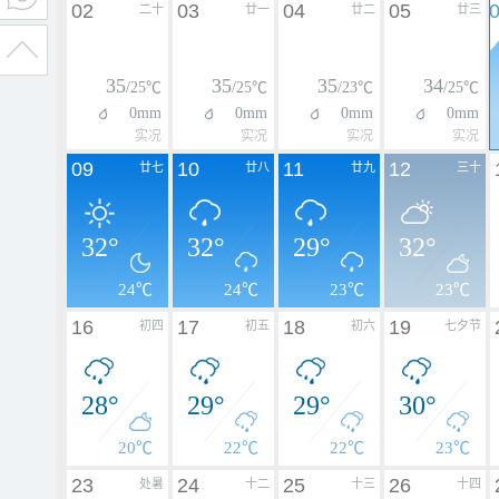
02
03
04
05
二十
廿一
廿二
廿三
35
35
35
34
/25℃
/25℃
/23℃
/25℃
0mm
0mm
0mm
0mm
实况
实况
实况
实况
09
10
11
12
廿七
廿八
廿九
三十
32°
32°
29°
32°
24℃
24℃
23℃
23℃
16
17
18
19
初四
初五
初六
七夕节
28°
29°
29°
30°
20℃
22℃
22℃
23℃
23
24
25
26
处暑
十二
十三
十四