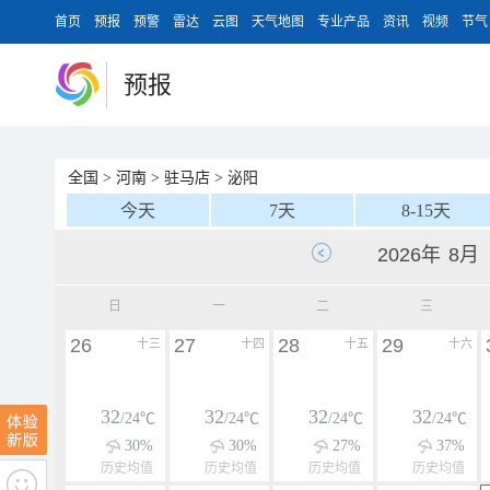
首页
预报
预警
雷达
云图
天气地图
专业产品
资讯
视频
节气
预报
全国
>
河南
>
驻马店
>
泌阳
今天
7天
8-15天
日
一
二
三
26
27
28
29
十三
十四
十五
十六
32
32
32
32
/24℃
/24℃
/24℃
/24℃
30%
30%
27%
37%
历史均值
历史均值
历史均值
历史均值