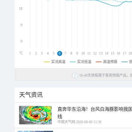
d
d
18
d
9
0
℃
1
2
3
4
5
6
7
8
9
10
11
12
13
14
15
16
17
18
实况高温
实况低温
高温预报
16-40天预报属于客观预报产品，
天气资讯
直奔华东沿海！台风白海豚影响我国
线
中国天气网 2026-08-06 11:30