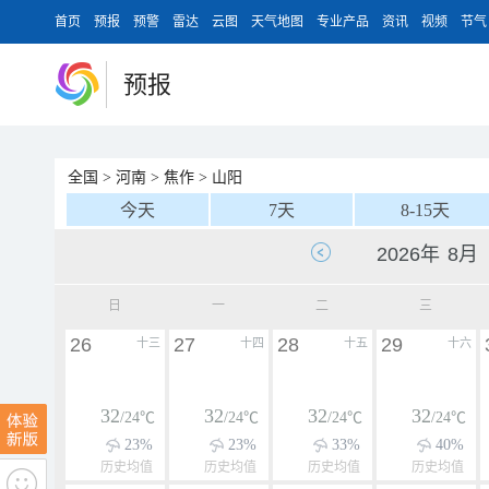
首页
预报
预警
雷达
云图
天气地图
专业产品
资讯
视频
节气
预报
全国
>
河南
>
焦作
>
山阳
今天
7天
8-15天
日
一
二
三
26
27
28
29
十三
十四
十五
十六
32
32
32
32
/24℃
/24℃
/24℃
/24℃
23%
23%
33%
40%
历史均值
历史均值
历史均值
历史均值