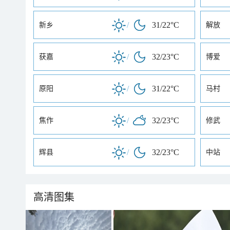
/
31/22°C
新乡
解放
/
32/23°C
获嘉
博爱
/
31/22°C
原阳
马村
/
32/23°C
焦作
修武
/
32/23°C
辉县
中站
高清图集