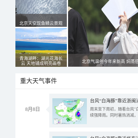
北京天空现鱼鳞云景观
青海湖畔：湖光花海长
北京气温创今年来新高 焖蒸
云 天地铺成明亮画卷
重大天气事件
台风“白海豚”靠近浙闽
8月8日
周末至下周初，随着台风“
续强降雨。同时暑热消减，