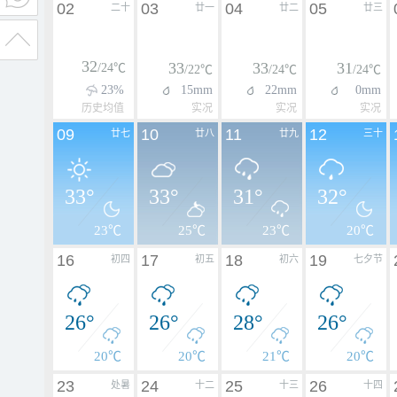
02
03
04
05
二十
廿一
廿二
廿三
32
33
33
31
/24℃
/22℃
/24℃
/24℃
23%
15mm
22mm
0mm
历史均值
实况
实况
实况
09
10
11
12
廿七
廿八
廿九
三十
33°
33°
31°
32°
23℃
25℃
23℃
20℃
16
17
18
19
初四
初五
初六
七夕节
26°
26°
28°
26°
20℃
20℃
21℃
20℃
23
24
25
26
处暑
十二
十三
十四