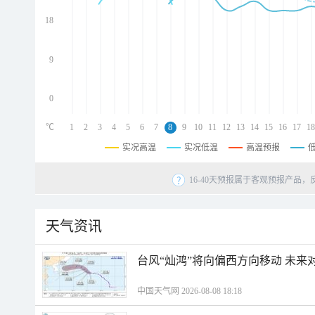
d
d
18
d
9
0
℃
1
2
3
4
5
6
7
8
9
10
11
12
13
14
15
16
17
18
实况高温
实况低温
高温预报
16-40天预报属于客观预报产品，
天气资讯
台风“灿鸿”将向偏西方向移动 未来
中国天气网 2026-08-08 18:18