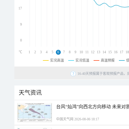
d
d
17
d
9
0
℃
1
2
3
4
5
6
7
8
9
10
11
12
13
14
15
16
17
18
实况高温
实况低温
高温预报
16-40天预报属于客观预报产品，
天气资讯
台风“灿鸿”向西北方向移动 未来对
中国天气网 2026-08-06 18:17