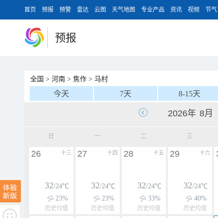
首页
预报
预警
雷达
云图
天气地图
专业产品
资讯
视频
节气
预报
全国
>
河南
>
焦作
>
马村
今天
7天
8-15天
日
一
二
三
26
27
28
29
十三
十四
十五
十六
32
32
32
32
/24℃
/24℃
/24℃
/24℃
23%
23%
33%
40%
历史均值
历史均值
历史均值
历史均值