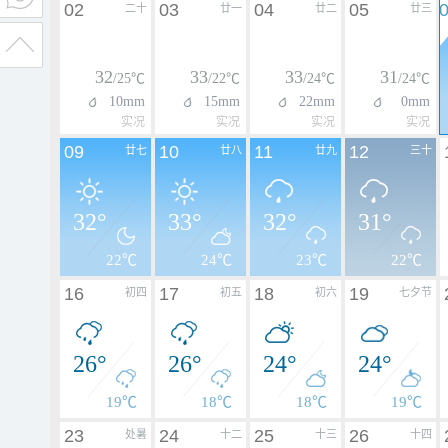
02
03
04
05
二十
廿一
廿二
廿三
32
33
33
31
/25℃
/22℃
/24℃
/24℃
10mm
15mm
22mm
0mm
实况
实况
实况
实况
09
10
11
12
廿七
廿八
廿九
三十
32°
33°
32°
31°
22℃
24℃
23℃
22℃
16
17
18
19
初四
初五
初六
七夕节
26°
26°
24°
24°
19℃
18℃
18℃
19℃
23
24
25
26
处暑
十二
十三
十四