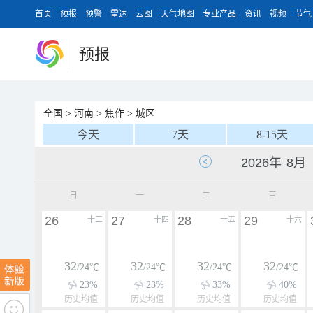
首页
预报
预警
雷达
云图
天气地图
专业产品
资讯
视频
节气
预报
全国
>
河南
>
焦作
>
城区
今天
7天
8-15天
日
一
二
三
26
27
28
29
十三
十四
十五
十六
32
32
32
32
/24℃
/24℃
/24℃
/24℃
23%
23%
33%
40%
历史均值
历史均值
历史均值
历史均值