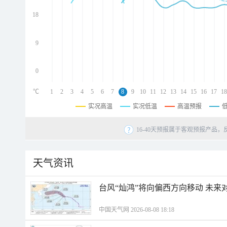
d
d
18
d
9
0
℃
1
2
3
4
5
6
7
8
9
10
11
12
13
14
15
16
17
18
实况高温
实况低温
高温预报
16-40天预报属于客观预报产品，
天气资讯
台风“灿鸿”将向偏西方向移动 未来
中国天气网 2026-08-08 18:18