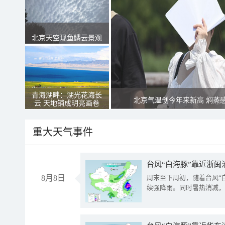
北京天空现鱼鳞云景观
青海湖畔：湖光花海长
北京气温创今年来新高 焖蒸
云 天地铺成明亮画卷
重大天气事件
台风“白海豚”靠近浙闽
8月8日
周末至下周初，随着台风“
续强降雨。同时暑热消减，