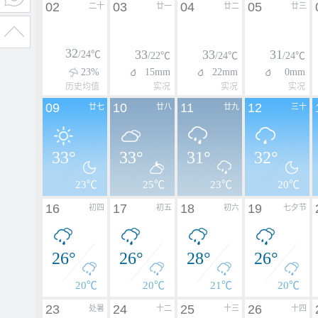
02
03
04
05
二十
廿一
廿二
廿三
32
33
33
31
/24℃
/22℃
/24℃
/24℃
23%
15mm
22mm
0mm
历史均值
实况
实况
实况
09
10
11
12
廿七
廿八
廿九
三十
33°
33°
31°
32°
23℃
25℃
23℃
20℃
16
17
18
19
初四
初五
初六
七夕节
26°
26°
28°
26°
20℃
20℃
21℃
20℃
23
24
25
26
处暑
十二
十三
十四