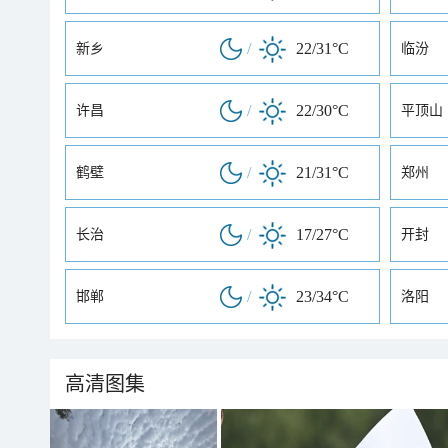
/
22/31°C
新乡
临汾
/
22/30°C
许昌
平顶山
/
21/31°C
鹤壁
郑州
/
17/27°C
长治
开封
/
23/34°C
邯郸
洛阳
高清图集