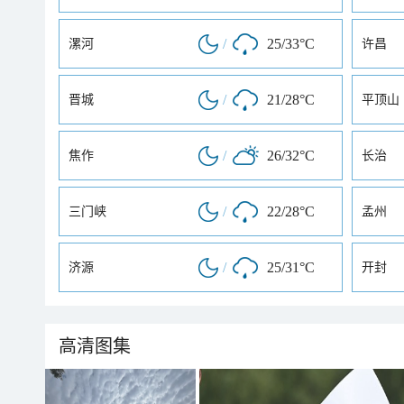
/
25/33°C
漯河
许昌
/
21/28°C
晋城
平顶山
/
26/32°C
焦作
长治
/
22/28°C
三门峡
孟州
/
25/31°C
济源
开封
高清图集