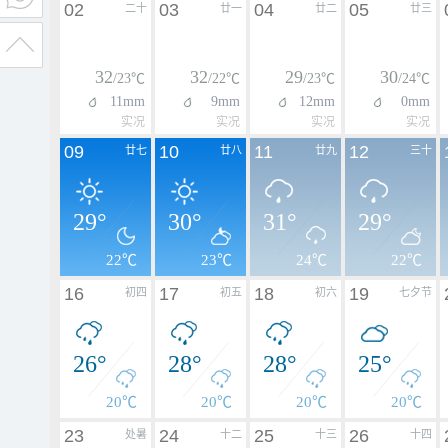
02
03
04
05
二十
廿一
廿二
廿三
32
32
29
30
/23℃
/22℃
/23℃
/24℃
11mm
9mm
12mm
0mm
实况
实况
实况
实况
09
10
11
12
廿七
廿八
廿九
三十
29°
30°
31°
29°
22℃
23℃
24℃
22℃
16
17
18
19
初四
初五
初六
七夕节
26°
28°
28°
25°
20℃
20℃
20℃
20℃
23
24
25
26
处暑
十二
十三
十四