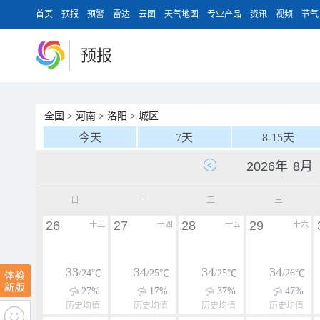
首页
预报
预警
雷达
云图
天气地图
专业产品
资讯
视频
节气
预报
全国
>
河南
>
洛阳
>
城区
今天
7天
8-15天
日
一
二
三
26
27
28
29
十三
十四
十五
十六
33
34
34
34
/24℃
/25℃
/25℃
/26℃
27%
17%
37%
47%
历史均值
历史均值
历史均值
历史均值