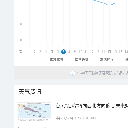
d
d
17
d
9
0
℃
1
2
3
4
5
6
7
8
9
10
11
12
13
14
15
16
17
18
实况高温
实况低温
高温预报
16-40天预报属于客观预报产品，
天气资讯
台风“灿鸿”将向西北方向移动 未来
中国天气网 2026-08-07 18:10