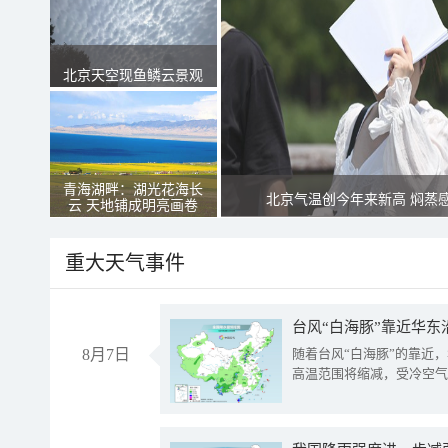
北京天空现鱼鳞云景观
青海湖畔：湖光花海长
北京气温创今年来新高 焖蒸
云 天地铺成明亮画卷
重大天气事件
台风“白海豚”靠近华东
8月7日
随着台风“白海豚”的靠近
高温范围将缩减，受冷空气