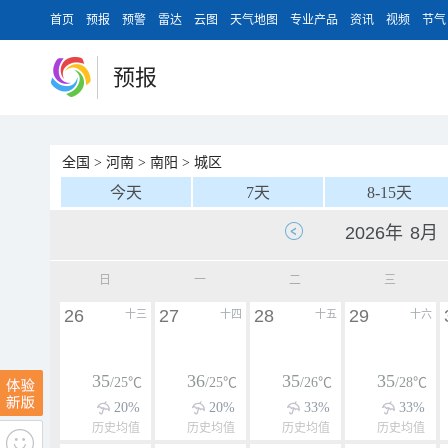
首页
预报
预警
雷达
云图
天气地图
专业产品
资讯
视频
节气
预报
全国
>
河南
>
南阳
>
城区
今天
7天
8-15天
日
一
二
三
26
27
28
29
十三
十四
十五
十六
35
36
35
35
/25℃
/25℃
/26℃
/28℃
20%
20%
33%
33%
历史均值
历史均值
历史均值
历史均值