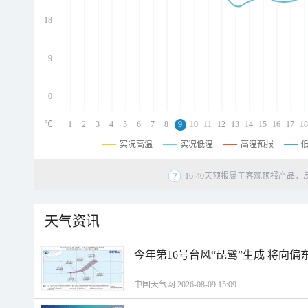
d
d
18
d
9
0
℃
1
2
3
4
5
6
7
8
9
10
11
12
13
14
15
16
17
18
实况高温
实况低温
高温预报
16-40天预报属于客观预报产品，
天气资讯
今年第16号台风“琵鹭”生成 将向
中国天气网 2026-08-09 15:09