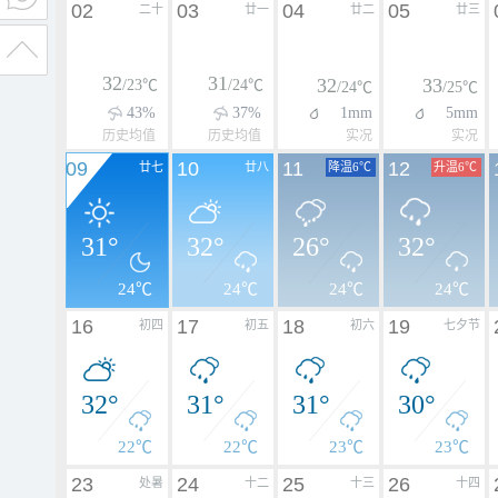
02
03
04
05
二十
廿一
廿二
廿三
32
31
32
33
/23℃
/24℃
/24℃
/25℃
43%
37%
1mm
5mm
历史均值
历史均值
实况
实况
09
10
11
12
廿七
廿八
降温6℃
升温6℃
31°
32°
26°
32°
24℃
24℃
24℃
24℃
16
17
18
19
初四
初五
初六
七夕节
32°
31°
31°
30°
22℃
22℃
23℃
23℃
23
24
25
26
处暑
十二
十三
十四