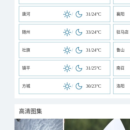
/
31/24°C
唐河
襄阳
/
33/24°C
随州
驻马店
/
31/24°C
社旗
鲁山
/
31/25°C
镇平
南召
/
30/23°C
方城
洛阳
高清图集