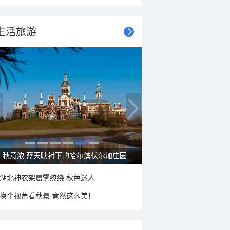
生活旅游
秋意浓 蓝天映衬下的哈尔滨伏尔加庄园
湖北神农架晨雾缭绕 秋色迷人
换个视角看秋景 竟然这么美！