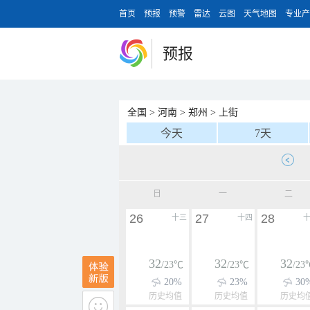
首页
预报
预警
雷达
云图
天气地图
专业产
预报
全国
>
河南
>
郑州
>
上街
今天
7天
日
一
二
26
27
28
十三
十四
32
32
32
/23℃
/23℃
/23
20%
23%
30
历史均值
历史均值
历史均