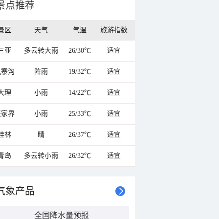
景点推荐
景区
天气
气温
旅游指数
三亚
多云转大雨
26/30℃
适宜
九寨沟
阵雨
19/32℃
适宜
大理
小雨
14/22℃
适宜
张家界
小雨
25/33℃
适宜
桂林
晴
26/37℃
适宜
青岛
多云转小雨
26/32℃
适宜
气象产品
全国降水量预报