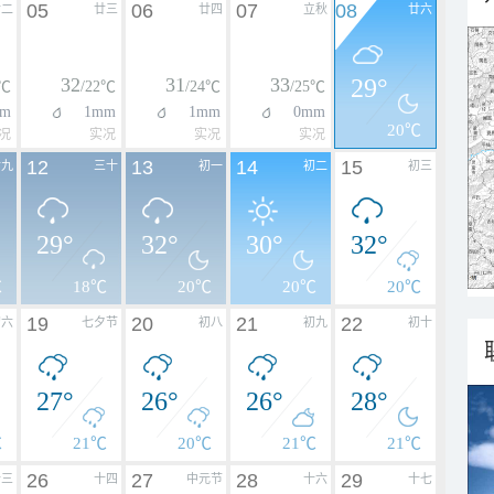
05
06
07
08
廿二
廿三
廿四
立秋
廿六
32
31
33
29°
3℃
/22℃
/24℃
/25℃
m
1mm
1mm
0mm
20℃
况
实况
实况
实况
12
13
14
15
廿九
三十
初一
初二
初三
29°
32°
30°
32°
℃
18℃
20℃
20℃
20℃
19
20
21
22
初六
七夕节
初八
初九
初十
27°
26°
26°
28°
℃
21℃
20℃
21℃
21℃
26
27
28
29
十三
十四
中元节
十六
十七