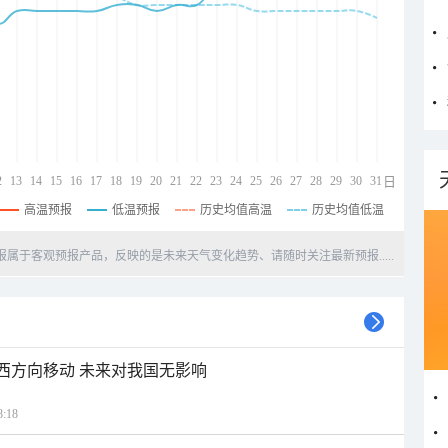
2
13
14
15
16
17
18
19
20
21
22
23
24
25
26
27
28
29
30
31
日
高温预报
低温预报
历史均值高温
历史均值低温
天预报属于客观预报产品，反映的是未来天气变化趋势、请随时关注最新预报.....
偏西方向移动 未来对我国无影响
:18