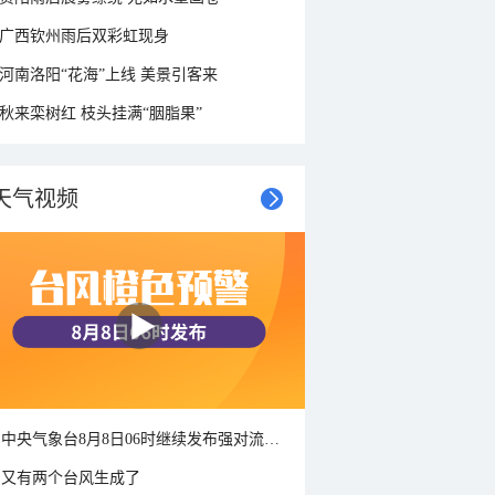
广西钦州雨后双彩虹现身
河南洛阳“花海”上线 美景引客来
秋来栾树红 枝头挂满“胭脂果”
天气视频
中央气象台8月8日06时继续发布强对流天气蓝色预警
又有两个台风生成了