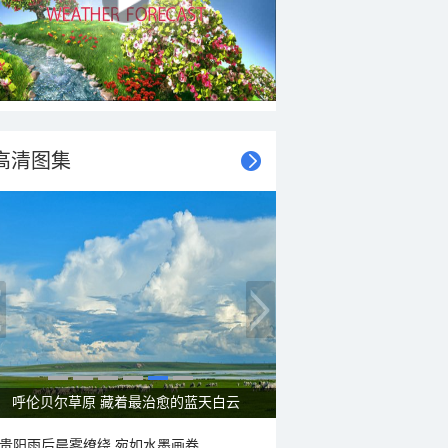
高清图集
呼伦贝尔草原 藏着最治愈的蓝天白云
贵阳雨后晨雾缭绕 宛如水墨画卷