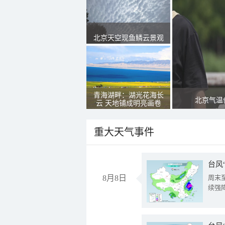
北京天空现鱼鳞云景观
青海湖畔：湖光花海长
北京气温
云 天地铺成明亮画卷
重大天气事件
台风
8月8日
周末
续强