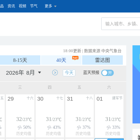
品
资讯
视频
节气
更多
18:00更新 | 数据来源 中央气象台
8-15天
40天
雷达图
蓝天预报
今天
三
四
五
六
29
30
31
01
十五
十六
十七
十八
建军节
32
31
31
31
℃
/23℃
/23℃
/23℃
/23℃
%
50%
43%
37%
33%
值
历史均值
历史均值
历史均值
历史均值