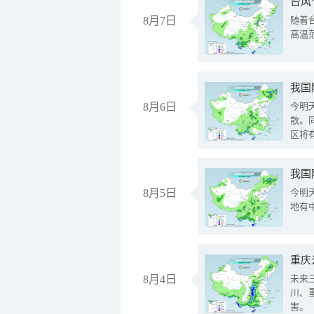
台风
8月7日
随着
高温
8月6日
今明
散。
区将
我国
8月5日
今明
地有
重庆
8月4日
未来
川、
害。