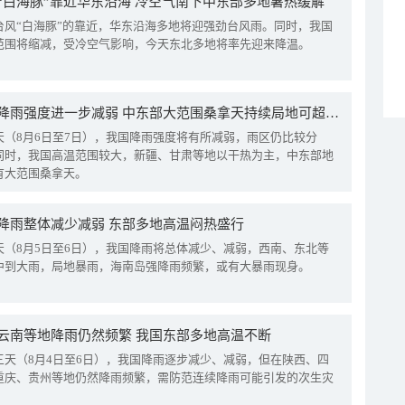
“白海豚”靠近华东沿海 冷空气南下中东部多地暑热缓解
台风“白海豚”的靠近，华东沿海多地将迎强劲台风雨。同时，我国
范围将缩减，受冷空气影响，今天东北多地将率先迎来降温。
我国降雨强度进一步减弱 中东部大范围桑拿天持续局地可超38℃
天（8月6日至7日），我国降雨强度将有所减弱，雨区仍比较分
同时，我国高温范围较大，新疆、甘肃等地以干热为主，中东部地
有大范围桑拿天。
降雨整体减少减弱 东部多地高温闷热盛行
天（8月5日至6日），我国降雨将总体减少、减弱，西南、东北等
中到大雨，局地暴雨，海南岛强降雨频繁，或有大暴雨现身。
云南等地降雨仍然频繁 我国东部多地高温不断
三天（8月4日至6日），我国降雨逐步减少、减弱，但在陕西、四
重庆、贵州等地仍然降雨频繁，需防范连续降雨可能引发的次生灾