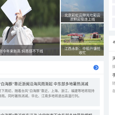
北京彩虹云隙光七彩云
浓积云接连上线
江西永新：中稻开镰抢
创今年来新高 焖蒸感不下线
收忙
拨
“白海豚”靠近浙闽沿海风雨渐起 中东部多地暑热消减
至下周初，随着台风“白海豚”靠近，上海、浙江、福建等地将现持
降雨。同时暑热消减，华北、江南多地将退出高温行列。