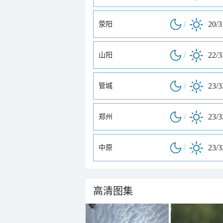
/
20/
荥阳
/
22/
山阳
/
23/
管城
/
23/
郑州
/
23/
中原
高清图集