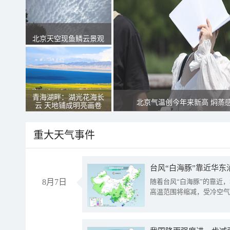
北京天空现鱼鳞云景观
青海湖畔：湖光花海长
北京气温创今年来新高 焖蒸
云 天地铺成明亮画卷
重大天气事件
台风“白海豚”靠近华东
8月7日
随着台风“白海豚”的靠近
高温范围将缩减，受冷空气