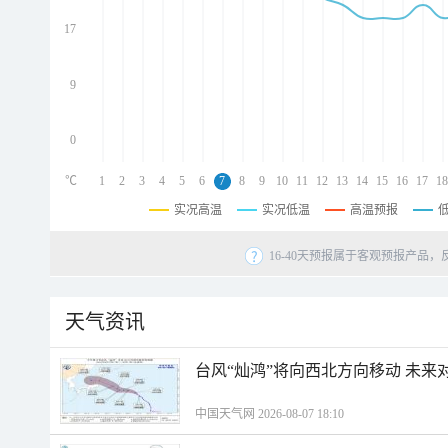
d
d
17
d
9
0
℃
1
2
3
4
5
6
7
8
9
10
11
12
13
14
15
16
17
18
实况高温
实况低温
高温预报
16-40天预报属于客观预报产品，
天气资讯
台风“灿鸿”将向西北方向移动 未来
中国天气网 2026-08-07 18:10