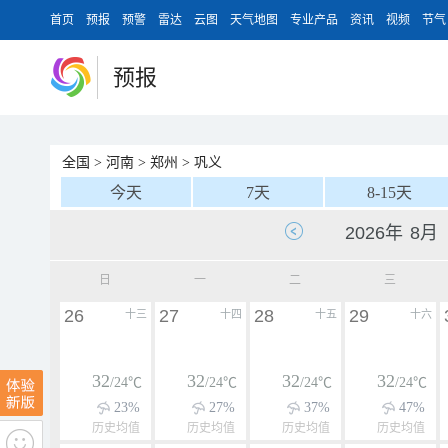
首页
预报
预警
雷达
云图
天气地图
专业产品
资讯
视频
节气
预报
全国
>
河南
>
郑州
>
巩义
今天
7天
8-15天
日
一
二
三
26
27
28
29
十三
十四
十五
十六
32
32
32
32
/24℃
/24℃
/24℃
/24℃
23%
27%
37%
47%
历史均值
历史均值
历史均值
历史均值