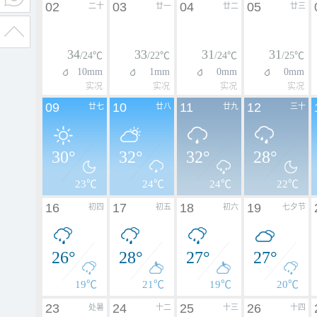
02
03
04
05
二十
廿一
廿二
廿三
34
33
31
31
/24℃
/22℃
/24℃
/25℃
10mm
1mm
0mm
0mm
实况
实况
实况
实况
09
10
11
12
廿七
廿八
廿九
三十
30°
32°
32°
28°
23℃
24℃
24℃
22℃
16
17
18
19
初四
初五
初六
七夕节
26°
28°
27°
27°
19℃
21℃
19℃
20℃
23
24
25
26
处暑
十二
十三
十四