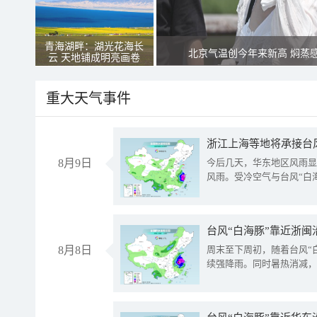
青海湖畔：湖光花海长
北京气温创今年来新高 焖蒸
云 天地铺成明亮画卷
重大天气事件
浙江上海等地将承接台风
8月9日
今后几天，华东地区风雨显
风雨。受冷空气与台风“白
台风“白海豚”靠近浙闽
8月8日
周末至下周初，随着台风“
续强降雨。同时暑热消减，