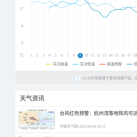
d
d
17
d
9
0
℃
1
2
3
4
5
6
7
8
9
10
11
12
13
14
15
16
17
18
实况高温
实况低温
高温预报
16-40天预报属于客观预报产品，
天气资讯
​台风红色预警：杭州湾等地阵风可达1
中国天气网 2026-08-09 18:15