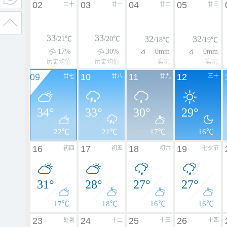
02
03
04
05
二十
廿一
廿二
廿三
33
33
32
32
/21℃
/20℃
/18℃
/19℃
17%
30%
0mm
0mm
历史均值
历史均值
实况
实况
09
10
11
12
廿七
廿八
廿九
三十
34°
33°
30°
29°
22℃
21℃
17℃
16℃
16
17
18
19
初四
初五
初六
七夕节
31°
28°
27°
27°
17℃
18℃
16℃
16℃
23
24
25
26
处暑
十二
十三
十四