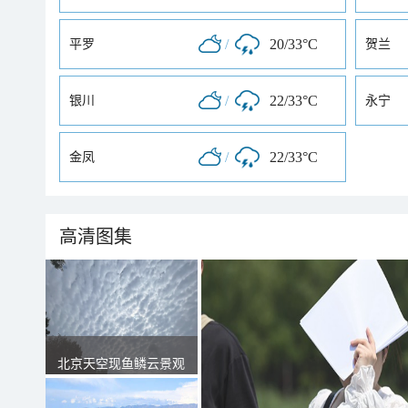
/
20/33°C
平罗
贺兰
/
22/33°C
银川
永宁
/
22/33°C
金凤
高清图集
北京天空现鱼鳞云景观