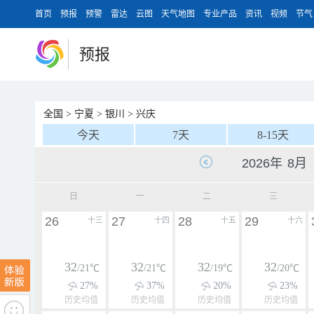
首页
预报
预警
雷达
云图
天气地图
专业产品
资讯
视频
节气
预报
全国
>
宁夏
>
银川
>
兴庆
今天
7天
8-15天
日
一
二
三
26
27
28
29
十三
十四
十五
十六
32
32
32
32
/21℃
/21℃
/19℃
/20℃
27%
37%
20%
23%
历史均值
历史均值
历史均值
历史均值