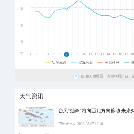
d
d
16
d
8
0
℃
1
2
3
4
5
6
7
8
9
10
11
12
13
14
15
16
17
18
实况高温
实况低温
高温预报
16-40天预报属于客观预报产品，
天气资讯
台风“灿鸿”将向西北方向移动 未来
中国天气网 2026-08-07 18:10