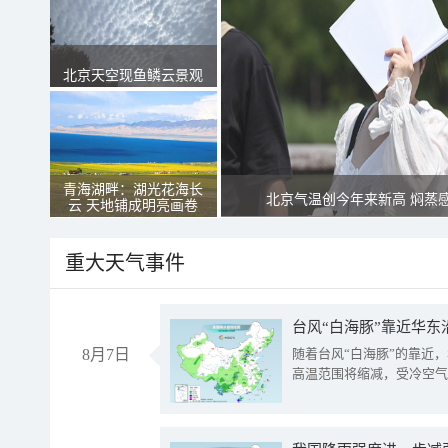
北京天空现鱼鳞云景观
青海湖畔：湖光花海长
北京气温创今年来新高 焖蒸
云 天地铺成明亮画卷
重大天气事件
台风“白海豚”靠近华东
8月7日
随着台风“白海豚”的靠近
高温范围将缩减，受冷空气