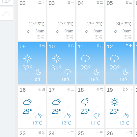
02
03
04
05
二十
廿一
廿二
廿三
23
27
29
30
/15℃
/13℃
/12℃
/15℃
3mm
0mm
0mm
0mm
实况
实况
实况
实况
09
10
11
12
廿七
廿八
廿九
三十
32°
31°
29°
29°
20℃
18℃
16℃
14℃
16
17
18
19
初四
初五
初六
七夕节
29°
29°
25°
25°
13℃
12℃
11℃
12℃
23
24
25
26
处暑
十二
十三
十四