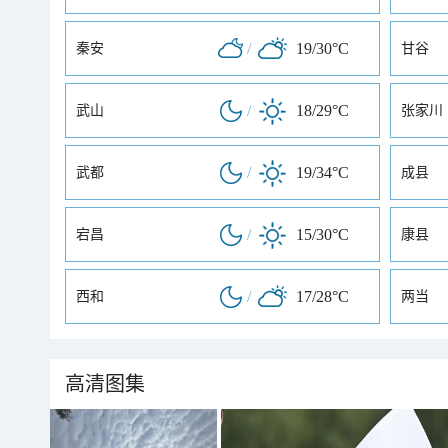
/
19/30°C
秦安
甘谷
/
18/29°C
武山
张家川
/
19/34°C
武都
成县
/
15/30°C
宕昌
康县
/
17/28°C
西和
两当
高清图集