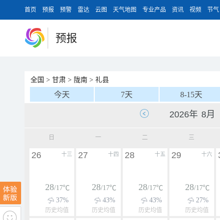
首页
预报
预警
雷达
云图
天气地图
专业产品
资讯
视频
节气
预报
全国
>
甘肃
>
陇南
>
礼县
今天
7天
8-15天
日
一
二
三
26
27
28
29
十三
十四
十五
十六
28
28
28
28
/17℃
/17℃
/17℃
/17℃
37%
43%
43%
27%
历史均值
历史均值
历史均值
历史均值