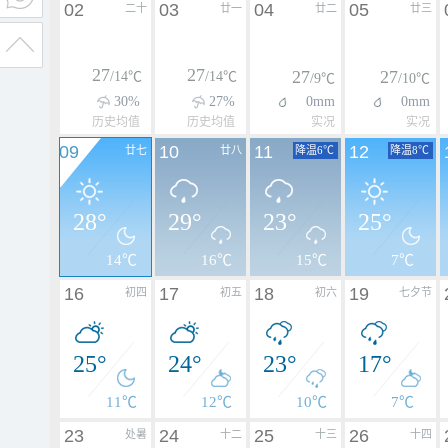
02
03
04
05
二十
廿一
廿二
廿三
27
27
27
27
/14℃
/14℃
/9℃
/10℃
30%
27%
0mm
0mm
历史均值
历史均值
实况
实况
09
10
11
12
廿七
廿八
降温6℃
降温8℃
28°
29°
23°
25°
14℃
16℃
15℃
7℃
16
17
18
19
初四
初五
初六
七夕节
25°
24°
23°
17°
11℃
12℃
10℃
7℃
23
24
25
26
处暑
十二
十三
十四