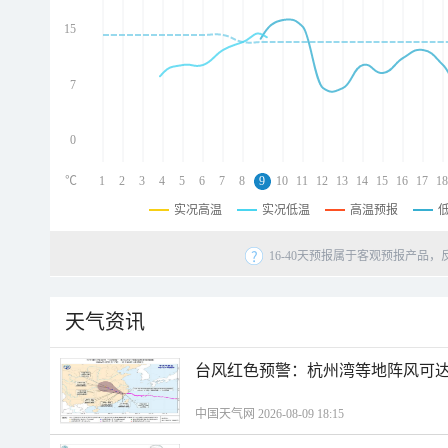
d
d
15
d
7
0
℃
1
2
3
4
5
6
7
8
9
10
11
12
13
14
15
16
17
18
实况高温
实况低温
高温预报
16-40天预报属于客观预报产品，
天气资讯
​台风红色预警：杭州湾等地阵风可达1
中国天气网 2026-08-09 18:15