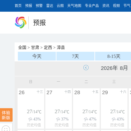
首页
预报
预警
雷达
云图
天气地图
专业产品
资讯
视频
节气
预报
全国
>
甘肃
>
定西
>
漳县
今天
7天
8-15天
日
一
二
三
26
27
28
29
十三
十四
十五
十六
27
27
27
27
/14℃
/14℃
/14℃
/14℃
43%
37%
47%
43%
历史均值
历史均值
历史均值
历史均值