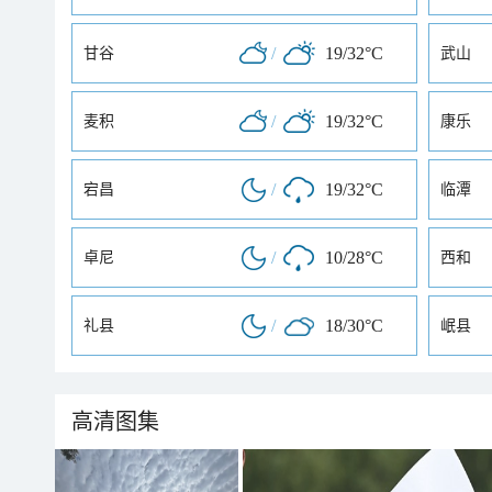
/
19/32°C
甘谷
武山
/
19/32°C
麦积
康乐
/
19/32°C
宕昌
临潭
/
10/28°C
卓尼
西和
/
18/30°C
礼县
岷县
高清图集