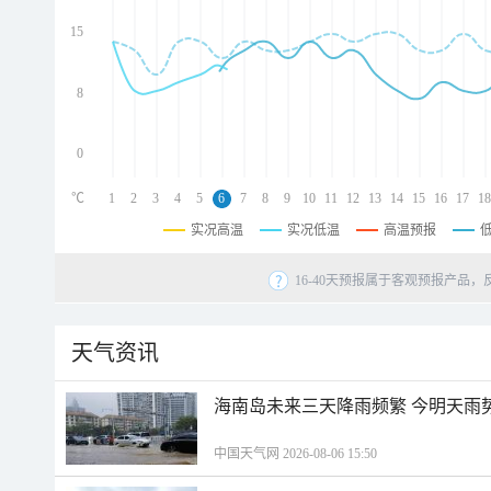
d
d
15
d
8
0
℃
1
2
3
4
5
6
7
8
9
10
11
12
13
14
15
16
17
18
实况高温
实况低温
高温预报
16-40天预报属于客观预报产品，
天气资讯
海南岛未来三天降雨频繁 今明天雨
中国天气网 2026-08-06 15:50