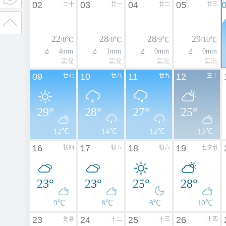
02
03
04
05
二十
廿一
廿二
廿三
22
28
28
29
/8℃
/8℃
/9℃
/10℃
4mm
1mm
0mm
0mm
实况
实况
实况
实况
09
10
11
12
廿七
廿八
廿九
三十
29°
28°
27°
25°
12℃
14℃
12℃
13℃
16
17
18
19
初四
初五
初六
七夕节
23°
23°
25°
28°
9℃
8℃
8℃
10℃
23
24
25
26
处暑
十二
十三
十四