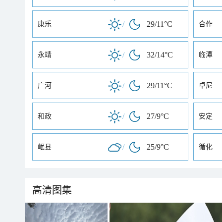
/
29/11°C
康乐
合作
/
32/14°C
永靖
临潭
/
29/11°C
广河
卓尼
/
27/9°C
和政
安定
/
25/9°C
岷县
循化
高清图集