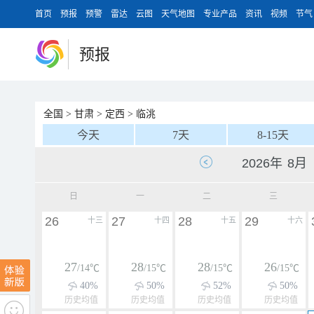
首页
预报
预警
雷达
云图
天气地图
专业产品
资讯
视频
节气
预报
全国
>
甘肃
>
定西
>
临洮
今天
7天
8-15天
日
一
二
三
26
27
28
29
十三
十四
十五
十六
27
28
28
26
/14℃
/15℃
/15℃
/15℃
40%
50%
52%
50%
历史均值
历史均值
历史均值
历史均值